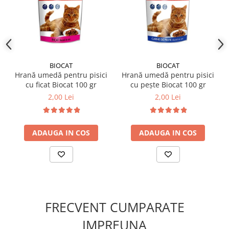
✔️ Compoziție:
Carne și produse de origine animală, cereale, uleiuri și
grăsimi, extracte de proteine vegetale, minerale. Aditivi:
vitamine D3, E, B1, zinc, mangan, iod, glicină; aditivi
tehnologici: guma tara; aditivi senzoriali: coloranti.
BIOCAT
BIOCAT
Hrană umedă pentru pisici
Hrană umedă pentru pisici
cu ficat Biocat 100 gr
cu pește Biocat 100 gr
2,00 Lei
2,00 Lei
ADAUGA IN COS
ADAUGA IN COS
FRECVENT CUMPARATE
IMPREUNA