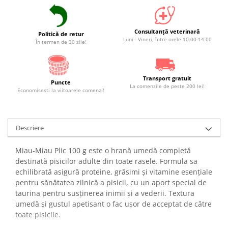
Consultanță veterinară
Politică de retur
Luni - Vineri, între orele 10:00-14:00
În termen de 30 zile!
Transport gratuit
Puncte
La comenzile de peste 200 lei!
Economiseşti la viitoarele comenzi!
Descriere
Miau-Miau Plic 100 g este o hrană umedă completă
destinată pisicilor adulte din toate rasele. Formula sa
echilibrată asigură proteine, grăsimi și vitamine esențiale
pentru sănătatea zilnică a pisicii, cu un aport special de
taurina pentru susținerea inimii și a vederii. Textura
umedă și gustul apetisant o fac ușor de acceptat de către
toate pisicile.