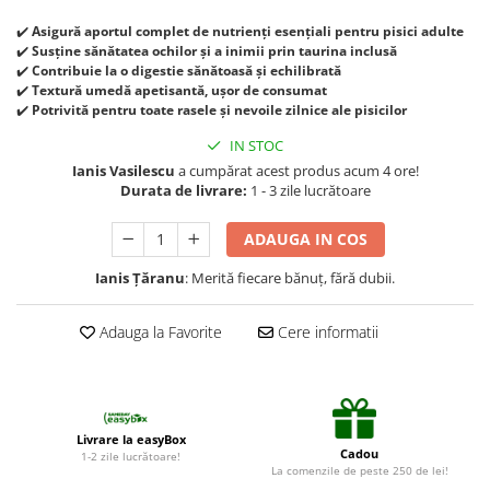
Suplimente și vitamine păsări și
găini
✔️
Asigură aportul complet de nutrienți esențiali pentru pisici adulte
✔️
Susține sănătatea ochilor și a inimii prin taurina inclusă
Antidiareice
✔️
Contribuie la o digestie sănătoasă și echilibrată
Laxative
✔️
Textură umedă apetisantă, ușor de consumat
✔️
Potrivită pentru toate rasele și nevoile zilnice ale pisicilor
Gel antiinflamator
IN STOC
Ianis Vasilescu
a cumpărat acest produs acum 4 ore!
Durata de livrare:
1 - 3 zile lucrătoare
ADAUGA IN COS
Ianis Țăranu
: Merită fiecare bănuț, fără dubii.
Adauga la Favorite
Cere informatii
Livrare la easyBox
Cadou
1-2 zile lucrătoare!
La comenzile de peste 250 de lei!