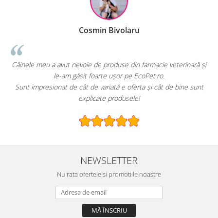
u
Raluca Popescu
 farmacie veterinară și
EcoPet.ro este salvarea mea de fiecare dată 
coPet.ro.
hrană sau produse pentru păsările exotice
ta și cât de bine sunt
E greu să găsești un magazin online cu o gamă
!
specializată.
NEWSLETTER
Nu rata ofertele si promotiile noastre