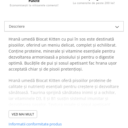
Puncte
La comenzile de peste 200 lei!
Economiseşti la viitoarele comenzi!
Descriere
Hrană umedă Biocat Kitten cu pui în sos este destinată
pisoiilor, oferind un meniu delicat, complet și echilibrat.
Conține proteine, minerale și vitamine esențiale pentru
dezvoltarea armonioasă a pisoiului și pentru o digestie
optimă. Bucățile de pui și sosul apetisant fac hrana ușor
acceptată chiar și de pisoii pretențioși.
Hrană umedă Biocat Kitten oferă pisoiilor proteine de
calitate și nutrienți esențiali pentru creștere și dezvoltare
sănătoasă. Taurina sprijină sănătatea inimii și a ochilor,
iar vitaminele D3, E și B1 susțin sistemul imunitar și
dezvoltarea oaselor. Textura moale și sosul apetisant
încurajează consumul regulat și digestia optimă.
VEZI MAI MULT
✔️ Beneficii:
Bucăți de pui și sos apetisant pentru un gust natural.
Informatii conformitate produs