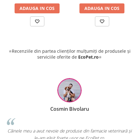
ADAUGA IN COS
ADAUGA IN COS
⭐Recenziile din partea clienților mulțumiți de produsele și
serviciile oferite de
EcoPet.ro
⭐
Cosmin Bivolaru
!
Câinele meu a avut nevoie de produse din farmacie veterinară și
le-am găsit foarte ușor pe EcoPet.ro.