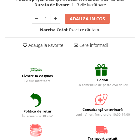
Suplimente și vitamine păsări și
Durata de livrare:
1 - 3 zile lucrătoare
găini
Antidiareice
ADAUGA IN COS
Laxative
Narcisa Cotoi
: Exact ce căutam.
Gel antiinflamator
Adauga la Favorite
Cere informatii
Livrare la easyBox
Cadou
1-2 zile lucrătoare!
La comenzile de peste 250 de lei!
Consultanță veterinară
Politică de retur
Luni - Vineri, între orele 10:00-14:00
În termen de 30 zile!
Transport gratuit