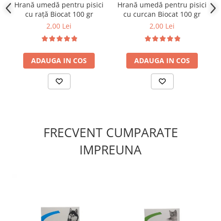
Hrană umedă pentru pisici
Hrană umedă pentru pisici
4%), uleiuri și grăsimi, cereale, extracte proteice vegetale,
cu rață Biocat 100 gr
cu curcan Biocat 100 gr
minerale.
2,00 Lei
2,00 Lei
Aditivi nutritivi/kg:
Vitamina D3 203 UI, Vitamina E 13,5
mg, Zinc 19 mg, Mangan 10,7 mg, Iod 1,17 mg, Vitamina
B1 0,90 mg, Taurină 200 mg/kg, Glicină 2,9 g.
ADAUGA IN COS
ADAUGA IN COS
Constituenți analitici:
Proteină brută 8%, grăsimi brute
4,5%, umiditate 81%, fibre 0,3%, cenușă 3%.
FRECVENT CUMPARATE
IMPREUNA