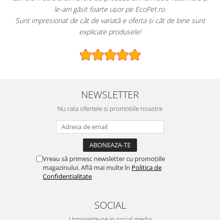
coPet.ro.
hrană sau produse pentru păsările exotice
ta și cât de bine sunt
E greu să găsești un magazin online cu o gamă
!
specializată.
NEWSLETTER
Nu rata ofertele si promotiile noastre
Vreau să primesc newsletter cu promoțiile
magazinului. Află mai multe în
Politica de
Confidentialitate
SOCIAL
Urmareste-ne in social media