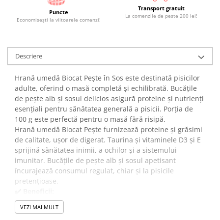
Transport gratuit
Puncte
La comenzile de peste 200 lei!
Economiseşti la viitoarele comenzi!
Descriere
Hrană umedă Biocat Pește în Sos este destinată pisicilor
adulte, oferind o masă completă și echilibrată. Bucățile
de pește alb și sosul delicios asigură proteine și nutrienți
esențiali pentru sănătatea generală a pisicii. Porția de
100 g este perfectă pentru o masă fără risipă.
Hrană umedă Biocat Pește furnizează proteine și grăsimi
de calitate, ușor de digerat. Taurina și vitaminele D3 și E
sprijină sănătatea inimii, a ochilor și a sistemului
imunitar. Bucățile de pește alb și sosul apetisant
încurajează consumul regulat, chiar și la pisicile
pretențioase.
✔️ Beneficii:
Bucăți de pește alb în sos pentru un gust natural și
VEZI MAI MULT
apetisant.