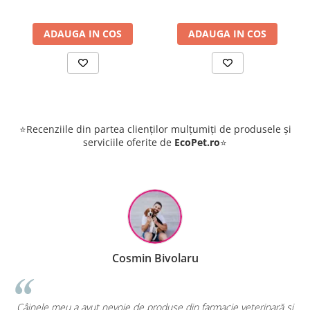
ADAUGA IN COS
ADAUGA IN COS
⭐Recenziile din partea clienților mulțumiți de produsele și
serviciile oferite de
EcoPet.ro
⭐
u
Raluca Popescu
 farmacie veterinară și
EcoPet.ro este salvarea mea de fiecare dată 