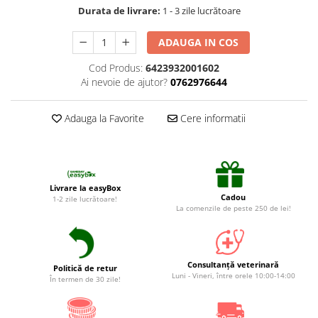
Suplimente și vitamine păsări și
Durata de livrare:
1 - 3 zile lucrătoare
găini
Antidiareice
ADAUGA IN COS
Laxative
Cod Produs:
6423932001602
Gel antiinflamator
Ai nevoie de ajutor?
0762976644
Adauga la Favorite
Cere informatii
Livrare la easyBox
Cadou
1-2 zile lucrătoare!
La comenzile de peste 250 de lei!
Consultanță veterinară
Politică de retur
Luni - Vineri, între orele 10:00-14:00
În termen de 30 zile!