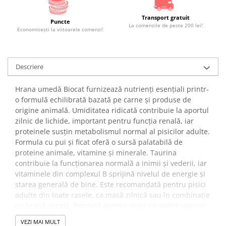
Transport gratuit
Puncte
La comenzile de peste 200 lei!
Economiseşti la viitoarele comenzi!
Descriere
Hrana umedă Biocat furnizează nutrienți esențiali printr-
o formulă echilibrată bazată pe carne și produse de
origine animală. Umiditatea ridicată contribuie la aportul
zilnic de lichide, important pentru funcția renală, iar
proteinele susțin metabolismul normal al pisicilor adulte.
Formula cu pui și ficat oferă o sursă palatabilă de
proteine animale, vitamine și minerale. Taurina
contribuie la funcționarea normală a inimii și vederii, iar
vitaminele din complexul B sprijină nivelul de energie și
starea generală de bine. Este recomandată pentru pisici
adulte din toate rasele, ca masă zilnică sau în combinație
cu hrană uscată. Potrivită pentru pisici cu apetit selectiv,
pentru susținerea hidratării și diversificarea dietei
VEZI MAI MULT