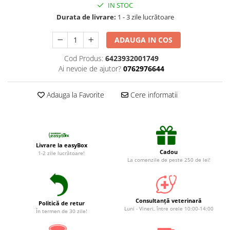
Suplimente și vitamine păsări și
IN STOC
găini
Durata de livrare:
1 - 3 zile lucrătoare
Antidiareice
ADAUGA IN COS
Laxative
Cod Produs:
6423932001749
Gel antiinflamator
Ai nevoie de ajutor?
0762976644
Adauga la Favorite
Cere informatii
Livrare la easyBox
Cadou
1-2 zile lucrătoare!
La comenzile de peste 250 de lei!
Consultanță veterinară
Politică de retur
Luni - Vineri, între orele 10:00-14:00
În termen de 30 zile!