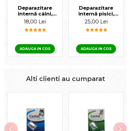
Deparazitare
Deparazitare
internă câini,
internă pisici,
Cestal Plus 1
Cestal 1 tabletă
18,00 Lei
25,00 Lei
tabletă
ADAUGA IN COS
ADAUGA IN COS
Alti clienti au cumparat