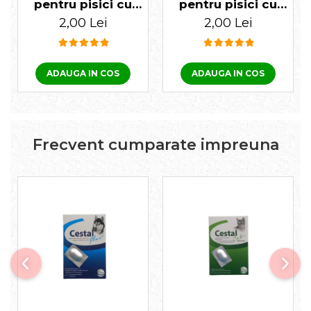
pentru pisici cu
pentru pisici cu
ficat Biocat 100 gr
pește Biocat 100 gr
2,00 Lei
2,00 Lei
ADAUGA IN COS
ADAUGA IN COS
Frecvent cumparate impreuna