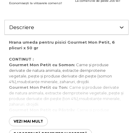
La comenzile de peste 200 lei!
Economiseşti la viitoarele comenzi!
Descriere
Hrana umeda pentru pisici Gourmet Mon Petit, 6
plicuri x 50 gr
CONTINUT :
Gourmet Mon Petit cu Somon:
Carne și produse
derivate de natura animala, extracte dernproteine
vegetale, pește și produse derivate din pește (somon
4%),rnsubstanțe minerale, zaharuri, drojdii.
Gourmet Mon Petit cu Ton:
Carne și produse derivate
de natura animala, extracte dernproteine vegetale, pește și
produse derivate din pește (ton 4%),rnsubstanțe minerale,
zaharuri, drojdii.
Gourmet Mon Petit cu Păstrăv
: Carne și produse
derivate de natura animala, extracte dernproteine
vegetale, pește și produse derivate din pește (pastrav
VEZI MAI MULT
4%),substanțe minerale, zaharuri, drojdii.