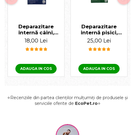
Deparazitare
Deparazitare
internă câini,
internă pisici,
Cestal Plus 1
Cestal 1 tabletă
18,00 Lei
25,00 Lei
tabletă
ADAUGA IN COS
ADAUGA IN COS
⭐Recenziile din partea clienților mulțumiți de produsele și
serviciile oferite de
EcoPet.ro
⭐