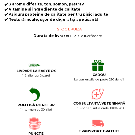
Laxative
✔️ 3 arome diferite, ton, somon, păstrav
✔️ Vitamine si ingrediente de calitate
Gel antiinflamator
✔️ Asigură proteine de calitate pentru pisici adulte
✔️ Textură moale, ușor de digerat și apetisantă
STOC EPUIZAT
Durata de livrare:
1 - 3 zile lucrătoare
LIVRARE LA EASYBOX
CADOU
1-2 zile lucrătoare!
La comenzile de peste 250 de lei!
CONSULTANȚĂ VETERINARĂ
POLITICĂ DE RETUR
Luni - Vineri, între orele 10:00-14:00
În termen de 30 zile!
TRANSPORT GRATUIT
PUNCTE