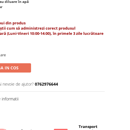
sau diluare în apă
or
 pui din produs
– știi cum să administrezi corect produsul
ă (Luni-Vineri 10:00-14:00), în primele 3 zile lucrătoare
oare
A IN COS
Ai nevoie de ajutor?
0762976644
informatii
Transport