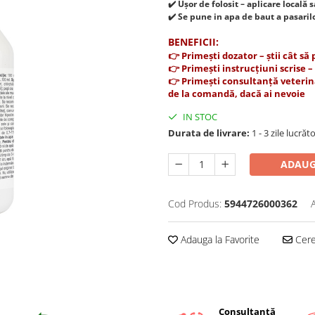
✔️ Ușor de folosit – aplicare locală 
✔️ Se pune in apa de baut a pasaril
BENEFICII:
👉 Primești dozator – știi cât să
👉 Primești instrucțiuni scrise 
👉 Primești consultanță veterinar
de la comandă, dacă ai nevoie
IN STOC
Durata de livrare:
1 - 3 zile lucrăt
ADAUG
Cod Produs:
5944726000362
Adauga la Favorite
Cere 
Consultanță