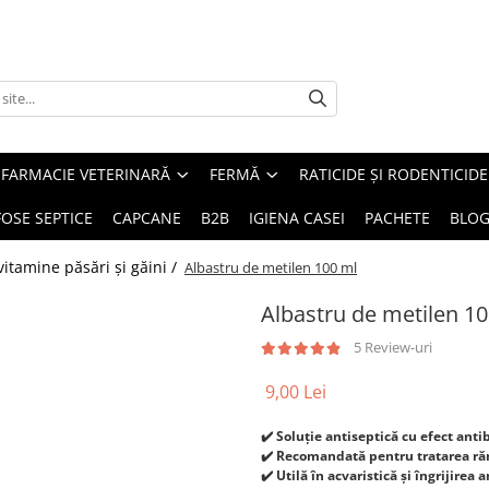
FARMACIE VETERINARĂ
FERMĂ
RATICIDE ȘI RODENTICIDE
FOSE SEPTICE
CAPCANE
B2B
IGIENA CASEI
PACHETE
BLO
vitamine păsări și găini /
Albastru de metilen 100 ml
Albastru de metilen 1
5 Review-uri
9,00 Lei
✔️ Soluție antiseptică cu efect anti
✔️ Recomandată pentru tratarea rănil
✔️ Utilă în acvaristică și îngrijire