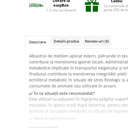
Livrare la
Cadou
Suplimente și vitamine păsări și
easyBox
La comenzile d
găini
peste 250 de le
1-2 zile lucrătoare!
Antidiareice
Laxative
Gel antiinflamator
Detalii produs
Review-uri
(5)
Descriere
Albastrul de metilen aplicat extern, pătrunde în țesu
contribuie la menținerea igienei locale. Administrat 
metabolice implicate în transportul oxigenului și e
Produsul contribuie la menținerea integrității pielii
echilibrul metabolic în situații de stres fiziologic și
consumate de animale sau utilizate în acvarii.
✔️
În ce situații este recomandat?
Este utilizat ca adjuvant în îngrijirea plăgilor superfi
mucoase, în igiena orală după detartraj, pentru d
precum și ca suport metabolic în situații de hipoxie
✔️
Mod de administrare:
Topic:
soluții apoase 0,7–1%, aplicare locală