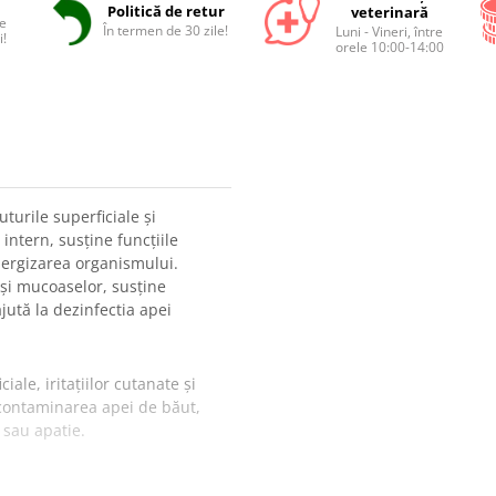
Politică de retur
veterinară
e
În termen de 30 zile!
Luni - Vineri, între
i!
orele 10:00-14:00
turile superficiale și
intern, susține funcțiile
nergizarea organismului.
 și mucoaselor, susține
 ajută la dezinfectia apei
ciale, iritațiilor cutanate și
econtaminarea apei de băut,
 sau apatie.