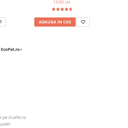
13,00 Lei
ADAUGA IN COS
AD
e
EcoPet.ro
⭐
ările exotice din volieră.
Pentru
zată.