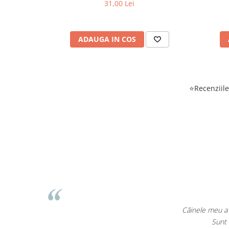
31,00 Lei
ADAUGA IN COS
⭐Recenziile 
EcoPet.ro este salv