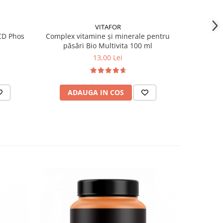
VITAFOR
 CD Phos
Complex vitamine și minerale pentru
Alba
păsări Bio Multivita 100 ml
13,00 Lei
ADAUGA IN COS
AD