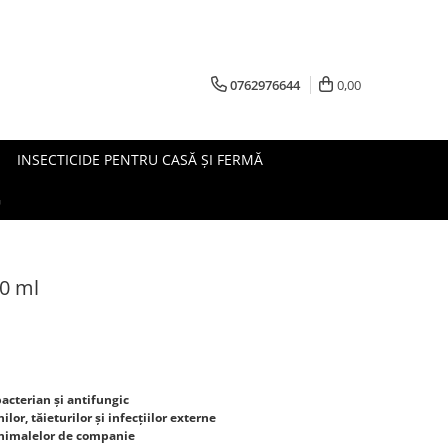
0762976644
0,00
INSECTICIDE PENTRU CASĂ ȘI FERMĂ
G
00 ml
bacterian și antifungic
or, tăieturilor și infecțiilor externe
a animalelor de companie