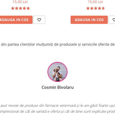
15,00 Lei
15,00 Lei
ADAUGA IN COS
ADAUGA IN COS
din partea clienților mulțumiți de produsele și serviciile oferite d
Raluca Popescu
area mea de fiecare dată când am nevoie de hrană sau produse pentru păs
E greu să găsești un magazin online cu o gamă atât de largă și speciali