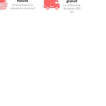
Puncte
gratuit
Economiseşti la
La comenzile
viitoarele comenzi!
de peste 200
lei!