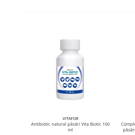
VITAFOR
Antibiotic natural păsări Vita Biotic 100
Comple
ml
păsăr