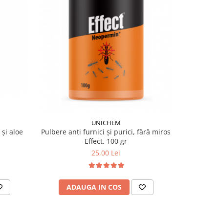
UNICHEM
și aloe
Gel anti
Pulbere anti furnici și purici, fără miros
Effect, 100 gr
25,00 Lei
AD
ADAUGA IN COS