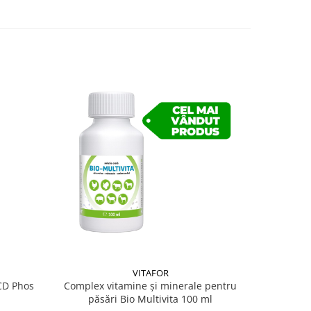
VITAFOR
 CD Phos
Complex vitamine și minerale pentru
Alba
păsări Bio Multivita 100 ml