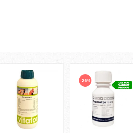
oarticulare
port, schimbări de mediu
 ml / 10 kg greutate corporală în apa de băut
tate
r tain
-26%
ectă cu o seringă fără ac
000 U.I.), Vitamina E (12.500 mg), Vitamina K3 (2.500 mg), Vitam
nină (20.000 mg), Mg (7.500 mg), Zn (1.000 mg).
AR
tritiv ce acţionează ca biostimulator şi ca antistres la cabaline,