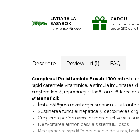
Laxative
Gel antiinflamator
LIVRARE LA
CADOU
EASYBOX
La comenzile de
peste 250 de lei!
1-2 zile lucrătoare!
Descriere
Review-uri
(1)
FAQ
Complexul Polivitaminic Buvabil 100 ml
este un
rapid carențele vitaminice, a stimula imunitatea ș
creștere lentă, reproducție slabă sau scăderea pro
✔️
Beneficii:
Îmbunătățirea rezistenței organismului la infecț
Susținerea funcției hepatice și detoxifierea or
Creșterea performanțelor reproductive și a oua
Dezvoltarea armonioasă a sistemului osos
Recuperarea rapidă în perioadele de stres, boală