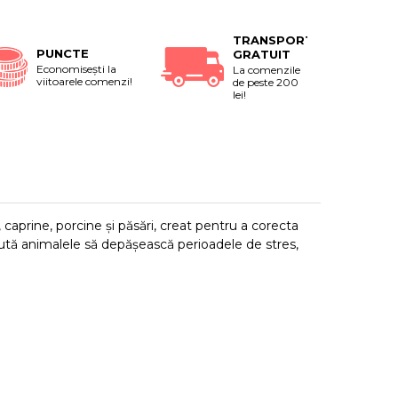
TRANSPORT
PUNCTE
GRATUIT
Economiseşti la
La comenzile
viitoarele comenzi!
de peste 200
lei!
aprine, porcine și păsări, creat pentru a corecta
jută animalele să depășească perioadele de stres,