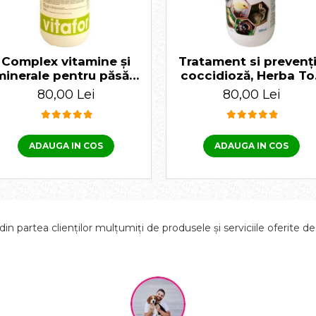
Complex vitamine și
Tratament si prevenț
minerale pentru păsări
coccidioză, Herba To
Bio Multivita, 1 Litru
Cocci-Plus 500 ml
80,00 Lei
80,00 Lei
ADAUGA IN COS
ADAUGA IN COS
in partea clienților mulțumiți de produsele și serviciile oferite d