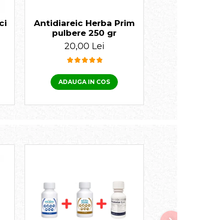
ofii organice sau osteoarticulare.
ci
Antidiareic Herba Prim
Deparazitare 
pulbere 250 gr
externă pent
Endectoci
20,00 Lei
36,00 
ADAUGA IN COS
ADAUGA I
âşte, raţe inclusiv porumbei);
le.
 comisura gurii.