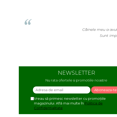
Cosmin Bivolaru
ie de produse din farmacie veterinară și le-am găsit foarte ușo
nat de cât de variată e oferta și cât de bine sunt explicate prod
NEWSLETTER
Nu rata ofertele si promotiile noastre
Vreau să primesc newsletter cu promoțiile
magazinului. Află mai multe în
Politica de
Confidentialitate