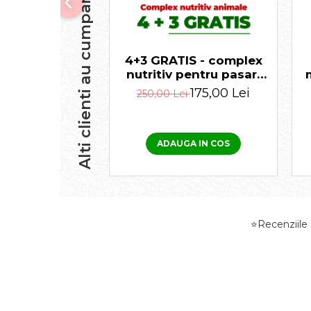
Alti clienti au cumparat
4+3 GRATIS - complex
nutritiv pentru pasari
si animale, Promotor L
175,00 Lei
250,00 Lei
47.0 100 ml
ADAUGA IN COS
⭐Recenziile d