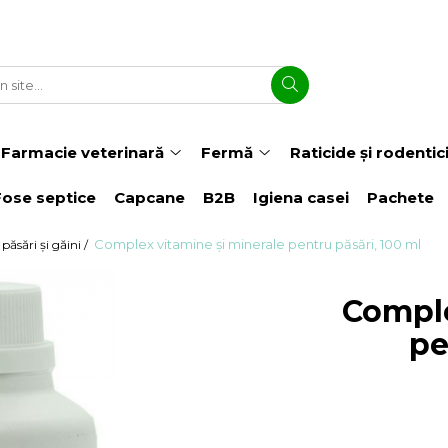
Farmacie veterinară
Fermă
Raticide și rodentic
Fose septice
Capcane
B2B
Igiena casei
Pachete
Complex vitamine și minerale pentru păsări, 100 ml
păsări și găini /
Comple
pe