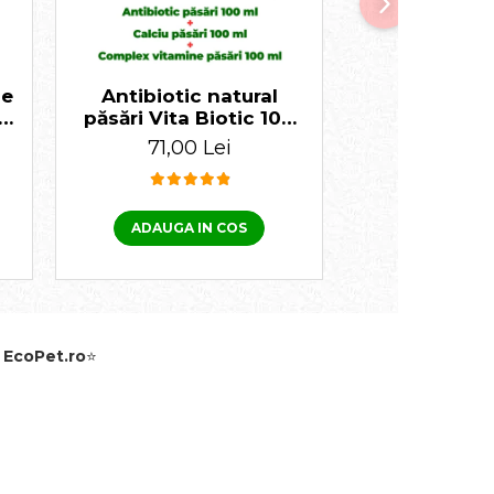
ie
Antibiotic natural
Antibiotic
p
păsări Vita Biotic 100
păsări Vita 
ml + Calciu pentru
ml + Comple
71,00 Lei
61,00 
păsări Bio Vita CD
și mineral
Phos 100 ml + Complex
păsări A
nutritiv Promotor L
vitamine CH
47.0 100 ml
Complex vi
ADAUGA IN COS
ADAUGA I
minerale pen
Anka-vet Ca
ml
e
EcoPet.ro
⭐