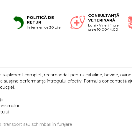
CONSULTANȚĂ
POLITICĂ DE
VETERINARĂ
RETUR
Luni - Vineri, între
În termen de 30 zile!
orele 10:00-14:00
 supliment complet, recomandat pentru cabaline, bovine, ovine, c
i a susține performanța întregului efectiv. Formula concentrată a
ducției.
ii
ganismului
tului
, transport sau schimbări în furajare