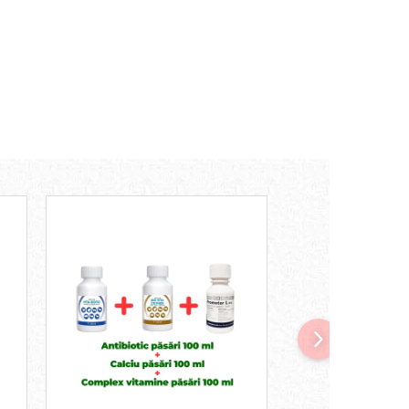
ina B1 (2.500 mg), Acid D-pantotenic (7.500 mg),
 bovine, ovine, caprine, porcine şi păsări.