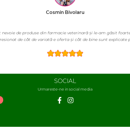
r pe EcoPet.ro.
usele!
SOCIAL
Urmareste-ne in social media