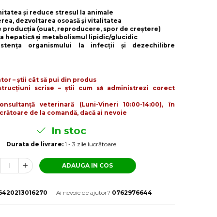
nitatea și reduce stresul la animale
erea, dezvoltarea osoasă și vitalitatea
e producția (ouat, reproducere, spor de creștere)
ția hepatică și metabolismul lipidic/glucidic
stența organismului la infecții și dezechilibre
tor – știi cât să pui din produs
trucțiuni scrise – știi cum să administrezi corect
nsultanță veterinară (Luni-Vineri 10:00-14:00), în
ucrătoare de la comandă, dacă ai nevoie
In stoc
Durata de livrare:
1 - 3 zile lucrătoare
ADAUGA IN COS
6420213016270
Ai nevoie de ajutor?
0762976644