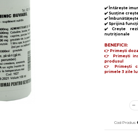
✔️ Întărește imu
✔️ Susține creșt
✔️ Îmbunătățeșt
✔️ Sprijină func
✔️ Crește rezi
nutriționale
BENEFICII:
👉 Primești doza
👉 Primești ins
produsul
👉 Primești co
primele 3 zile l
Cod Produs: