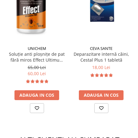
UNICHEM
CEVA SANTE
Soluție anti ploșnițe de pat
Deparazitare internă câini,
fără miros Effect Ultimum
Cestal Plus 1 tabletă
PRO 100 ml
65,00 Lei
18,00 Lei
60,00 Lei
ADAUGA IN COS
ADAUGA IN COS