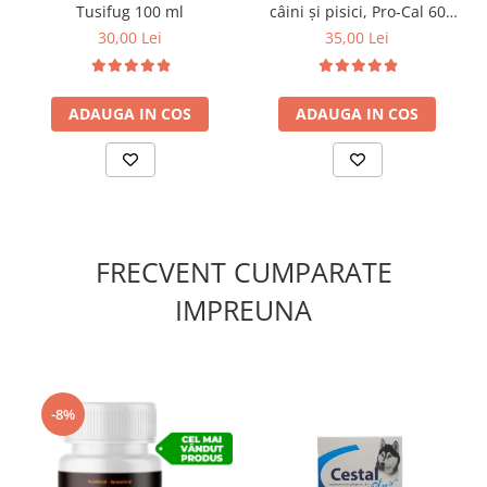
Tusifug 100 ml
câini și pisici, Pro-Cal 60
tablete
30,00 Lei
35,00 Lei
ADAUGA IN COS
ADAUGA IN COS
FRECVENT CUMPARATE
IMPREUNA
-8%