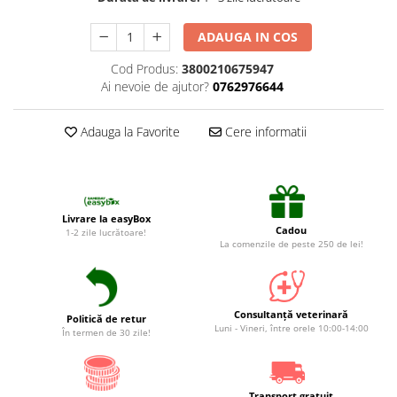
Suplimente și vitamine păsări și
găini
ADAUGA IN COS
Antidiareice
Cod Produs:
3800210675947
Laxative
Ai nevoie de ajutor?
0762976644
Gel antiinflamator
Adauga la Favorite
Cere informatii
Livrare la easyBox
Cadou
1-2 zile lucrătoare!
La comenzile de peste 250 de lei!
Consultanță veterinară
Politică de retur
Luni - Vineri, între orele 10:00-14:00
În termen de 30 zile!
Transport gratuit