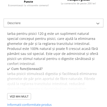
Puncte
La comenzile de peste 200 lei!
Economiseşti la viitoarele comenzi!
Descriere
Iarba pentru pisici 120 g este un supliment natural
special conceput pentru pisici, care ajută la eliminarea
ghemelor de păr și la reglarea tranzitului intestinal.
Produsul este 100% natural și poate fi crescut acasă fără
pământ sau sol special. Este ușor de administrat și oferă
pisicii un stimul natural pentru o digestie sănătoasă și
confort intestinal.
✔️
Cum funcționează?
Iarba pisicii stimulează digestia și facilitează eliminarea
ghemelor de păr prin aportul de fibre naturale. Fibrele
ajută la reglarea tranzitului intestinal, reducând
disconfortul digestiv și favorizând un metabolism
sănătos.
VEZI MAI MULT
✔️
Beneficii:
Contribuie la prevenirea acumulării de ghemuri de păr,
Informatii conformitate produs