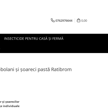
0762976644
0,00
INSECTICIDE PENTRU CASĂ ȘI FERMĂ
G
obolani și șoareci pastă Ratibrom
 și șoarecilor
ețe individuale