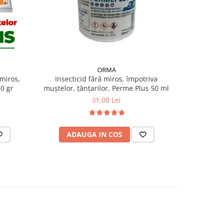
ORMA
 miros,
Insecticid fără miros, împotriva
Pudra pa
10 gr
muștelor, țânțarilor, Perme Plus 50 ml
31,00 Lei
ADAUGA IN COS
AD