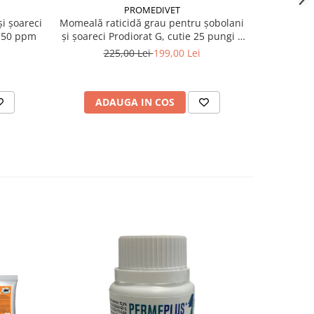
PROMEDIVET
i șoareci
Momeală raticidă grau pentru șobolani
Insecticid
 50 ppm
și șoareci Prodiorat G, cutie 25 pungi x
200g
225,00 Lei
199,00 Lei
ADAUGA IN COS
AD