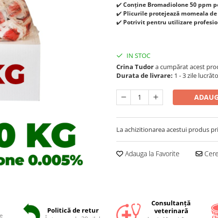
✔️
Conține Bromadiolone 50 ppm pen
✔️
Plicurile protejează momeala d
✔️
Potrivit pentru utilizare profesio
IN STOC
Crina Tudor
a cumpărat acest pro
Durata de livrare:
1 - 3 zile lucrăt
ADAUG
La achizitionarea acestui produs pr
Adauga la Favorite
Cere 
Consultanță
Politică de retur
veterinară
e