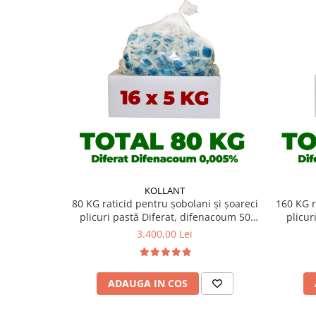
KOLLANT
80 KG raticid pentru șobolani și șoareci
160 KG r
plicuri pastă Diferat, difenacoum 50
plicur
ppm (0,005%)
3.400,00 Lei
ADAUGA IN COS