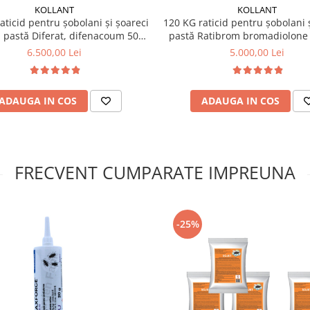
KOLLANT
KOLLANT
aticid pentru șobolani și șoareci
120 KG raticid pentru șobolani ș
i pastă Diferat, difenacoum 50
pastă Ratibrom bromadiolone
ppm (0,005%)
6.500,00 Lei
5.000,00 Lei
icide este permisă conform
ADAUGA IN COS
ADAUGA IN COS
.
FRECVENT CUMPARATE IMPREUNA
ecurizate
, conform
 de rozătoare, de-a lungul
-25%
r unde au fost observate
a consumată se completează
rselor de apă.
ețintă.