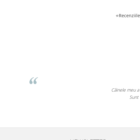
⭐Recenziile 
șor pe EcoPet.ro.
odusele!