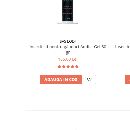
✔️ Compoziție:
Substanțe active:
Bromadiolone –
0,005 g/kg (50 ppm)
Benzoat de denatonium –
0,001 g/kg
(agent ama
Formulare:
pastă rodenticidă roșie în pliculețe indi
SAS LODI
Ambalaj:
5 kg.
Insecticid pentru gândaci Addict Gel 30
Insecti
Producător:
Kollant.
gr
185,00 Lei
ADAUGA IN COS