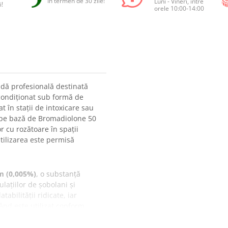
În termen de 30 zile!
Luni - Vineri, între
i!
orele 10:00-14:00
dă profesională destinată
 condiționat sub formă de
t în stații de intoxicare sau
a pe bază de Bromadiolone 50
or cu rozătoare în spații
utilizarea este permisă
m (0,005%)
, o substanță
lațiilor de șobolani și
bilității ridicate, iar
ând este utilizat conform
e facilitează manipularea,