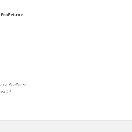
e
EcoPet.ro
⭐
Raluca Popescu
 am nevoie de hrană sau produse pentru păsările exotice din volieră.
 online cu o gamă atât de largă și specializată.