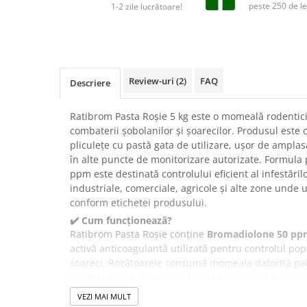
Suplimente și vitamine păsări și
peste 250 de le
1-2 zile lucrătoare!
găini
Antidiareice
Laxative
Gel antiinflamator
Review-uri
(2)
FAQ
Descriere
Ratibrom Pasta Roșie 5 kg este o momeală rodentici
combaterii șobolanilor și șoarecilor. Produsul este
pliculețe cu pastă gata de utilizare, ușor de amplasa
în alte puncte de monitorizare autorizate. Formul
ppm este destinată controlului eficient al infestăril
industriale, comerciale, agricole și alte zone unde 
conform etichetei produsului.
✔️ Cum funcționează?
Ratibrom Pasta Roșie conține
Bromadiolone 50 pp
activă anticoagulantă utilizată pentru controlul popu
șoareci. Rozătoarele consumă momeala datorită palata
produsul contribuie la reducerea infestării atunci c
instrucțiunilor de pe etichetă.
VEZI MAI MULT
Pasta este ambalată în pliculețe individuale, ceea c