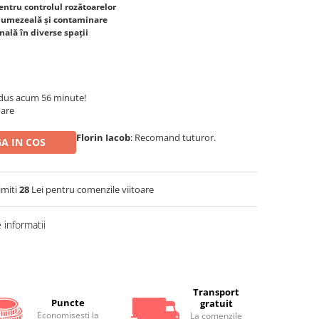
tru controlul rozătoarelor
e umezeală și contaminare
nală în diverse spații
dus acum 56 minute!
oare
Florin Iacob
: Recomand tuturor.
A IN COS
imiti
28
Lei pentru comenzile viitoare
informatii
Distribuie
pe
Facebook
Transport
Puncte
gratuit
Economiseşti la
La comenzile