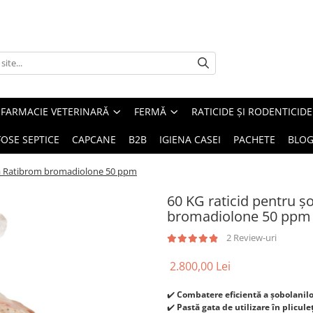
FARMACIE VETERINARĂ
FERMĂ
RATICIDE ȘI RODENTICIDE
FOSE SEPTICE
CAPCANE
B2B
IGIENA CASEI
PACHETE
BLO
stă Ratibrom bromadiolone 50 ppm
60 KG raticid pentru ș
bromadiolone 50 ppm
2 Review-uri
2.800,00 Lei
✔️
Combatere eficientă a șobolanilor
✔️
Pastă gata de utilizare în plicul