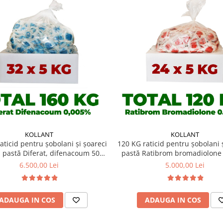
KOLLANT
KOLLANT
aticid pentru șobolani și șoareci
120 KG raticid pentru șobolani ș
i pastă Diferat, difenacoum 50
pastă Ratibrom bromadiolone
ppm (0,005%)
6.500,00 Lei
5.000,00 Lei
ADAUGA IN COS
ADAUGA IN COS