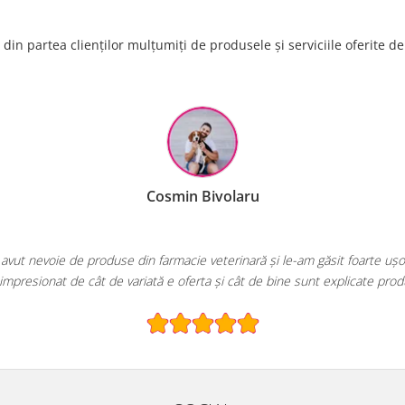
din partea clienților mulțumiți de produsele și serviciile oferite d
EcoPet.ro este salvarea mea de fiecare dată când
E greu să găsești un magazin