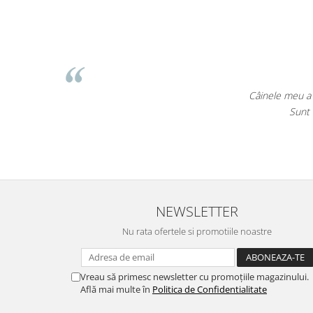
Cosmin Bivolaru
u a avut nevoie de produse din farmacie veterinară și le-am găsit foarte
unt impresionat de cât de variată e oferta și cât de bine sunt explicate 
NEWSLETTER
Nu rata ofertele si promotiile noastre
Vreau să primesc newsletter cu promoțiile magazinului.
Află mai multe în
Politica de Confidentialitate