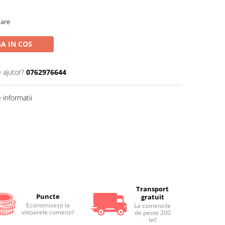
oare
A IN COS
 ajutor?
0762976644
informatii
Transport
Puncte
gratuit
Economiseşti la
La comenzile
viitoarele comenzi!
de peste 200
lei!