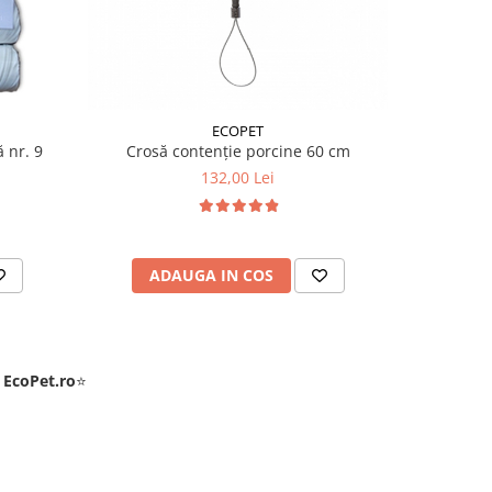
ECOPET
 nr. 9
Crosă contenție porcine 60 cm
Cutime
132,00 Lei
ADAUGA IN COS
AD
e
EcoPet.ro
⭐