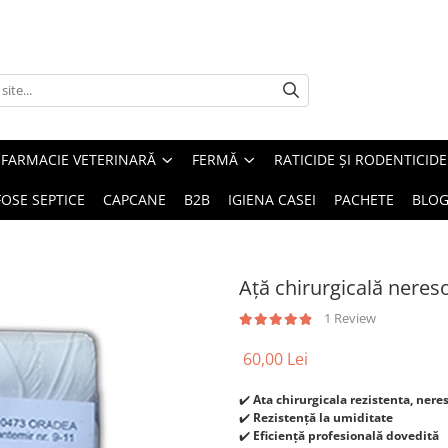
FARMACIE VETERINARĂ
FERMĂ
RATICIDE ȘI RODENTICIDE
FOSE SEPTICE
CAPCANE
B2B
IGIENA CASEI
PACHETE
BLO
Ață chirurgicală nereso
1 Review
60,00 Lei
✔️
Ata chirurgicala rezistenta, nere
✔️
Rezistență la umiditate
✔️
Eficiență profesională dovedită