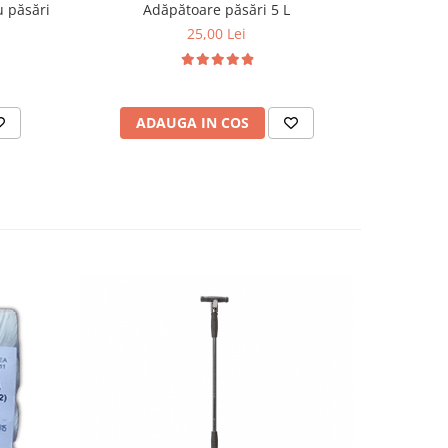
u păsări
Adăpătoare păsări 5 L
H
25,00 Lei
ADAUGA IN COS
AD