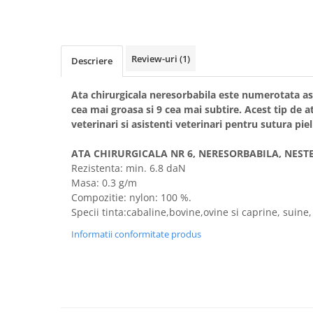
Suplimente și vitamine păsări și
găini
Antidiareice
Laxative
Review-uri
(1)
Descriere
Gel antiinflamator
Ata chirurgicala neresorbabila este numerotata astf
cea mai groasa si 9 cea mai subtire. Acest tip de a
veterinari si asistenti veterinari pentru sutura pieli
ATA CHIRURGICALA NR 6, NERESORBABILA, NEST
Rezistenta: min. 6.8 daN
Masa: 0.3 g/m
Compozitie: nylon: 100 %.
Specii tinta:cabaline,bovine,ovine si caprine, suine, 
Informatii conformitate produs