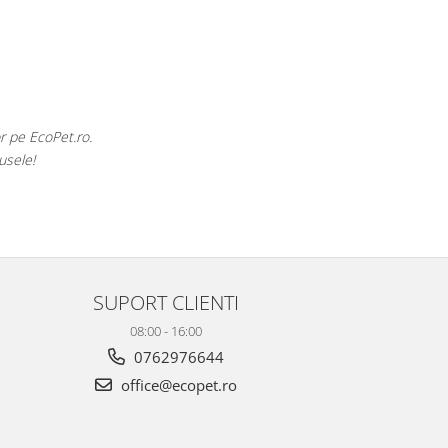
EcoPet.ro este salvarea mea de fiecare dată câ
E greu să găsești un maga
SUPORT CLIENTI
08:00 - 16:00
0762976644
office@ecopet.ro