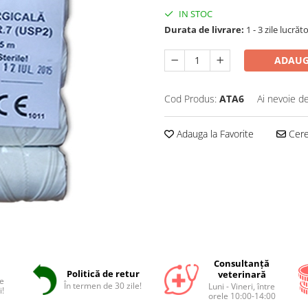
IN STOC
Durata de livrare:
1 - 3 zile lucrăt
ADAUG
Cod Produs:
ATA6
Ai nevoie de
Adauga la Favorite
Cere 
Consultanță
Politică de retur
veterinară
e
În termen de 30 zile!
Luni - Vineri, între
i!
orele 10:00-14:00