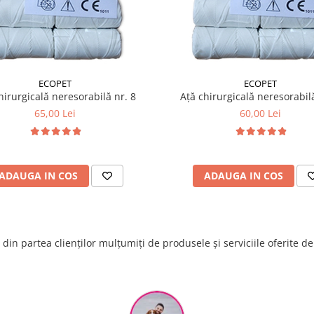
ECOPET
ECOPET
hirurgicală neresorabilă nr. 8
Ață chirurgicală neresorabilă
65,00 Lei
60,00 Lei
ADAUGA IN COS
ADAUGA IN COS
din partea clienților mulțumiți de produsele și serviciile oferite d