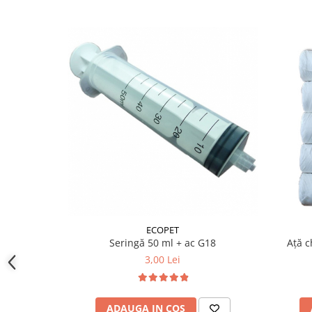
ECOPET
Seringă 50 ml + ac G18
Ață c
3,00 Lei
ADAUGA IN COS