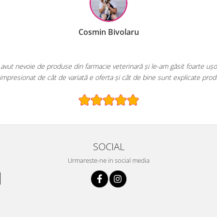
 ușor pe EcoPet.ro.
produsele!
SOCIAL
Urmareste-ne in social media