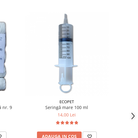
ECOPET
 nr. 9
Seringă mare 100 ml
Cutime
14,00 Lei
ADAUGA IN COS
AD