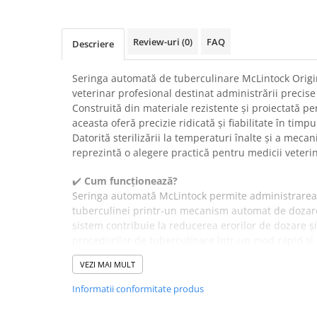
Suplimente și vitamine păsări și
găini
Antidiareice
Review-uri
(0)
FAQ
Descriere
Laxative
Seringa automată de tuberculinare McLintock Origi
Gel antiinflamator
veterinar profesional destinat administrării precise
Construită din materiale rezistente și proiectată pen
aceasta oferă precizie ridicată și fiabilitate în timp
Datorită sterilizării la temperaturi înalte și a mec
reprezintă o alegere practică pentru medicii veterin
✔️
Cum funcționează?
Seringa automată McLintock permite administrarea c
tuberculinei printr-un mecanism automat de dozare 
sistem contribuie la reducerea erorilor de dozare și
procedurilor de tuberculinare într-un mod rapid și ef
componentele rezistente asigură funcționarea consta
VEZI MAI MULT
utilizare intensivă.
✔️
Beneficii:
Informatii conformitate produs
Construcția robustă din metal și plastic oferă rezist
durată lungă de utilizare. Precizia mare a dozajului