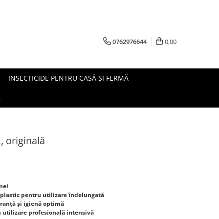
0762976644
0,00
INSECTICIDE PENTRU CASĂ ȘI FERMĂ
G
 originală
nei
 plastic pentru utilizare îndelungată
uranță și igienă optimă
 utilizare profesională intensivă