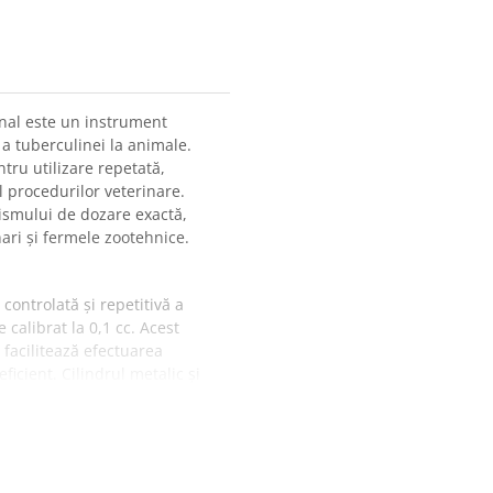
nal este un instrument
 a tuberculinei la animale.
tru utilizare repetată,
ul procedurilor veterinare.
anismului de dozare exactă,
ari și fermele zootehnice.
ontrolată și repetitivă a
calibrat la 0,1 cc. Acest
 facilitează efectuarea
icient. Cilindrul metalic și
ntă chiar și în condiții de
ență ridicată la uzură și
 contribuie la administrarea