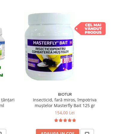
BIOTUR
Insecticid, fară miros, împotriva
 țânțari
muștelor Masterfly Bait 125 gr
ml
154,00 Lei
ADAUGA IN COS