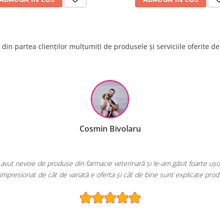
din partea clienților mulțumiți de produsele și serviciile oferite d
Raluca Popescu
EcoPet.ro este salvarea mea de fiecare dată când am nevoie de hrană s
E greu să găsești un magazin online cu o gamă atât