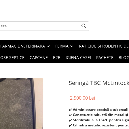
FARMACIE VETERINARĂ
FERMĂ
RATICIDE ȘI RODENTICIDE
FOSE SEPTICE
CAPCANE
B2B
IGIENA CASEI
PACHETE
BLO
Seringă TBC McLintock,
2.500,00 Lei
✔️
Administrare precisă a tuberculi
✔️
Construcție robustă din metal și
✔️
Sterilizabilă la 134°C pentru sig
✔️
Cilindru metalic rezistent pentru