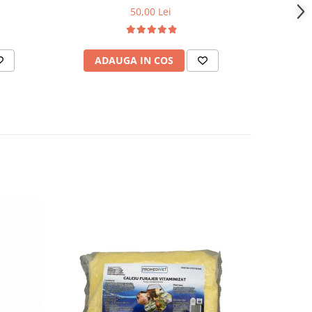
50,00 Lei
ADAUGA IN COS
AD
-23%