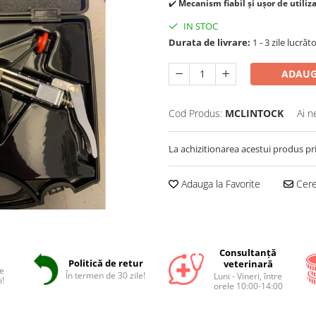
✔️
Mecanism fiabil și ușor de utiliza
IN STOC
Durata de livrare:
1 - 3 zile lucrăt
ADAUG
Cod Produs:
MCLINTOCK
Ai n
La achizitionarea acestui produs pr
Adauga la Favorite
Cere 
Consultanță
Politică de retur
veterinară
e
În termen de 30 zile!
Luni - Vineri, între
i!
orele 10:00-14:00