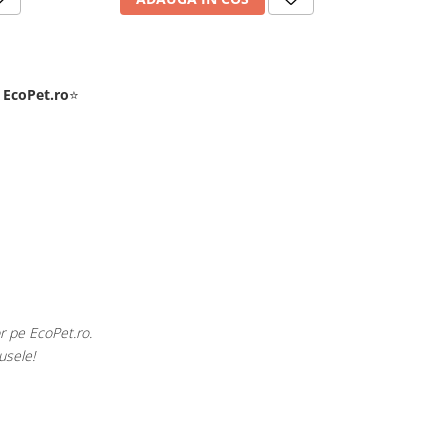
e
EcoPet.ro
⭐
au produse pentru păsările exotice din volieră.
 de largă și specializată.