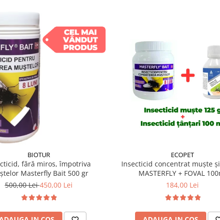
BIOTUR
ECOPET
cticid, fără miros, împotriva
Insecticid concentrat muște și
telor Masterfly Bait 500 gr
MASTERFLY + FOVAL 100
500,00 Lei
450,00 Lei
184,00 Lei
ADAUGA IN COS
ADAUGA IN COS