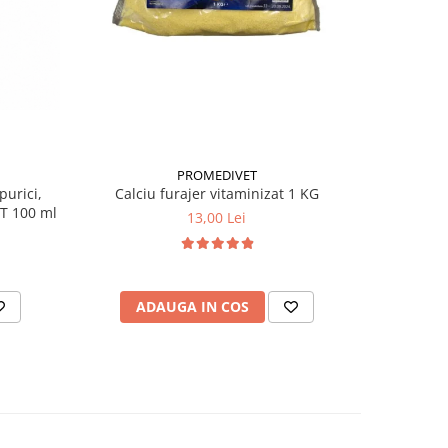
PROMEDIVET
purici,
Calciu furajer vitaminizat 1 KG
Antiparaz
 T 100 ml
câini 
13,00 Lei
ADAUGA IN COS
AD