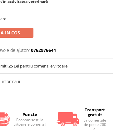
t în activitatea veterinară
oare
A IN COS
evoie de ajutor?
0762976644
imiti
25
Lei pentru comenzile viitoare
informatii
Transport
Puncte
gratuit
Economiseşti la
La comenzile
viitoarele comenzi!
de peste 200
lei!