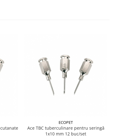
ECOPET
bcutanate
Ace TBC tuberculinare pentru seringă
S
1x10 mm 12 buc/set