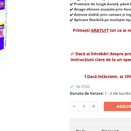
✔️ Protecție de lungă durată, până l
✔️ Atrage eficient muștele prin fer
✔️ Acțiune dublă: prin contact și in
✔️ Aplicare flexibilă pe multiple ti
Primești
GRATUIT
tot ce ai n
✅ Dacă ai întrebări despre pr
instrucțiuni clare de la un spe
❗ Dacă întârziem, ai 1
IN STOC
Durata de livrare:
1 - 3 zile lucrăt
ADAUG