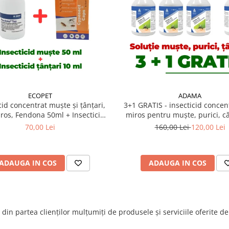
ECOPET
ADAMA
cid concentrat muște și țânțari,
3+1 GRATIS - insecticid concen
iros, Fendona 50ml + Insecticid
miros pentru muște, purici, 
trat Cypesect Caps 10 ml, fără
ploșnițe de pat Foval CE 100 m
70,00 Lei
160,00 Lei
120,00 Lei
s, eficient contra gândacilor,
ploșnițelor și puricilor
ADAUGA IN COS
ADAUGA IN COS
din partea clienților mulțumiți de produsele și serviciile oferite d