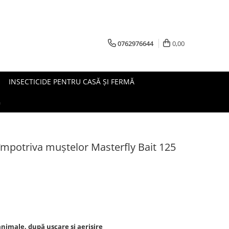
0762976644
0,00
INSECTICIDE PENTRU CASĂ ȘI FERMĂ
G
 împotriva muștelor Masterfly Bait 125
 animale, după uscare si aerisire