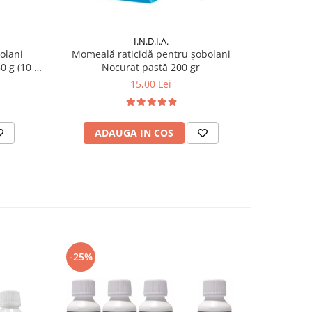
I.N.D.I.A.
olani
Momeală raticidă pentru șobolani
Momeală
0 g (10 x
Nocurat pastă 200 gr
15,00 Lei
ADAUGA IN COS
AD
-25%