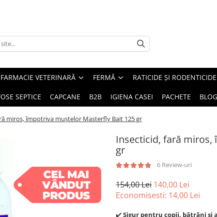
FARMACIE VETERINARĂ
FERMĂ
RATICIDE ȘI RODENTICIDE
FOSE SEPTICE
CAPCANE
B2B
IGIENA CASEI
PACHETE
BLO
ară miros, împotriva muștelor Masterfly Bait 125 gr
Insecticid, fară miros,
gr
6 Review-uri
154,00 Lei
140,00 Lei
Economisesti:
14,00
Lei
✔️
Sigur pentru copii, bătrâni și