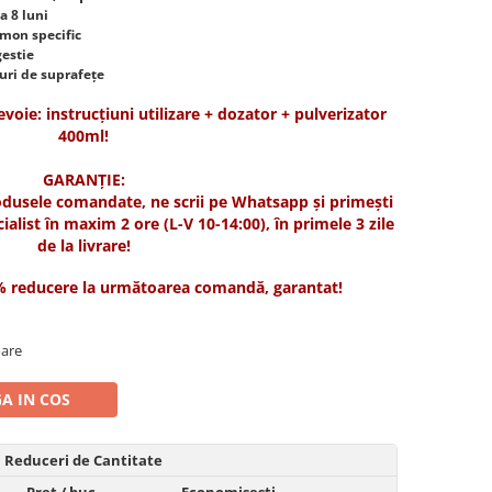
a 8 luni
omon specific
gestie
puri de suprafețe
evoie: instrucțiuni utilizare + dozator + pulverizator
400ml!
GARANȚIE:
odusele comandate, ne scrii pe Whatsapp și primești
cialist în maxim 2 ore (L-V 10-14:00), în primele 3 zile
de la livrare!
0% reducere la următoarea comandă, garantat!
oare
A IN COS
Reduceri de Cantitate