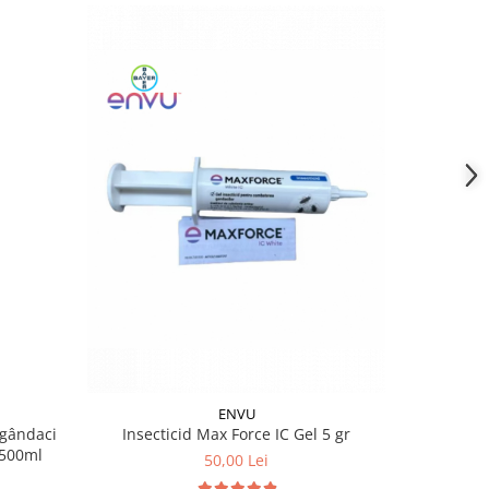
ENVU
 gândaci
Insecticid
Insecticid Max Force IC Gel 5 gr
 500ml
muște, pur
50,00 Lei