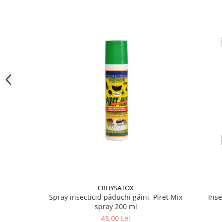
MASTERFLY® BAIT este recomandat pentru combate
Grajduri și adăposturi pentru animale
Ferme de porcine și bovine
Spații de mulgere și procesare a laptelui
Abatoare și spații tehnologice
Zone industriale din apropierea gospodăriilor
✔️ Mod de utilizare:
Prin pulverizare:
20 grame Masterfly Bait la 300 ml de
Prin pensulare: 20 grame Masterfly Bait la 20 ml de a
✔️ Compoziție:
Dinotefuran – 12,5 %
Z-9 Tricosen – 0,10 %
Tetrametrin – 0,02 %
CRHYSATOX
Spray insecticid păduchi găini, Piret Mix
Inse
spray 200 ml
45,00 Lei