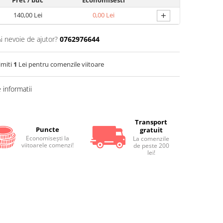
Pret
/ buc
Economisesti
+
140,00 Lei
0,00 Lei
Ai nevoie de ajutor?
0762976644
imiti
1
Lei pentru comenzile viitoare
informatii
Transport
Puncte
gratuit
Economiseşti la
La comenzile
viitoarele comenzi!
de peste 200
lei!