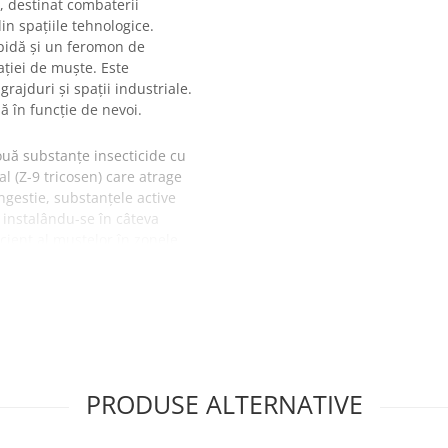
ă, destinat combaterii
in spațiile tehnologice.
pidă și un feromon de
ației de muște. Este
rajduri și spații industriale.
ă în funcție de nevoi.
ă substanțe insecticide cu
(Z-9 tricosen) care atrage
ngestie, substanțele active
l instalându-se în câteva
cient al muștelor în zonele
lte
le
 8 luni
PRODUSE ALTERNATIVE