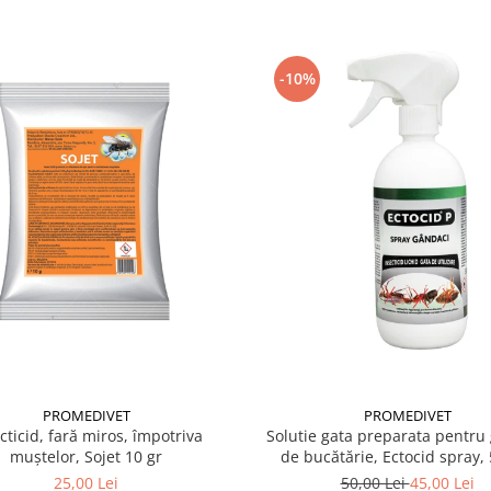
rea muștelor în:
-10%
 apă.
pă.
PROMEDIVET
PROMEDIVET
cticid, fară miros, împotriva
Solutie gata preparata pentru
muștelor, Sojet 10 gr
de bucătărie, Ectocid spray,
25,00 Lei
50,00 Lei
45,00 Lei