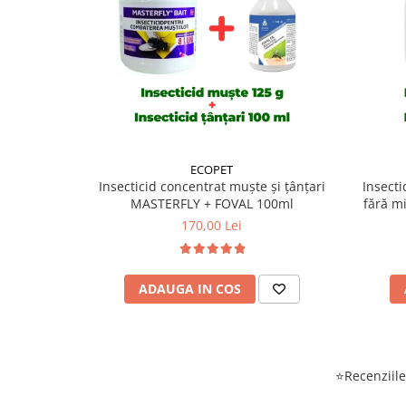
ECOPET
Insecticid concentrat muște și țânțari
Insecti
MASTERFLY + FOVAL 100ml
fără m
concen
170,00 Lei
miro
ADAUGA IN COS
⭐Recenziile 