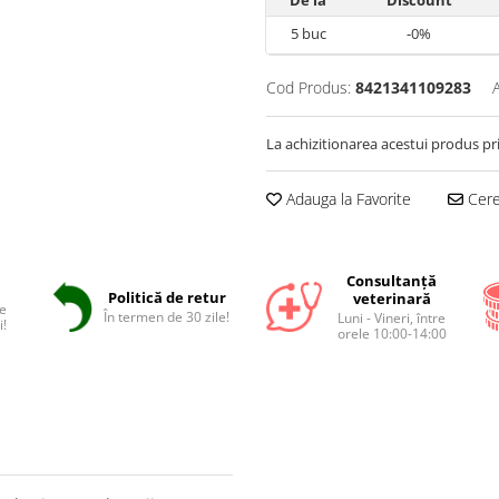
De la
Discount
5
buc
-0%
Cod Produs:
8421341109283
La achizitionarea acestui produs pr
Adauga la Favorite
Cere 
Consultanță
Politică de retur
veterinară
e
În termen de 30 zile!
Luni - Vineri, între
i!
orele 10:00-14:00