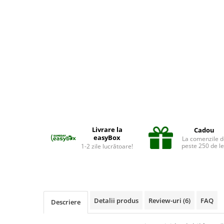
Suplimente și vitamine păsări și
găini
Antidiareice
Laxative
Gel antiinflamator
Livrare la
Cadou
easyBox
La comenzile d
peste 250 de le
1-2 zile lucrătoare!
Detalii produs
Review-uri
(6)
FAQ
Descriere