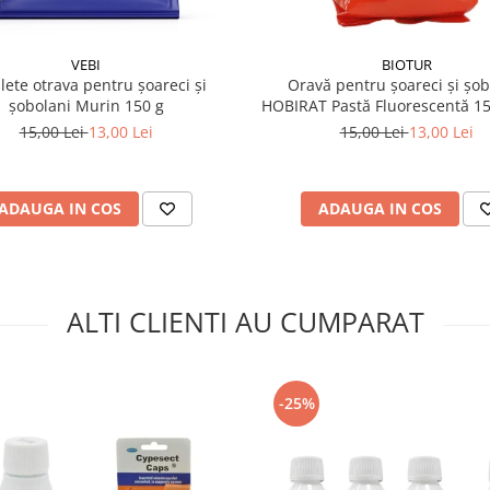
VEBI
BIOTUR
ulete otrava pentru șoareci și
Oravă pentru șoareci și șob
șobolani Murin 150 g
HOBIRAT Pastă Fluorescentă 15
15 g)
15,00 Lei
13,00 Lei
15,00 Lei
13,00 Lei
ADAUGA IN COS
ADAUGA IN COS
ALTI CLIENTI AU CUMPARAT
-25%