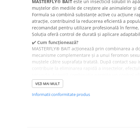
MASTERFLY® BAIT
este un insecticid solubil în ap
muștelor din mediile de creștere ale animalelor și d
Formula sa combină substanțe active cu acțiune ra
atracție, contribuind la reducerea eficientă a popul
recomandat pentru utilizare profesională în ferme, g
Soluția oferă control de durată și aplicare adaptabil
✔️ Cum funcționează?
MASTERFLY® BAIT acționează prin combinarea a dou
mecanisme complementare și a unui feromon sexual 
muștele către suprafața tratată. După contact sau i
contribuie la eliminarea rapidă a insectelor, efectu
secunde. Această combinație permite un control efi
cu infestare ridicată.
VEZI MAI MULT
✔️ Beneficii:
Informatii conformitate produs
Nu are miros specific de insecticid
Contribuie la eliminarea rapidă a muștelor adu
Susține menținerea igienei în spațiile cu anima
Acțiune prelungită, cu efect rezidual de până la
Poate fi aplicat prin pensulare sau pulverizare
Potrivit pentru utilizare în medii profesionale
✔️ În ce situații este recomandat?