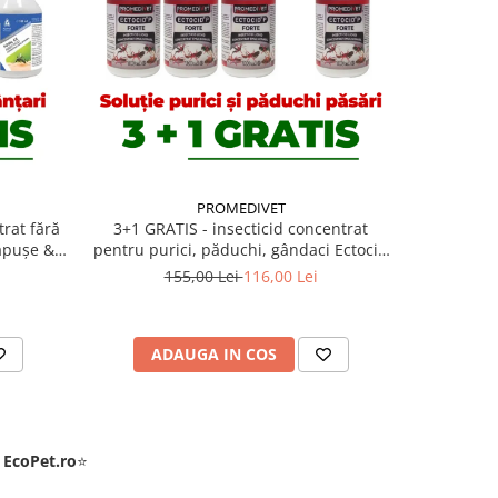
-13%
PROMEDIVET
trat fără
3+1 GRATIS - insecticid concentrat
Soluție ant
căpușe &
pentru purici, păduchi, gândaci Ectocid
OTHRINE 10
l - Copie
Forte 100 ml
Cypesect Ca
155,00 Lei
116,00 Lei
1
contra
ADAUGA IN COS
AD
e
EcoPet.ro
⭐