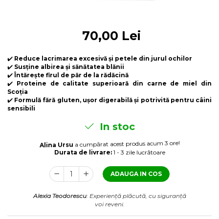
Laxative
Gel antiinflamator
70,00 Lei
✔️
Reduce lacrimarea excesivă și petele din jurul ochilor
✔️
Susține albirea și sănătatea blănii
✔️
Întărește firul de păr de la rădăcină
✔️
Proteine de calitate superioară din carne de miel din
Scoția
✔️
Formulă fără gluten, ușor digerabilă și potrivită pentru câini
sensibili
In stoc
Alina Ursu
a cumpărat acest produs acum 3 ore!
Durata de livrare:
1 - 3 zile lucrătoare
ADAUGA IN COS
Alexia Teodorescu
: Experiență plăcută, cu siguranță
voi reveni.