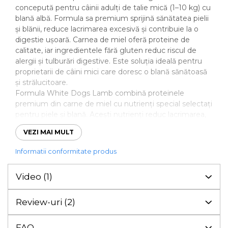
concepută pentru câinii adulți de talie mică (1–10 kg) cu
blană albă. Formula sa premium sprijină sănătatea pielii
și blănii, reduce lacrimarea excesivă și contribuie la o
digestie ușoară. Carnea de miel oferă proteine de
calitate, iar ingredientele fără gluten reduc riscul de
alergii și tulburări digestive. Este soluția ideală pentru
proprietarii de câini mici care doresc o blană sănătoasă
și strălucitoare.
Formula White Dogs Lamb combină proteinele
premium din carne de miel cu nutrienți special selectați
pentru piele și blană. Acești nutrienți reduc lacrimarea,
prevenind petele galbene din jurul ochilor și susțin
VEZI MAI MULT
regenerarea firului de păr de la rădăcină. Ingrediente
fără gluten fac hrana ușor digerabilă, minimizând riscul
Informatii conformitate produs
de tulburări digestive sau reacții alergice.
✔️
Beneficii:
Video
(1)
Hrana ajută la menținerea blănii albe, întărește firul de
păr și susține sănătatea pielii. Proteinele de miel susțin
masa musculară și nivelul de energie al câinilor mici, iar
Review-uri
(2)
ingredientele fără gluten protejează sistemul digestiv.
Formula inovativă contribuie la sănătatea ochilor și
FAQ