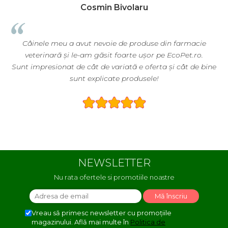
Cosmin Bivolaru
Câinele meu a avut nevoie de produse din farmacie
veterinară și le-am găsit foarte ușor pe EcoPet.ro.
ă
Sunt impresionat de cât de variată e oferta și cât de bine
sunt explicate produsele!
NEWSLETTER
Nu rata ofertele si promotiile noastre
Vreau să primesc newsletter cu promoțiile
magazinului. Află mai multe în
Politica de