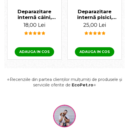
Deparazitare
Deparazitare
internă câini,
internă pisici,
Cestal Plus 1
Cestal 1 tabletă
18,00 Lei
25,00 Lei
tabletă
ADAUGA IN COS
ADAUGA IN COS
⭐Recenziile din partea clienților mulțumiți de produsele și
serviciile oferite de
EcoPet.ro
⭐