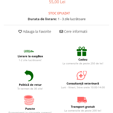
55,00 Lei
Suplimente și vitamine păsări și
găini
Antidiareice
STOC EPUIZAT
Durata de livrare:
1 - 3 zile lucrătoare
Laxative
Gel antiinflamator
Adauga la Favorite
Cere informatii
Livrare la easyBox
Cadou
1-2 zile lucrătoare!
La comenzile de peste 250 de lei!
Consultanță veterinară
Politică de retur
Luni - Vineri, între orele 10:00-14:00
În termen de 30 zile!
Transport gratuit
Puncte
La comenzile de peste 200 lei!
Economiseşti la viitoarele comenzi!