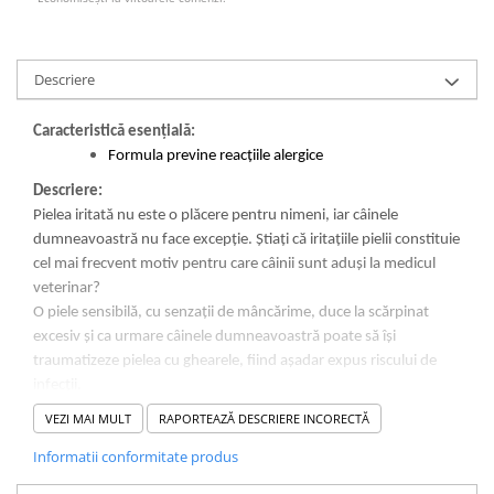
Descriere
Caracteristică esențială:
Formula previne reacțiile alergice
Descriere:
Pielea iritată nu este o plăcere pentru nimeni, iar câinele
dumneavoastră nu face excepție. Știați că iritațiile pielii constituie
cel mai frecvent motiv pentru care câinii sunt aduși la medicul
veterinar?
O piele sensibilă, cu senzații de mâncărime, duce la scărpinat
excesiv și ca urmare câinele dumneavoastră poate să își
traumatizeze pielea cu ghearele, fiind așadar expus riscului de
infecții.
Formula cu potențial alergenic redus ROYAL CANIN
®
VEZI MAI MULT
RAPORTEAZĂ DESCRIERE INCORECTĂ
Dermacomfort Mini
are la bază o gamă de proteine atent
Informatii conformitate produs
selecționate.
Aceast suport nutrițional special adaptat contribuie
la menținerea în condiții optime a sănătății pielii câinelui