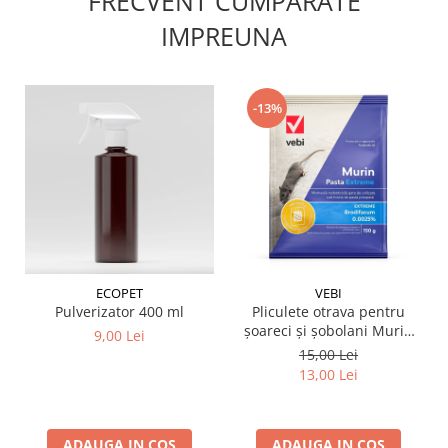
FRECVENT CUMPARATE
IMPREUNA
-13%
ECOPET
VEBI
Pulverizator 400 ml
Pliculete otrava pentru
șoareci și șobolani Murin
9,00 Lei
150 g
15,00 Lei
13,00 Lei
ADAUGA IN COS
ADAUGA IN COS