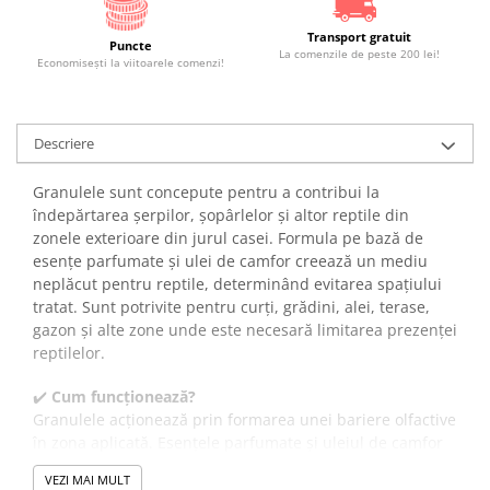
Transport gratuit
Puncte
La comenzile de peste 200 lei!
Economiseşti la viitoarele comenzi!
Descriere
Granulele sunt concepute pentru a contribui la
îndepărtarea șerpilor, șopârlelor și altor reptile din
zonele exterioare din jurul casei. Formula pe bază de
esențe parfumate și ulei de camfor creează un mediu
neplăcut pentru reptile, determinând evitarea spațiului
tratat. Sunt potrivite pentru curți, grădini, alei, terase,
gazon și alte zone unde este necesară limitarea prezenței
reptilelor.
✔️
Cum funcționează?
Granulele acționează prin formarea unei bariere olfactive
în zona aplicată. Esențele parfumate și uleiul de camfor
eliberează mirosuri persistente care sunt percepute ca
VEZI MAI MULT
neplăcute de către șerpi, șopârle și alte reptile. Acest