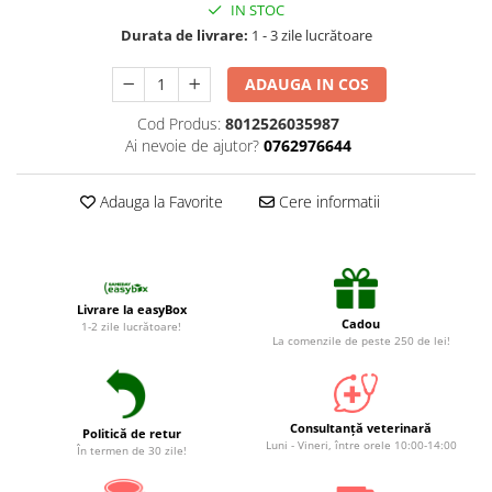
Suplimente și vitamine păsări și
IN STOC
găini
Durata de livrare:
1 - 3 zile lucrătoare
Antidiareice
ADAUGA IN COS
Laxative
Cod Produs:
8012526035987
Gel antiinflamator
Ai nevoie de ajutor?
0762976644
Adauga la Favorite
Cere informatii
Livrare la easyBox
Cadou
1-2 zile lucrătoare!
La comenzile de peste 250 de lei!
Consultanță veterinară
Politică de retur
Luni - Vineri, între orele 10:00-14:00
În termen de 30 zile!