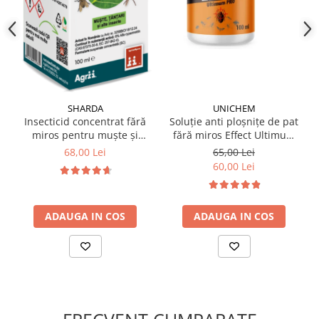
O masură de produs se împrăștie pe o suprafață de 5
metri pătrați în locurile pe care dorim să le tratăm.
Ploaia ți umezeala diminuează efectul produsului.
✔️
Compoziție:
Materiale argiloase inerte
Geraniol
Ulei de camfor
UNICHEM
SHARDA
Camforul este obținut din rășina arborelui
Cinnamomum
Soluție anti ploșnițe de pat
Insecticid concentrat fără
camphora
și este utilizat pentru proprietățile sale
fără miros Effect Ultimum
miros pentru muște și
olfactive în produsele repelente.
PRO 100 ml
țânțari, Alfasect 100ml
65,00 Lei
68,00 Lei
60,00 Lei
ADAUGA IN COS
ADAUGA IN COS