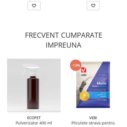
după aplicare.
✔️
Compoziție:
Substanță activă: Imidacloprid (neonicotinoid, generația a
II-a)
Formulare: Gel
Mod de acțiune: Ingestie
FRECVENT CUMPARATE
Miros: Inodor
IMPREUNA
-13%
ECOPET
VEBI
Pulverizator 400 ml
Pliculete otrava pentru