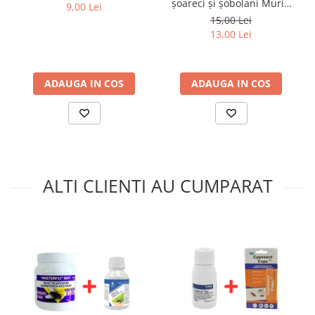
șoareci și șobolani Murin
9,00 Lei
150 g
15,00 Lei
13,00 Lei
ADAUGA IN COS
ADAUGA IN COS
ALTI CLIENTI AU CUMPARAT