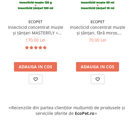
ECOPET
ECOPET
Insecticid concentrat muște
Insecticid concentrat muște
și țânțari MASTERFLY +
și țânțari, fără miros,
FOVAL 100ml
Fendona 50ml + Insecticid
170,00 Lei
70,00 Lei
concentrat Cypesect Caps
10 ml, fără miros, eficient
contra gândacilor,
ploșnițelor și puricilor
ADAUGA IN COS
ADAUGA IN COS
⭐Recenziile din partea clienților mulțumiți de produsele și
serviciile oferite de
EcoPet.ro
⭐