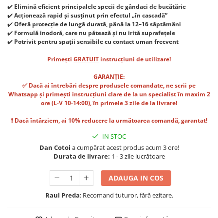
Suplimente și vitamine păsări și
✔️
Elimină eficient principalele specii de gândaci de bucătărie
găini
✔️
Acționează rapid și susținut prin efectul „în cascadă”
✔️
Oferă protecție de lungă durată, până la 12–16 săptămâni
Antidiareice
✔️
Formulă inodoră, care nu pătează și nu irită suprafețele
Laxative
✔️
Potrivit pentru spații sensibile cu contact uman frecvent
Gel antiinflamator
Primești
GRATUIT
instrucțiuni de utilizare!
GARANȚIE:
✅ Dacă ai întrebări despre produsele comandate, ne scrii pe
Whatsapp și primești instrucțiuni clare de la un specialist în maxim 2
ore (L-V 10-14:00), în primele 3 zile de la livrare!
❗ Dacă întârziem, ai 10% reducere la următoarea comandă, garantat!
IN STOC
Dan Cotoi
a cumpărat acest produs acum 3 ore!
Durata de livrare:
1 - 3 zile lucrătoare
ADAUGA IN COS
Raul Preda
: Recomand tuturor, fără ezitare.