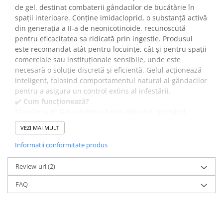
de gel, destinat combaterii gândacilor de bucătărie în
spații interioare. Conține imidacloprid, o substanță activă
din generația a II-a de neonicotinoide, recunoscută
pentru eficacitatea sa ridicată prin ingestie. Produsul
este recomandat atât pentru locuințe, cât și pentru spații
comerciale sau instituționale sensibile, unde este
necesară o soluție discretă și eficientă. Gelul acționează
inteligent, folosind comportamentul natural al gândacilor
pentru a asigura un control extins al infestării.
✔️
Cum funcționează?
Max Force IC Gel acționează prin ingestie, utilizând
imidaclopridul pentru a afecta receptorii acetilcolinici din
VEZI MAI MULT
membrana post-sinaptică a sistemului nervos al
insectelor. După consum, gândacii mor în decurs de 24–
Informatii conformitate produs
48 de ore, timp în care se întorc în adăposturi. Alți
indivizi se hrănesc cu excrementele sau cadavrele celor
Review-uri
(2)
afectați, declanșând astfel un efect de tip „cascadă” sau
FAQ
„domino”, care permite eliminarea unui număr mare de
insecte din colonie.
✔️
Beneficii:
Formularea sub formă de gel permite o aplicare precisă,