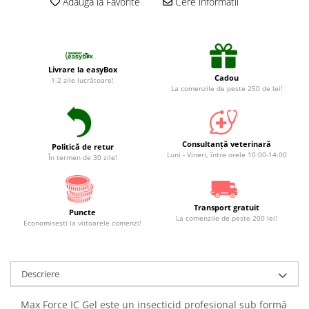
Adauga la Favorite
Cere informatii
Livrare la easyBox
Cadou
1-2 zile lucrătoare!
La comenzile de peste 250 de lei!
Consultanță veterinară
Politică de retur
Luni - Vineri, între orele 10:00-14:00
În termen de 30 zile!
Transport gratuit
Puncte
La comenzile de peste 200 lei!
Economiseşti la viitoarele comenzi!
Descriere
Max Force IC Gel este un insecticid profesional sub formă