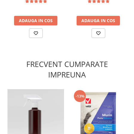
Pereți și suprafețe de contact
Locuri unde insectele se adăpostesc sau circulă
După aplicare, zona trebuie lăsată să se usuce complet
înainte de reintroducerea persoanelor sau animalelor.
ADAUGA IN COS
ADAUGA IN COS
Frecvența recomandată: maximum 4 tratamente pe an.
✔️ Compoziție:
Substanță activă:
Alfa-cipermetrin – 15 g/L (1,58%)
Formulare:
Suspensie concentrată (SC)
Ambalaj:
FRECVENT CUMPARATE
Flacon 50 ml
IMPREUNA
-13%