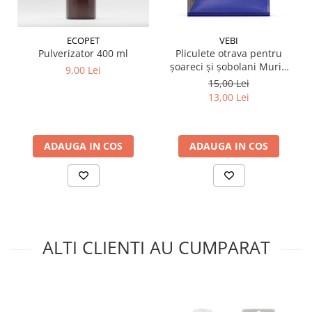
ECOPET
VEBI
Pulverizator 400 ml
Pliculete otrava pentru
șoareci și șobolani Murin
9,00 Lei
150 g
15,00 Lei
13,00 Lei
ADAUGA IN COS
ADAUGA IN COS
ALTI CLIENTI AU CUMPARAT