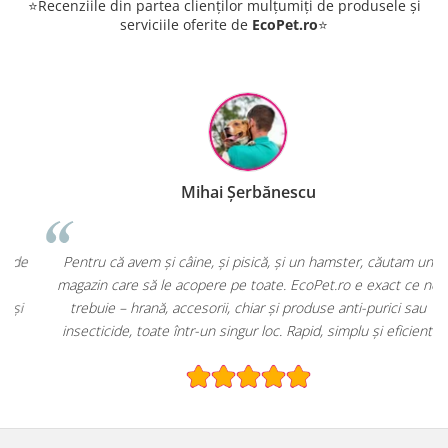
⭐Recenziile din partea clienților mulțumiți de produsele și
serviciile oferite de
EcoPet.ro
⭐
escu
Cosmin Bivolaru
ele vine de pe EcoPet.ro!
Câinele meu a avut nevoie de produse din fa
i produse de igienă care
le-am găsit foarte ușor pe Eco
ză.
Sunt impresionat de cât de variată e oferta
explicate produsele!