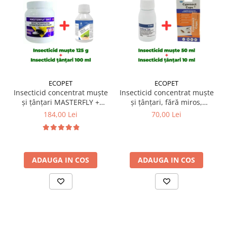
ECOPET
ECOPET
Insecticid concentrat muște
Insecticid concentrat muște
și țânțari MASTERFLY +
și țânțari, fără miros,
FOVAL 100ml
Fendona 50ml + Insecticid
184,00 Lei
70,00 Lei
concentrat Cypesect Caps
10 ml, fără miros, eficient
contra gândacilor,
ploșnițelor și puricilor
ADAUGA IN COS
ADAUGA IN COS