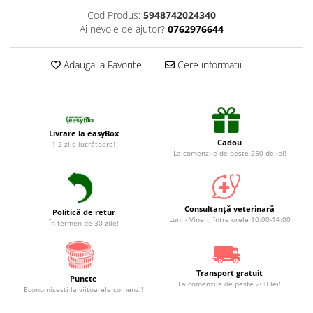
Cod Produs:
5948742024340
Ai nevoie de ajutor?
0762976644
Adauga la Favorite
Cere informatii
Livrare la easyBox
Cadou
1-2 zile lucrătoare!
La comenzile de peste 250 de lei!
Consultanță veterinară
Politică de retur
Luni - Vineri, între orele 10:00-14:00
În termen de 30 zile!
Transport gratuit
Puncte
La comenzile de peste 200 lei!
Economiseşti la viitoarele comenzi!