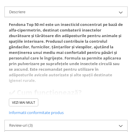
Descriere
Fendona Top 50 ml este un insecticid concentrat pe bază de
alfa-cipermetrin, destinat combaterii insectelor
zburătoare și târâtoare din adăposturile pentru animale și
spațiile interioare. Produsul contribuie la controlul
gândacilor, furnicilor, țânțarilor și viespilor, ajutând la
menținerea unui mediu mai confortabil pentru păsări și
personalul care le îngrijește. Formula sa permite aplicarea
prin pulverizare pe suprafețele unde insectele circulă sau
se ascund. Este recomandat pentru utilizare în
adăposturile avicole autorizate și alte spații destinate
igienei rurale.
✔️ Cum funcționează?
Fendona Top conține alfa-cipermetrin, un piretroid sintetic
VEZI MAI MULT
care acționează asupra sistemului nervos al insectelor.
După contactul cu suprafețele tratate sau după ingestie,
Informatii conformitate produs
substanța activă este absorbită de insecte și contribuie la
eliminarea acestora. Produsul oferă atât efect de șoc, cât și
Review-uri
(3)
activitate reziduală, în funcție de insecta vizată și de