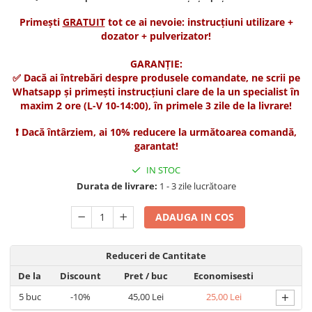
Suplimente și vitamine păsări și
găini
Primești
GRATUIT
tot ce ai nevoie: instrucțiuni utilizare +
dozator + pulverizator!
Antidiareice
Laxative
GARANȚIE:
✅ Dacă ai întrebări despre produsele comandate, ne scrii pe
Gel antiinflamator
Whatsapp și primești instrucțiuni clare de la un specialist în
maxim 2 ore (L-V 10-14:00), în primele 3 zile de la livrare!
❗ Dacă întârziem, ai 10% reducere la următoarea comandă,
garantat!
IN STOC
Durata de livrare:
1 - 3 zile lucrătoare
ADAUGA IN COS
Reduceri de Cantitate
De la
Discount
Pret
/ buc
Economisesti
+
5
buc
-10%
45,00 Lei
25,00 Lei