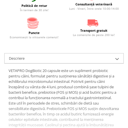
Consultanță veterinară
Politică de retur
Luni - Vineri, între orele 10:00-14:00
În termen de 30 zile!
Transport gratuit
Puncte
La comenzile de peste 200 lei!
Economiseşti la viitoarele comenzi!
Descriere
VETAPRO DogBiotic 20 capsule este un supliment probiotic
pentru câini, formulat pentru susținerea sănătății digestive și a
echilibrului microbiomului intestinal. Potrivit pentru câini
începând cu vârsta de 4 luni, produsul combină șase tulpini de
bacterii benefice, prebiotice (FOS și MOS) și acid butiric pentru a
contribui la funcționarea normală a tractului gastrointestinal.
Este util în perioadele de stres, schimbări de dietă sau
sensibilitate digestivă. Prebioticele FOS și MOS susțin dezvoltarea
bacteriilor benefice, în timp ce acidul butiric furnizează energie
celulelor epiteliale intestinale, contribuind la menținerea
integrității mucoasei. Caolinul și pectina ajută la îmbunătățirea