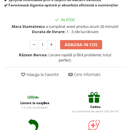
Suplimente și vitamine păsări și
✔️ Favorizează digestia optimă și absorbția eficientă a nutrienților
găini
Antidiareice
IN STOC
Laxative
Mara Stamatescu
a cumpărat acest produs acum 26 minute!
Durata de livrare:
1 - 3 zile lucrătoare
Gel antiinflamator
ADAUGA IN COS
Răzvan Borcea
: Livrare rapidă și fără probleme, totul
perfect.
Adauga la Favorite
Cere informatii
Livrare la easyBox
Cadou
1-2 zile lucrătoare!
La comenzile de peste 250 de lei!