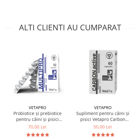
ALTI CLIENTI AU CUMPARAT
VETAPRO
VETAPRO
Probiotice și prebiotice
Supliment pentru câini și
pentru câini și pisici
pisici Vetapro Carbon
Vetapro Multipro 50
Active, 500mg 60 capsule
70,00 Lei
50,00 Lei
capsule