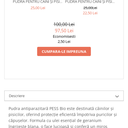
PUDRĂ PENTRU CÂINI ȘI PISICI
PUDRĂ PENTRU CÂINI ȘI PISICI
PESS 100 GR
PESS 100 GR
25,00 Lei
25,00Lei
22,50 Lei
100,00 Lei
97,50 Lei
Economisesti
2,50 Lei
CUMPARA-LE IMPREUNA
Descriere
Pudra antiparazitară PESS Bio este destinată câinilor și
pisicilor, oferind protecție eficientă împotriva puricilor și
căpușelor. Formula cu ulei esențial de geranium
îngrijește blana, o face lucioasă și conferă un miros