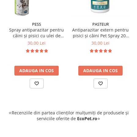
PESS
PASTEUR
Spray antiparazitar pentru
Antiparazitar extern pentru
câini și pisici cu ulei de
pisici și câini Pet Spray 200
geranium Pess 250 ml
ml
30,00 Lei
30,00 Lei
ADAUGA IN COS
ADAUGA IN COS
⭐Recenziile din partea clienților mulțumiți de produsele și
serviciile oferite de
EcoPet.ro
⭐