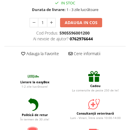
Suplimente și vitamine păsări și
IN STOC
găini
Durata de livrare:
1 - 3 zile lucrătoare
Antidiareice
ADAUGA IN COS
Laxative
Cod Produs:
5905596001200
Gel antiinflamator
Ai nevoie de ajutor?
0762976644
Adauga la Favorite
Cere informatii
Livrare la easyBox
Cadou
1-2 zile lucrătoare!
La comenzile de peste 250 de lei!
Consultanță veterinară
Politică de retur
Luni - Vineri, între orele 10:00-14:00
În termen de 30 zile!