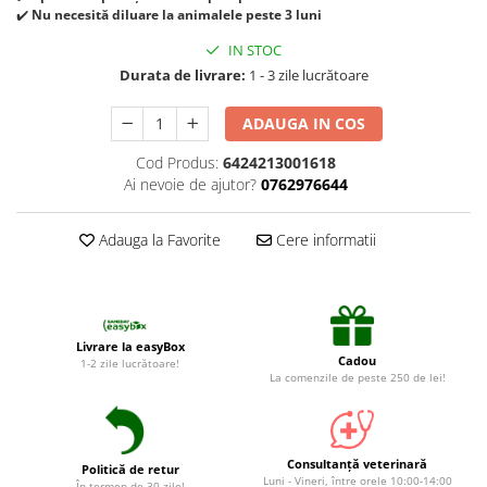
Suplimente și vitamine păsări și
✔️
Nu necesită diluare la animalele peste 3 luni
găini
IN STOC
Antidiareice
Durata de livrare:
1 - 3 zile lucrătoare
Laxative
ADAUGA IN COS
Gel antiinflamator
Cod Produs:
6424213001618
Ai nevoie de ajutor?
0762976644
Adauga la Favorite
Cere informatii
Livrare la easyBox
Cadou
1-2 zile lucrătoare!
La comenzile de peste 250 de lei!
Consultanță veterinară
Politică de retur
Luni - Vineri, între orele 10:00-14:00
În termen de 30 zile!