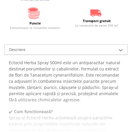
Transport gratuit
Puncte
La comenzile de peste 200 lei!
Economiseşti la viitoarele comenzi!
Descriere
Ectocid Herba Spray 500ml este un antiparazitar natural
destinat porumbeilor și cabalinelor, formulat cu extract
de flori de Tanacetum cynerariifolium. Este recomandat
ca adjuvant în combaterea insectelor parazite precum
muștele, țânțarii, puricii, căpușele și păduchii. Spray-ul
permite aplicare rapidă și precisă, protejând animalele
fără utilizarea chimicalelor agresive.
✔️
Cum funcționează?
Spray-ul Ectocid Herba acționează asupra paraziților
externi prin proprietățile insecticide naturale ale
extractului de flori de Tanacetum cynerariifolium.