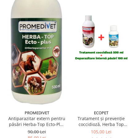
PROMEDIVET
ECOPET
Antiparazitar extern pentru
Tratament și prevenție
păsări Herba-Top Ecto-Plus
coccidioză, Herba Top
500 ml
Cocci-Plus 500 ml +
90,00 Lei
105,00 Lei
Antiparazitar intern pentru
85,00 Lei