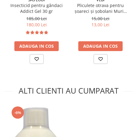
Insecticid pentru gândaci
Pliculete otrava pentru
Addict Gel 30 gr
șoareci și șobolani Murin
150 g
185,00 Lei
15,00 Lei
180,00 Lei
13,00 Lei
ADAUGA IN COS
ADAUGA IN COS
ALTI CLIENTI AU CUMPARAT
-6%