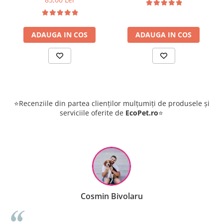
păsări Herba Top
Antihelmintic 100 ml
ADAUGA IN COS
ADAUGA IN COS
⭐Recenziile din partea clienților mulțumiți de produsele și
serviciile oferite de
EcoPet.ro
⭐
Cosmin Bivolaru