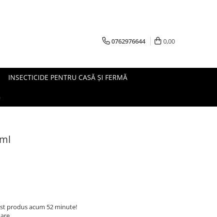
0762976644
0,00
INSECTICIDE PENTRU CASĂ ȘI FERMĂ
G
 ml
st produs acum 52 minute!
oare