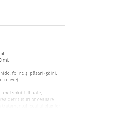
ml;
0 ml.
ide, feline şi păsări (găini,
e colivie).
unei solutii diluate,
rea detritusurilor celulare
tratamentul local al plagilor
e a asepsiei acestora, in otite
tilor ei hemostatice (oprirea