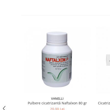
Otita externa: aplicarea se face diluand solutia pan
✔️
CONTRAINDICATII, PRECAUTII ŞI REACTII ADVE
Pastrati flaconul inchis. Apa oxigenata poate avea ef
astringente. Daca observati reactii grave sau alte e
mentionate in acest prospect, va rugam sa informati
este incompatibila cu substantele oxidante reducatoa
✔️
TIMP DE AŞTEPTARE
Nu este cazul.
✔️
CONDITII DE PASTRARE
A se păstra la loc răcoros (8 – 15 °C), în ambalajul o
✔️
MOD DE PREZENTARE
Flacoane de 100 ml.
VANELLI
Pulbere cicatrizantă Naftalxon 80 gr
Cicatri
20,00 Lei