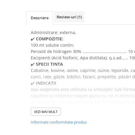
Suplimente și vitamine păsări și
găini
Antidiareice
Review-uri
(1)
Descriere
Laxative
Administrare: externa.
Gel antiinflamator
✔️
COMPOZITIE:
100 ml solutie contin:
Peroxid de hidrogen 30% …………………………………. 10 
Excipienti (Acid fosforic, Apa distilata), q.s.ad…… 10
✔️
SPECII TINTA
Cabaline, bovine, ovine, caprine, suine, leporide, can
curci, raţe, gâşte, bibilici, fazani, prepeliţe, păsări d
✔️
INDICATII
Apa oxigenata este utilizata ca antiseptic sub forma 
capabile sa elibereze oxigen gazos cu rol in elimina
ale puroiului prin spuma produsa. Se recomanda in 
datorita capacitatilor sale de curatire si de asigurar
VEZI MAI MULT
externe, precum si ca cicatrizant datorita proprieta
sangerarilor) in cursul epistaxisului.
Informatii conformitate produs
✔️
POSOLOGIE, CALE ŞI MOD DE ADMINISTRARE:
Plagi: se aplica extern direct pe plaga.