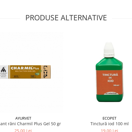
a la o concentratie de 1%.
RSE
PRODUSE ALTERNATIVE
ecte usor iritante si
fecte care nu sunt
 medicul veterinar. Solutia
re si alcalii.
riginal bine închis.
AYURVET
ECOPET
zant răni Charmil Plus Gel 50 gr
Tinctură iod 100 ml
25,00 Lei
19,00 Lei