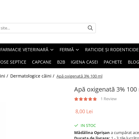
FARMACIE VETERINARĂ
FERMĂ
RATICIDE ȘI RODENTICIDE
FOSE SEPTICE
CAPCANE
B2B
IGIENA CASEI
PACHETE
BLO
ini /
Dermatologice câini /
Apă oxigenată 3% 100 ml
Apă oxigenată 3% 100
1 Review
8,00 Lei
IN STOC
Mădălina Oprișan
a cumpărat ace
Durata de livrare:
1 - 3 zile lucrăt