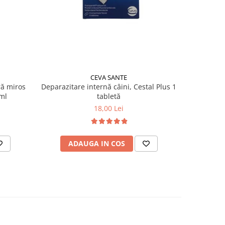
CEVA SANTE
ră miros
Deparazitare internă câini, Cestal Plus 1
Insectic
ml
tabletă
păduchi, g
18,00 Lei
ADAUGA IN COS
AD