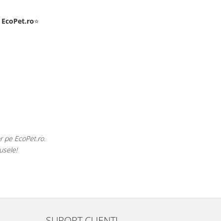
e
EcoPet.ro
⭐
r pe EcoPet.ro.
usele!
SUPORT CLIENTI