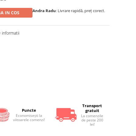
Andra Radu
: Livrare rapidă, preț corect.
A IN COS
informatii
Distribuie
pe
Facebook
Transport
Puncte
gratuit
Economiseşti la
La comenzile
viitoarele comenzi!
de peste 200
lei!