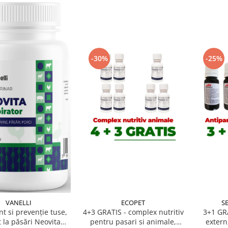
-30%
-25%
VANELLI
ECOPET
SE
t si prevenție tuse,
4+3 GRATIS - complex nutritiv
3+1 GRA
t la păsări Neovita
pentru pasari si animale,
extern