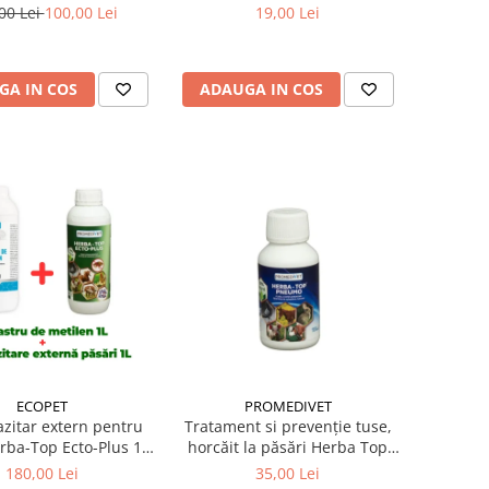
păsări Dergall 10 ml
00 Lei
100,00 Lei
19,00 Lei
GA IN COS
ADAUGA IN COS
ECOPET
PROMEDIVET
azitar extern pentru
Tratament si prevenție tuse,
rba-Top Ecto-Plus 1 L
horcăit la păsări Herba Top
ru de metilen 1 litru
Pneumo 100 ml
180,00 Lei
35,00 Lei