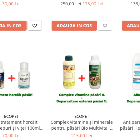
pirator 100 ml
Promotor L 47.0 100 ml
pentru 
30,00 Lei
250,00 Lei
175,00 Lei
133,
A IN COS
ADAUGA IN COS
ADAU
ECOPET
ECOPET
 tratament horcăit
Complex vitamine și minerale
Antipar
iepuri și viței 100ml
pentru păsări Bio Multivita, 1
păsări He
op Pneumo + Solvit
Litru + Antiparazitar extern
+ Albast
70,00 Lei
215,00 Lei
Respiro
pentru păsări Herba-Top Ecto-