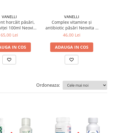
VANELLI
VANELLI
VAN
nt horcăit păsări,
Complex vitamine și
Complex v
 viței 100ml Neovita
antibiotic păsări Neovita B
tratament ho
or + Solvit Respiro
Complex + Vita Biotic 100 ml
iepuri și vițe
65,00 Lei
46,00 Lei
40,0
B Complex
Resp
AUGA IN COS
ADAUGA IN COS
ADAUGA
Ordoneaza: