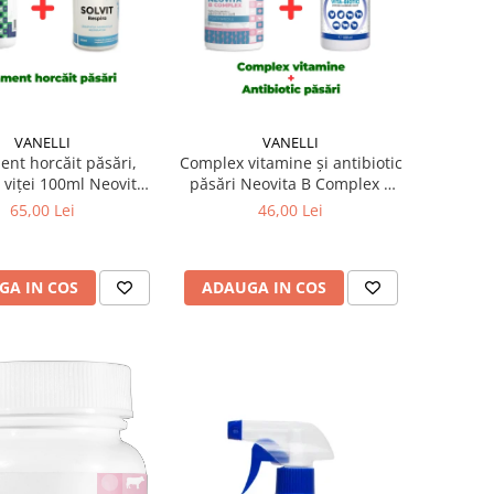
VANELLI
VANELLI
ent horcăit păsări,
Complex vitamine și antibiotic
i viței 100ml Neovita
păsări Neovita B Complex +
tor + Solvit Respiro
Vita Biotic 100 ml
65,00 Lei
46,00 Lei
GA IN COS
ADAUGA IN COS