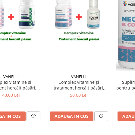
VANELLI
VANELLI
lex vitamine și
Complex vitamine și
Suplim
nt horcăit păsări,
tratament horcăit păsări,
pentru bo
 viței 100ml Neovita B
iepuri și viței 100ml Neovita B
păsări 
40,00 Lei
50,00 Lei
+ Neovita Respirator
complex + Solvit Respiro
C
A IN COS
ADAUGA IN COS
ADAU