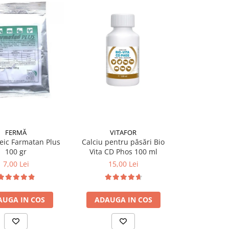
FERMĂ
VITAFOR
CEVA
eic Farmatan Plus
Calciu pentru păsări Bio
Deparazitare 
100 gr
Vita CD Phos 100 ml
Cestal 
7,00 Lei
15,00 Lei
25,0
AUGA IN COS
ADAUGA IN COS
ADAUGA