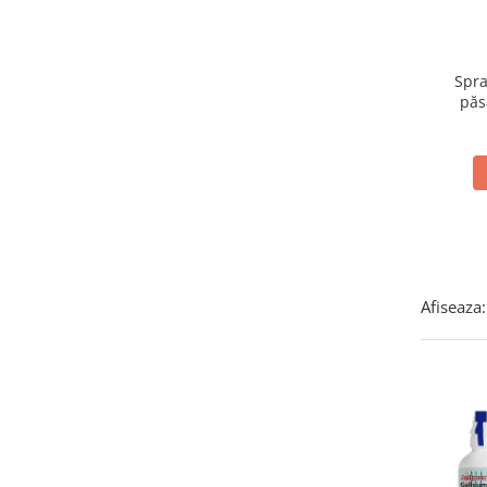
Spra
păs
con
păd
Afiseaza: