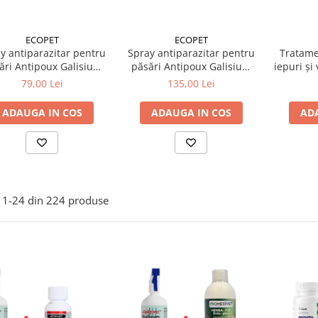
ECOPET
ECOPET
y antiparazitar pentru
Spray antiparazitar pentru
Tratame
ări Antipoux Galisium
păsări Antipoux Galisium
iepuri și
500 ml + Insecticid
500 ml + Antiparazitar
Respirat
79,00 Lei
135,00 Lei
centrat pentru purici,
extern pentru păsări Herba-
uchi, gândaci Ectocid
Top Ecto-Plus 500 ml
ADAUGA IN COS
ADAUGA IN COS
AD
Forte T 100 ml
1-
24
din
224
produse