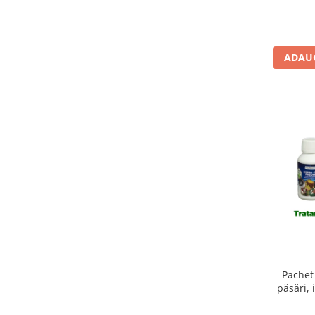
Res
ADAUG
Pachet
păsări, 
Herba T