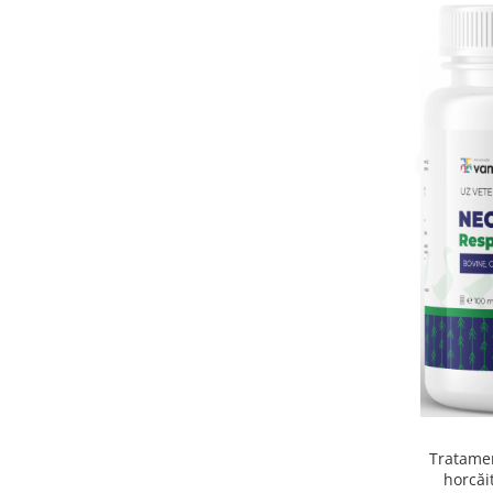
Tratamen
horcăi