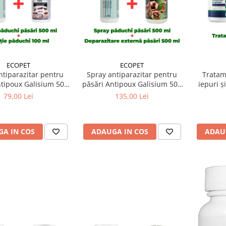
ECOPET
ECOPET
ntiparazitar pentru
Spray antiparazitar pentru
Tratam
ntipoux Galisium 500
păsări Antipoux Galisium 500
iepuri ș
secticid concentrat
ml + Antiparazitar extern
Respira
79,00 Lei
135,00 Lei
 purici, păduchi,
pentru păsări Herba-Top Ecto-
ctocid Forte T 100 ml
Plus 500 ml
A IN COS
ADAUGA IN COS
ADAU