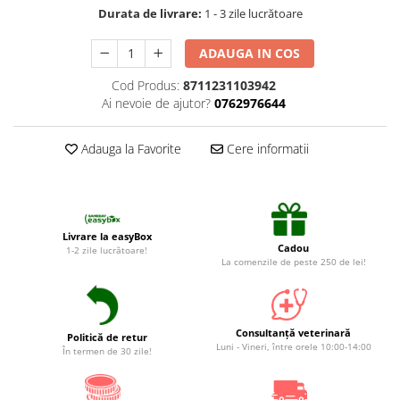
Suplimente și vitamine păsări și
Durata de livrare:
1 - 3 zile lucrătoare
găini
Antidiareice
ADAUGA IN COS
Laxative
Cod Produs:
8711231103942
Gel antiinflamator
Ai nevoie de ajutor?
0762976644
Adauga la Favorite
Cere informatii
Livrare la easyBox
Cadou
1-2 zile lucrătoare!
La comenzile de peste 250 de lei!
Consultanță veterinară
Politică de retur
Luni - Vineri, între orele 10:00-14:00
În termen de 30 zile!