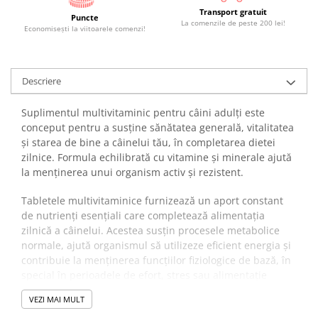
Transport gratuit
Puncte
La comenzile de peste 200 lei!
Economiseşti la viitoarele comenzi!
Descriere
Suplimentul multivitaminic pentru câini adulți este
conceput pentru a susține sănătatea generală, vitalitatea
și starea de bine a câinelui tău, în completarea dietei
zilnice. Formula echilibrată cu vitamine și minerale ajută
la menținerea unui organism activ și rezistent.
Tabletele multivitaminice furnizează un aport constant
de nutrienți esențiali care completează alimentația
zilnică a câinelui. Acestea susțin procesele metabolice
normale, ajută organismul să utilizeze eficient energia și
contribuie la menținerea funcțiilor fiziologice de bază, în
special în perioadele de efort, stres sau alimentație
dezechilibrată.
VEZI MAI MULT