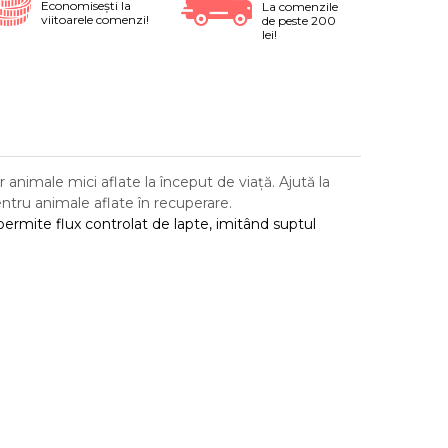
Economiseşti la
La comenzile
viitoarele comenzi!
de peste 200
lei!
or animale mici aflate la început de viață. Ajută la
ntru animale aflate în recuperare.
ermite flux controlat de lapte, imitând suptul