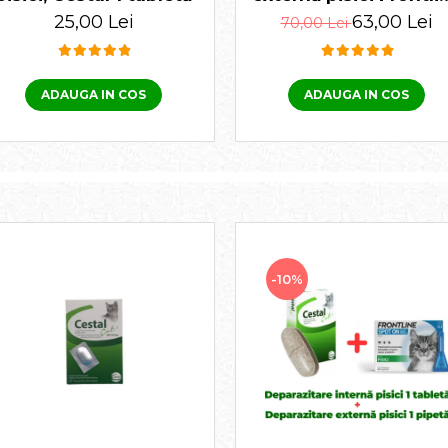
Spot On 1 pipetă +
25,00 Lei
63,00 Lei
70,00 Lei
Cestal Cat 1 tabletă
ADAUGA IN COS
ADAUGA IN COS
-10%