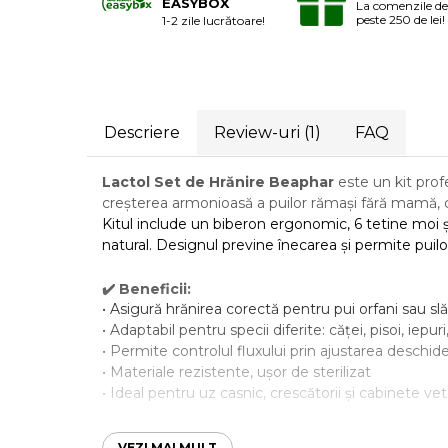
EASYBOX
La comenzile de
Laxative
peste 250 de lei!
1-2 zile lucrătoare!
Gel antiinflamator
Descriere
Review-uri
(1)
FAQ
Lactol Set de Hrănire Beaphar
este un kit profe
creșterea armonioasă a puilor rămași fără mamă, cu
Kitul include un biberon ergonomic, 6 tetine moi ș
natural. Designul previne înecarea și permite puilor
✔️
Beneficii:
• Asigură hrănirea corectă pentru pui orfani sau slă
• Adaptabil pentru specii diferite: căței, pisoi, iepuri,
• Permite controlul fluxului prin ajustarea deschider
• Materiale rezistente, ușor de sterilizat
• Ideal pentru uz casnic, crescătorii și cabinete ve
✔️
În ce situații este recomandat?
VEZI MAI MULT