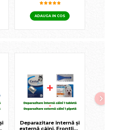
ADAUGA IN COS
ADAUGA I
și
Deparazitare internă și
Deparazitare 
ne
externă câini, Frontline
externă câini