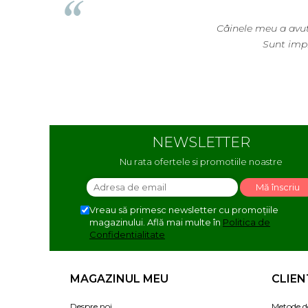
EcoPet.ro este salvarea
E g
NEWSLETTER
Nu rata ofertele si promotiile noastre
Vreau să primesc newsletter cu promoțiile
magazinului. Află mai multe în
Politica de
Confidentialitate
MAGAZINUL MEU
CLIEN
Despre noi
Metode d