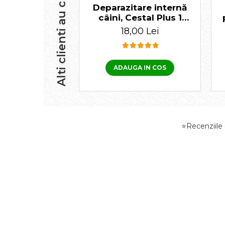
Alti clienti au cumparat
Deparazitare internă
câini, Cestal Plus 1
tabletă
18,00 Lei
ADAUGA IN COS
⭐Recenziile d