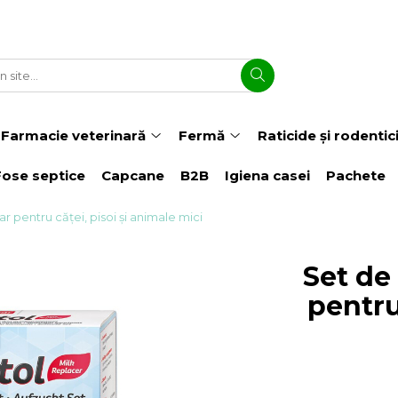
Farmacie veterinară
Fermă
Raticide și rodentic
Fose septice
Capcane
B2B
Igiena casei
Pachete
 pentru căței, pisoi și animale mici
Set de
pentru