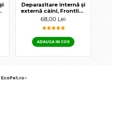
și
Deparazitare internă și
Deparazitare 
ne
externă câini, Frontline
externă câini
Spot On Dog 2-10kg 1
Spot On Dog
68,00 Lei
86,00 
pipeta + Cestal Dog 1
1 pipeta + C
tableta
tabl
ADAUGA IN COS
ADAUGA I
e
EcoPet.ro
⭐