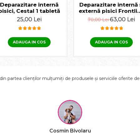
Deparazitare internă
Deparazitare internă 
pisici, Cestal 1 tabletă
externă pisici Frontli
Spot On 1 pipetă +
25,00 Lei
63,00 Lei
70,00 Lei
Cestal Cat 1 tabletă
ADAUGA IN COS
ADAUGA IN COS
in partea clienților mulțumiți de produsele și serviciile oferite d
Raluca Popescu