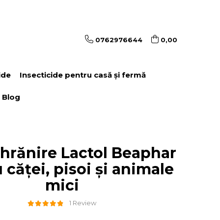
0762976644
0,00
ide
Insecticide pentru casă și fermă
Blog
 hrănire Lactol Beaphar
 căței, pisoi și animale
mici
1 Review