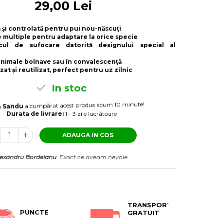
29,00 Lei
ă și controlată pentru pui nou-născuți
e multiple pentru adaptare la orice specie
cul de sufocare datorită designului special al
 animale bolnave sau în convalescență
izat și reutilizat, perfect pentru uz zilnic
In stoc
n Sandu
a cumpărat acest produs acum 10 minute!
Durata de livrare:
1 - 3 zile lucrătoare
ADAUGA IN COS
lexandru Bordeianu
: Exact ce aveam nevoie.
TRANSPORT
PUNCTE
GRATUIT