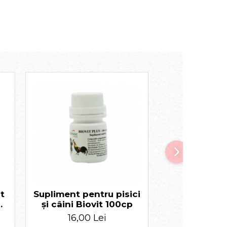
t
Supliment pentru pisici
Supliment
u
și câini Biovit 100cp
pentru pisic
120 
16,00 Lei
100,00