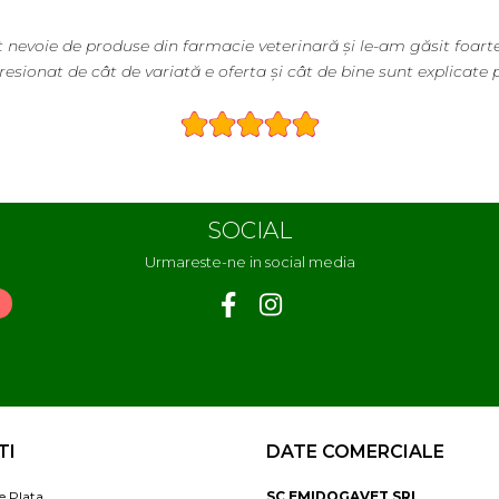
 mea de fiecare dată când am nevoie de hrană sau produse pentr
reu să găsești un magazin online cu o gamă atât de largă și sp
SOCIAL
Urmareste-ne in social media
TI
DATE COMERCIALE
e Plata
SC EMIDOGAVET SRL