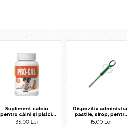
letare
alescență
escătorii
rolată de lapte sau formule speciale
e puțin pentru flux minim
iscul de sufocare crește
 să sugă
are
u supt natural
Supliment calciu
Dispozitiv administra
pentru câini și pisici,
pastile, sirop, pentr
Pro-Cal 60 tablete
câini și pisici
35,00 Lei
15,00 Lei