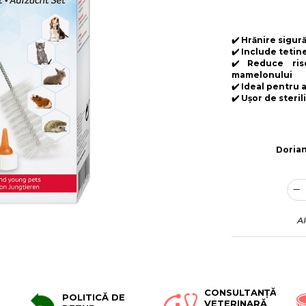
✔️ Hrănire sigur
✔️ Include tetin
✔️ Reduce ris
mamelonului
✔️ Ideal pentru
✔️ Ușor de steril
Doria
A
CONSULTANȚĂ
POLITICĂ DE
VETERINARĂ