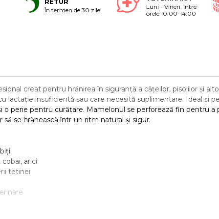
RETUR
Luni - Vineri, între
În termen de 30 zile!
orele 10:00-14:00
sional creat pentru hrănirea în siguranță a cățeilor, pisoiilor și alt
 lactație insuficientă sau care necesită suplimentare. Ideal și pe
i o perie pentru curățare. Mamelonul se perforează fin pentru a p
 să se hrănească într-un ritm natural și sigur.
biți
 cobai, arici
ii tetinei
terinare