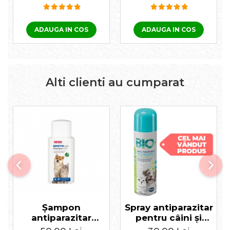
ADAUGA IN COS
ADAUGA IN COS
Alti clienti au cumparat
Șampon
Spray antiparazitar
antiparazitar
pentru câini și
extern pentru
pisici cu ulei de