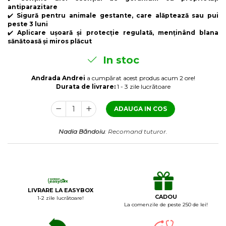
Laxative
antiparazitare
✔️
Sigură pentru animale gestante, care alăptează sau pui
Gel antiinflamator
peste 3 luni
✔️
Aplicare ușoară și protecție regulată, menținând blana
sănătoasă și miros plăcut
In stoc
Andrada Andrei
a cumpărat acest produs acum 2 ore!
Durata de livrare:
1 - 3 zile lucrătoare
ADAUGA IN COS
Nadia Băndoiu
: Recomand tuturor.
LIVRARE LA EASYBOX
CADOU
1-2 zile lucrătoare!
La comenzile de peste 250 de lei!