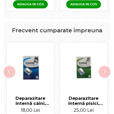
ADAUGA IN COS
ADAUGA IN COS
Frecvent cumparate impreuna
Deparazitare
Deparazitare
internă câini,
internă pisici,
Cestal Plus 1
Cestal 1 tabletă
18,00 Lei
25,00 Lei
tabletă