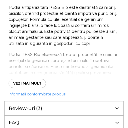
Pudra antiparazitară PESS Bio este destinată câinilor și
pisicilor, oferind protecție eficientă împotriva puricilor și
căpușelor. Formula cu ulei esențial de geranium
îngrijește blana, o face lucioasă și conferă un miros
plăcut animalului. Este potrivită pentru pui peste 3 luni,
animale gestante sau care alăptează, și poate fi
utilizată în siguranță în gospodării cu copii.
Pudra PESS Bio eliberează treptat proprietățile uleiului
esențial de geranium, protejând animalul împotriva
puricilor și căpușelor. Efectul antiseptic al geraniolului
contribuie la menținerea sănătății pielii și prevenirea
infestărilor. Aplicarea regulată asigură o protecție
VEZI MAI MULT
constantă și blană curată și strălucitoare.
✔️
Beneficii:
Informatii conformitate produs
Protejează împotriva paraziților externi, menține pielea
sănătoasă și blana lucioasă. Formula naturală cu ulei de
Review-uri
(3)
geranium oferă un miros plăcut și previne iritațiile pielii.
Aplicarea săptămânală susține protecția continuă și
curățarea blănii, fiind ușor de folosit și sigură pentru
FAQ
animalele sensibile.