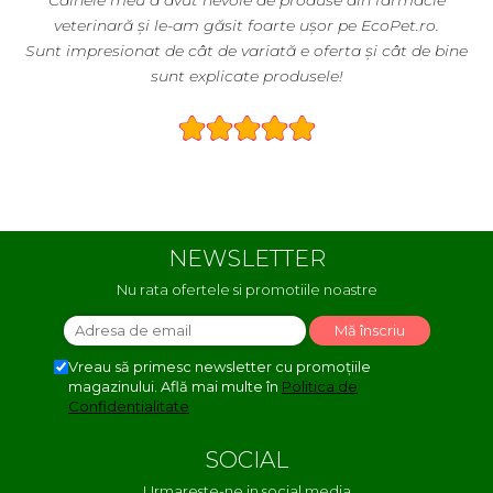
macie
EcoPet.ro este salvarea mea de fiecare dată când 
t.ro.
nevoie de hrană sau produse pentru păsările exotice 
 de bine
volieră.
E greu să găsești un magazin online cu o gamă atât
largă și specializată.
NEWSLETTER
Nu rata ofertele si promotiile noastre
Vreau să primesc newsletter cu promoțiile
magazinului. Află mai multe în
Politica de
Confidentialitate
SOCIAL
Urmareste-ne in social media