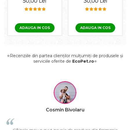
50,00 Lei
30,00 Lei
pisici și câini
geranium Pess 250
Beaphar
ml
Dimethicare 200
ml
ADAUGA IN COS
ADAUGA IN COS
⭐Recenziile din partea clienților mulțumiți de produsele și
serviciile oferite de
EcoPet.ro
⭐
Raluca Popescu