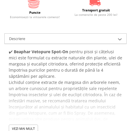
Transport gratuit
Puncte
La comenzile de peste 200 lei!
Economiseşti la viitoarele comenzi!
Descriere
✔️
Beaphar Vetopure Spot-On
pentru pisoi și cățeluși
mici este formulat cu extracte naturale din plante, ulei de
margosa și eucalipt citriodora, oferind protecție eficientă
împotriva puricilor pentru o durată de până la 4
săptămâni per aplicare.
Lichidul conține extracte de margosa din arborele neem,
un arbore cunoscut pentru proprietățile sale repelente
împotriva insectelor și ulei de euclipt citriodora. În caz de
infestări masive, se recomandă tratarea mediului
înconjurător al animalului și habitatul cu un insecticid
din gama Vetopure, cum ar fi Bio Spray. De asemenea,
puteți utiliza alte produse pentru animalul dvs. de
companie, cum ar fi zgarda Bio, Bio șampon sau Spumă
VEZI MAI MULT