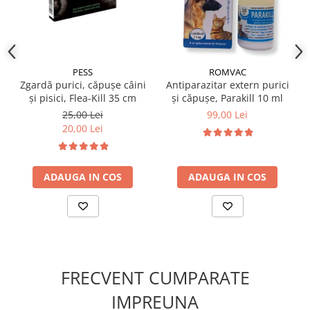
pentru uz extern. A nu se păstra la temperaturi peste
25°C. A nu se lăsa la îndemâna copiilor.
✔️
DIMENSIUNE:
cutie x 3 pipete.
PESS
ROMVAC
Zgardă purici, căpușe câini
Antiparazitar extern purici
și pisici, Flea-Kill 35 cm
și căpușe, Parakill 10 ml
25,00 Lei
99,00 Lei
20,00 Lei
ADAUGA IN COS
ADAUGA IN COS
FRECVENT CUMPARATE
IMPREUNA