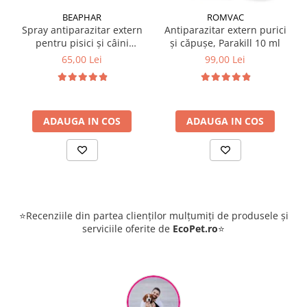
BEAPHAR
ROMVAC
Spray antiparazitar extern
Antiparazitar extern purici
pentru pisici și câini
și căpușe, Parakill 10 ml
Beaphar Dimethicare 250
65,00 Lei
99,00 Lei
ml
ADAUGA IN COS
ADAUGA IN COS
⭐Recenziile din partea clienților mulțumiți de produsele și
serviciile oferite de
EcoPet.ro
⭐