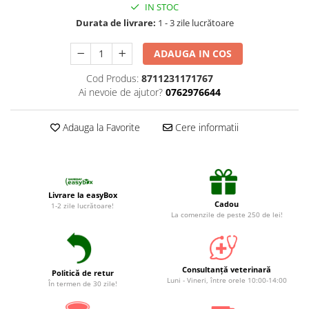
Suplimente și vitamine păsări și
IN STOC
găini
Durata de livrare:
1 - 3 zile lucrătoare
Antidiareice
ADAUGA IN COS
Laxative
Cod Produs:
8711231171767
Gel antiinflamator
Ai nevoie de ajutor?
0762976644
Adauga la Favorite
Cere informatii
Livrare la easyBox
Cadou
1-2 zile lucrătoare!
La comenzile de peste 250 de lei!
Consultanță veterinară
Politică de retur
Luni - Vineri, între orele 10:00-14:00
În termen de 30 zile!