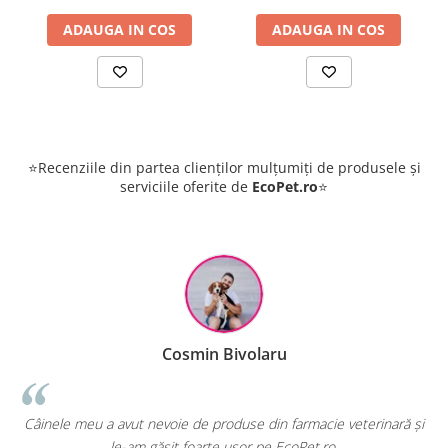
ADAUGA IN COS
ADAUGA IN COS
⭐Recenziile din partea clienților mulțumiți de produsele și
serviciile oferite de
EcoPet.ro
⭐
Cosmin Bivolaru
!
Câinele meu a avut nevoie de produse din farmacie veterinară și
le-am găsit foarte ușor pe EcoPet.ro.