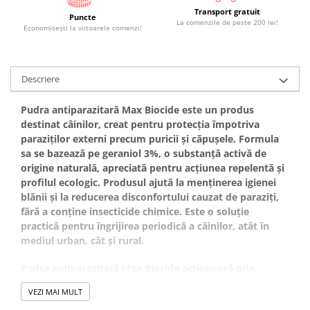
Transport gratuit
Puncte
La comenzile de peste 200 lei!
Economiseşti la viitoarele comenzi!
Descriere
Pudra antiparazitară Max Biocide este un produs
destinat câinilor, creat pentru protecția împotriva
paraziților externi precum puricii și căpușele. Formula
sa se bazează pe geraniol 3%, o substanță activă de
origine naturală, apreciată pentru acțiunea repelentă și
profilul ecologic. Produsul ajută la menținerea igienei
blănii și la reducerea disconfortului cauzat de paraziți,
fără a conține insecticide chimice. Este o soluție
practică pentru îngrijirea periodică a câinilor, atât în
mediul urban, cât și rural.
Pudra antiparazitară Max Biocide acționează prin
intermediul geraniolului, un compus natural cunoscut
VEZI MAI MULT
pentru capacitatea sa de a crea un mediu nefavorabil