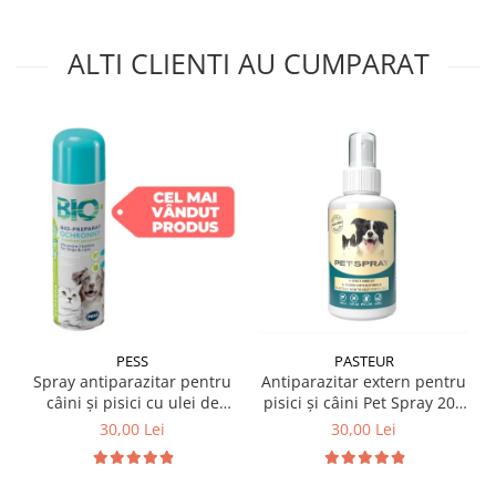
ALTI CLIENTI AU CUMPARAT
PESS
PASTEUR
Spray antiparazitar pentru
Antiparazitar extern pentru
câini și pisici cu ulei de
pisici și câini Pet Spray 200
geranium Pess 250 ml
ml
30,00 Lei
30,00 Lei