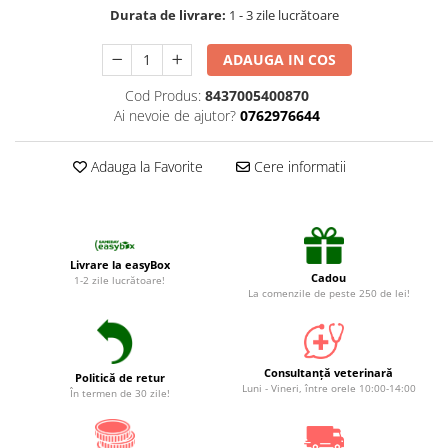
Suplimente și vitamine păsări și
Durata de livrare:
1 - 3 zile lucrătoare
găini
Antidiareice
ADAUGA IN COS
Laxative
Cod Produs:
8437005400870
Gel antiinflamator
Ai nevoie de ajutor?
0762976644
Adauga la Favorite
Cere informatii
Livrare la easyBox
Cadou
1-2 zile lucrătoare!
La comenzile de peste 250 de lei!
Consultanță veterinară
Politică de retur
Luni - Vineri, între orele 10:00-14:00
În termen de 30 zile!