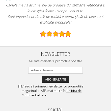
u a avut nevoie de produse din farmacie veterinară și
EcoPet.ro este
le-am găsit foarte ușor pe EcoPet.ro.
hrană sau 
sionat de cât de variată e oferta și cât de bine sunt
E greu să găse
explicate produsele!
NEWSLETTER
Nu rata ofertele si promotiile noastre
Vreau să primesc newsletter cu promoțiile
magazinului. Află mai multe în
Politica de
Confidentialitate
SOCIAL