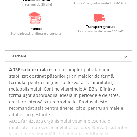
Luni - Vineri, între orele 10:00-14:00
În termen de 30 zile!
Transport gratuit
Puncte
La comenzile de peste 200 lei!
Economiseşti la viitoarele comenzi!
Descriere
AD3E soluție orală
este un complex polivitaminic
stabilizat destinat păsărilor și animalelor de fermă,
formulat pentru susținerea dezvoltării, imunității și
metabolismului. Conține vitaminele A, D3 și E într-o
formă ușor absorbabilă, ideală în perioadele de stres,
creștere intensă sau reproducție. Produsul este
recomandat atât pentru tineret, cât și pentru animalele
adulte sau gestante.
AD3E furnizează organismului vitamine esențiale
implicate în procesele metabolice, dezvoltarea țesuturilor
și susținerea imunității. Vitamina A contribuie la