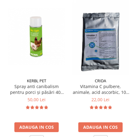
KERBL PET
CRIDA
Spray anti canibalism
Vitamina C pulbere,
pentru porci și păsări 400
animale, acid ascorbic, 100
ml
gr
50,00 Lei
22,00 Lei
ADAUGA IN COS
ADAUGA IN COS