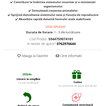
Suplimente și vitamine păsări și
✔️
Contribuie la întărirea sistemului imunitar și a rezistenței
găini
organismului
✔️
Stimulează creșterea animalelor
Antidiareice
✔️
Sprijină dezvoltarea sistemului osos și funcția de reproducere
✔️
Absorbție rapidă datorită formulei orale stabilizate
Laxative
STOC EPUIZAT
Gel antiinflamator
Durata de livrare:
1 - 3 zile lucrătoare
Cod Produs:
5944759074101
Ai nevoie de ajutor?
0762976644
Adauga la Favorite
Cere informatii
Livrare la easyBox
Cadou
1-2 zile lucrătoare!
La comenzile de peste 250 de lei!
Consultanță veterinară
Politică de retur