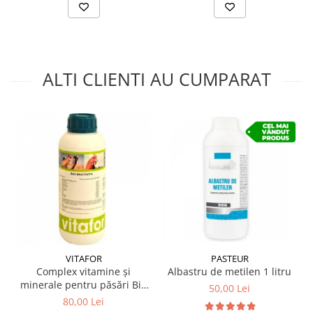
ALTI CLIENTI AU CUMPARAT
PASTEUR
VITAFOR
Albastru de metilen 1 litru
Complex vitamine și
minerale pentru păsări Bio
50,00 Lei
Multivita, 1 Litru
80,00 Lei