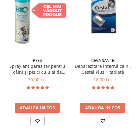
PESS
CEVA SANTE
Spray antiparazitar pentru
Deparazitare internă câini,
câini și pisici cu ulei de
Cestal Plus 1 tabletă
geranium Pess 250 ml
30,00 Lei
18,00 Lei
ADAUGA IN COS
ADAUGA IN COS