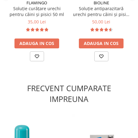
FLAMINGO
BIOLINE
Formulă non-toxic, sigură pentru urechile câinilor și
Soluție curățare urechi
Soluție antiparazitară
pisicilor. Prezentare: flacon de 200ml.
pentru câini și pisici 50 ml
urechi pentru câini și pisici
Bioline 30 ml
35,00 Lei
50,00 Lei
ADAUGA IN COS
ADAUGA IN COS
FRECVENT CUMPARATE
IMPREUNA