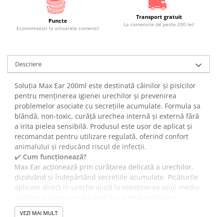
Transport gratuit
Puncte
La comenzile de peste 200 lei!
Economiseşti la viitoarele comenzi!
Descriere
Soluția Max Ear 200ml este destinată câinilor și pisicilor
pentru menținerea igienei urechilor și prevenirea
problemelor asociate cu secrețiile acumulate. Formula sa
blândă, non-toxic, curăță urechea internă și externă fără
a irita pielea sensibilă. Produsul este ușor de aplicat și
recomandat pentru utilizare regulată, oferind confort
animalului și reducând riscul de infecții.
✔️
Cum funcționează?
Max Ear acționează prin curățarea delicată a urechilor,
dizolvând și îndepărtând secrețiile acumulate. Picăturile
aplicate direct în ureche ajută la menținerea unui mediu
sănătos și igienic, reducând riscul de dezvoltare a
bacteriilor sau ciupercilor.
VEZI MAI MULT