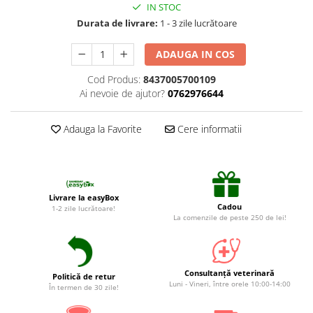
Suplimente și vitamine păsări și
IN STOC
găini
Durata de livrare:
1 - 3 zile lucrătoare
Antidiareice
ADAUGA IN COS
Laxative
Cod Produs:
8437005700109
Gel antiinflamator
Ai nevoie de ajutor?
0762976644
Adauga la Favorite
Cere informatii
Livrare la easyBox
Cadou
1-2 zile lucrătoare!
La comenzile de peste 250 de lei!
Consultanță veterinară
Politică de retur
Luni - Vineri, între orele 10:00-14:00
În termen de 30 zile!