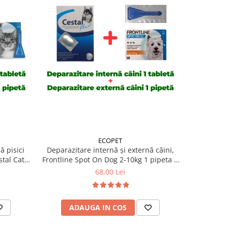
ECOPET
ă pisici
Deparazitare internă și externă câini,
Deparazit
tal Cat 1
Frontline Spot On Dog 2-10kg 1 pipeta +
Frontline 
Cestal Dog 1 tableta
+
68,00 Lei
ADAUGA IN COS
AD