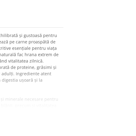
hilibrată și gustoasă pentru
bazează pe carne proaspătă de
ritive esențiale pentru viața
naturală fac hrana extrem de
nd vitalitatea zilnică.
rată de proteine, grăsimi și
 adulți. Ingrediente atent
 digestia ușoară și la
 și minerale necesare pentru
 blănii, precum și vitalitatea
e proaspătă crește
âinii adulți sănătoși cu