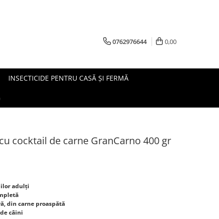
0762976644
0,00
INSECTICIDE PENTRU CASĂ ȘI FERMĂ
G
cu cocktail de carne GranCarno 400 gr
ilor adulți
ompletă
ră, din carne proaspătă
 de câini