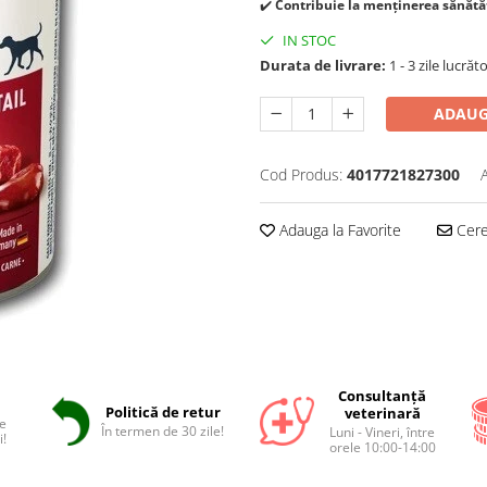
✔️
Contribuie la menținerea sănătăț
IN STOC
Durata de livrare:
1 - 3 zile lucrăt
ADAUG
Cod Produs:
4017721827300
Adauga la Favorite
Cere 
Consultanță
Politică de retur
veterinară
e
În termen de 30 zile!
Luni - Vineri, între
i!
orele 10:00-14:00