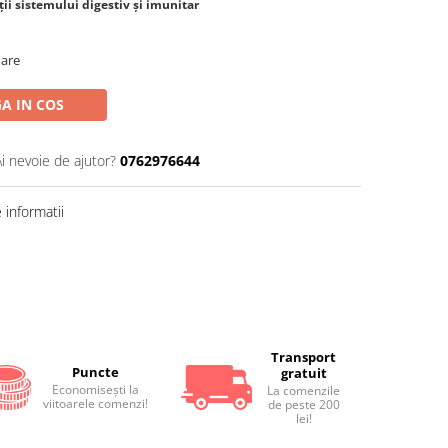
ii sistemului digestiv și imunitar
oare
A IN COS
Ai nevoie de ajutor?
0762976644
informatii
Transport
Puncte
gratuit
Economiseşti la
La comenzile
viitoarele comenzi!
de peste 200
lei!