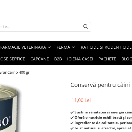
FARMACIE VETERINARĂ
FERMĂ
RATICIDE ȘI RODENTICIDE
FOSE SEPTICE
CAPCANE
B2B
IGIENA CASEI
PACHETE
BLO
 GranCarno 400 gr
Conservă pentru câini 
11,00 Lei
✔️
Susține sănătatea și energia câin
✔️
Oferă o nutriție echilibrată și c
✔️
Ingrediente de calitate superioa
✔️
Gust natural și atractiv, apreciat