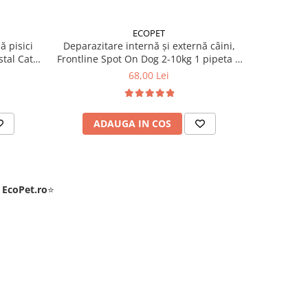
ECOPET
ă pisici
Deparazitare internă și externă câini,
Deparazit
tal Cat 1
Frontline Spot On Dog 2-10kg 1 pipeta +
Frontline 
Cestal Dog 1 tableta
+
68,00 Lei
ADAUGA IN COS
AD
e
EcoPet.ro
⭐