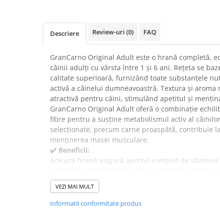
Suplimente și vitamine păsări și
găini
Antidiareice
Review-uri
(0)
FAQ
Descriere
Laxative
Gel antiinflamator
GranCarno Original Adult este o hrană completă, ec
câinii adulți cu vârsta între 1 și 6 ani. Rețeta se 
calitate superioară, furnizând toate substanțele nut
activă a câinelui dumneavoastră. Textura și aroma 
atractivă pentru câini, stimulând apetitul și menținâ
GranCarno Original Adult oferă o combinație echilib
fibre pentru a susține metabolismul activ al câinilor
selecționate, precum carne proaspătă, contribuie la
menținerea masei musculare.
✔️ Beneficii:
Această hrană asigură aportul complet de vitamine
susținerea sistemului imunitar, sănătatea pielii și a
generală a câinilor adulți. Gustul autentic din carn
VEZI MAI MULT
acceptabilitatea chiar și la câinii pretențioși.
✔️ În ce situații este recomandat?
Informatii conformitate produs
GranCarno Original Adult este recomandată pentru c