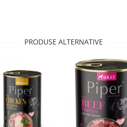
de 6-8 saptamani pana la 12
adult.
e la caldura soarelui.
PRODUSE ALTERNATIVE
der timp de 2-3 zile.