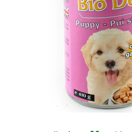
Articulații
Perii și piepteni câini
Clești pentru unghii pisici
Pisici
Clești unghii
Perii și piepteni pisici
Suplimente și vitamine pisici
Șampoane câini
Șampoane pisici
Antiparazitare interne pisici
Pampers câini
Șervețele umede pisici
Deparazitare Externa Pisici
Șervețele umede câini
Accesorii pisici
Dermatologice pisici
Accesorii câini
Casete, tăvi și litiere pisici
Antiseptice
Zgărzi, lese, hamuri câini
Castroane și boluri pisici
Igiena ochilor
Jucării câini
Ansambluri pisici
ORL pisici
Cuști transport câini
Jucării pisici
Igienă orală pisici
Castroane câini
Zgărzi și hamuri pisici
Afecțiuni digestive pisici
Botnițe câini
Educare pisici
Afecțiuni hepatice pisici
Educare câini
Promoții pisici
Afecțiuni renale/urinare pisici
Diverse
Afecțiuni sistem nervos pisici
Promoții câini
Articulații
Păsări
Distribuie
pe
Antiparazitare păsări
Facebook