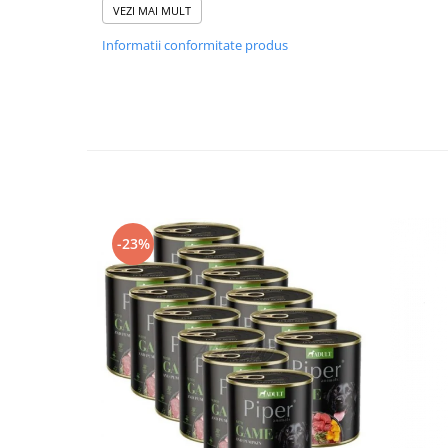
Se recomanda hranirea catelusilor incepand cu varsta 
VEZI MAI MULT
luni.
Informatii conformitate produs
Dupa aceasta perioada se face tranzitia catre hrana de 
Hrana completa nu este destinata consumului uman!
Recomandari:
A se pastra intr-un loc racoros si uscat si a nu se expun
Dupa ce a fost deschis, produsul se poate pastra in frigi
-23%