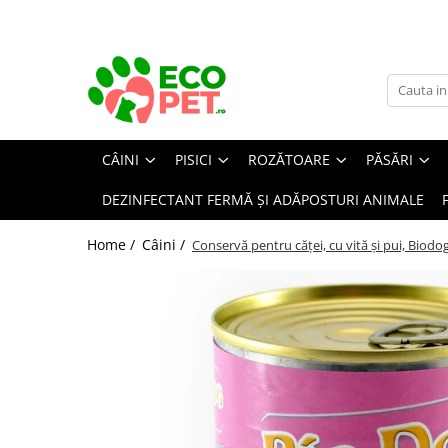
Câini
Pisici
Rozătoare
Păsări
Farmacie veterinară
Fermă
Hrană uscată câini
Hrană uscată pisici
Hrană rozătoare
Colivii păsări
Farmacie Veterinara Caini
Igiena mulsului
Hrana Uscata Caine Junior
Hrana Uscata Pisici Adulte
Hrană chinchilla
Accesorii colivii
Suplimente și vitamine câini
Cheag
CÂINI
PISICI
ROZĂTOARE
PĂSĂRI
Hrana Uscata Caine Adult
Pisici junior
Hrană hamsteri
Antiparazitare interne câini
Hrană nimfe
Instrumentar
Hrană umedă câini
Pisici sterilizate
Hrană iepuri
Antiparazitare externe câini
DEZINFECTANT FERMĂ ȘI ADĂPOSTURI ANIMALE
Hrană canari
Adăpătoare și hrănitoare
Hrană umedă pisici
Hrană porcușori de Guineea
Dermatologice câini
Conserve câini
Hrană peruși
Accesorii
Suplimente și vitamine rozătoare
Antiseptice
Home /
Câini /
Conservă pentru căței, cu vită și pui, Biodo
Plicuri câini
Pisici adulte
Hrană păsări exotice
Concentrate
Igiena ochilor
Dietete veterinare câini
Pisici junior
Cuști și cutii de transport
rozătoare
Hrană papagali mari
Suplimente
ORL câini
Pisici sterilizate
Hrană umedă
Igiena orală câini
Accesorii cuști rozătoare
Suplimente păsări
Diete veterinare pisici
Hrană uscată
Afecțiuni digestive câini
Așternut igienic rozătoare
Recompense câini
Hrană uscată
Afecțiuni hepatice câini
Recompense pisici
Jucării rozătoare
Igienă câini
Afecțiuni renale/urinare câini
Îngrjire pisici
Covorase Absorbante Caini si
Afecțiuni sistem nervos câini
Pampers
Asternut Igienic Pisici