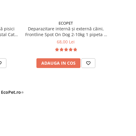
ECOPET
ă pisici
Deparazitare internă și externă câini,
Deparazit
tal Cat 1
Frontline Spot On Dog 2-10kg 1 pipeta +
Frontline 
Cestal Dog 1 tableta
+
68,00 Lei
ADAUGA IN COS
AD
e
EcoPet.ro
⭐