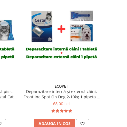
ECOPET
ă pisici
Deparazitare internă și externă câini,
Deparazit
tal Cat 1
Frontline Spot On Dog 2-10kg 1 pipeta +
Frontline 
Cestal Dog 1 tableta
+
68,00 Lei
ADAUGA IN COS
AD