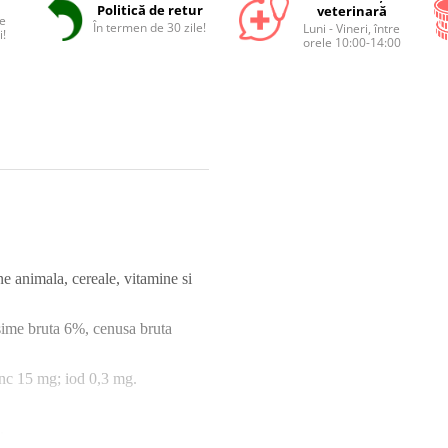
Politică de retur
veterinară
e
În termen de 30 zile!
Luni - Vineri, între
i!
orele 10:00-14:00
e animala, cereale, vitamine si
sime bruta 6%, cenusa bruta
inc 15 mg; iod 0,3 mg.
.