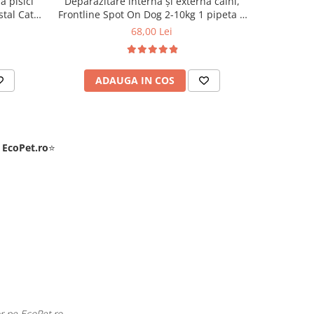
ă pisici
Deparazitare internă și externă câini,
Deparazit
tal Cat 1
Frontline Spot On Dog 2-10kg 1 pipeta +
Frontline 
Cestal Dog 1 tableta
+
68,00 Lei
ADAUGA IN COS
AD
e
EcoPet.ro
⭐
tru păsările exotice din volieră.