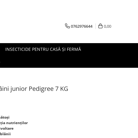
0762976644
0,00
INSECTICIDE PENTRU CASĂ ȘI FERMĂ
G
ini junior Pedigree 7 KG
nătoși
ția nutrienților
zvoltare
blănii