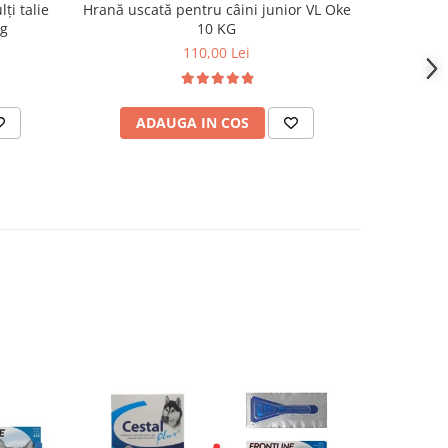
ți talie
Hrană uscată pentru câini junior VL Oke
Hrană usca
kg
10 KG
110,00 Lei
ADAUGA IN COS
AD