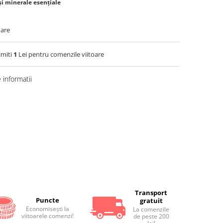
și minerale esențiale
oare
imiti
1
Lei pentru comenzile viitoare
informatii
Distribuie
pe
Facebook
Transport
Puncte
gratuit
Economiseşti la
La comenzile
viitoarele comenzi!
de peste 200