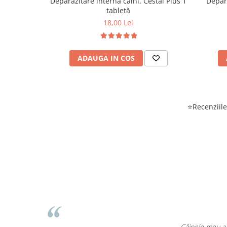
Deparazitare internă câini, Cestal Plus 1
Depara
tabletă
18,00 Lei
ADAUGA IN COS
⭐Recenziile 
EcoPet.ro es