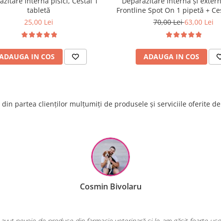
zitare internă pisici, Cestal 1
Deparazitare internă și extern
tabletă
Frontline Spot On 1 pipetă + Ces
tabletă
25,00 Lei
70,00 Lei
63,00 Lei
ADAUGA IN COS
ADAUGA IN COS
din partea clienților mulțumiți de produsele și serviciile oferite d
Raluca Popescu
te salvarea mea de fiecare dată când am nevoie de hrană sau produse pen