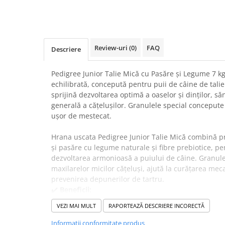
Suplimente și vitamine păsări și
găini
Antidiareice
Laxative
Review-uri
(0)
FAQ
Descriere
Gel antiinflamator
Pedigree Junior Talie Mică cu Pasăre și Legume 7 k
echilibrată, concepută pentru puii de câine de talie
sprijină dezvoltarea optimă a oaselor și dinților, săn
generală a cățelușilor. Granulele special concepute 
ușor de mestecat.
Hrana uscata Pedigree Junior Talie Mică combină pr
și pasăre cu legume naturale și fibre prebiotice, pen
dezvoltarea armonioasă a puiului de câine. Granule
maxilarelor micilor cățeluși, ajută la curățarea mecan
prevenirea depunerilor de tartru.
✔️
Beneficii:
Produsul contribuie la dezvoltarea sănătoasă a sist
VEZI MAI MULT
RAPORTEAZĂ DESCRIERE INCORECTĂ
optim de calciu și fosfor. Fibrele și pasărea ușor dig
vitaminele și mineralele esențiale, inclusiv vitamina 
Informatii conformitate produs