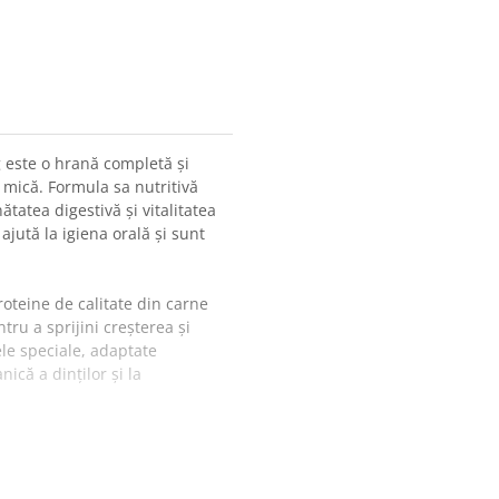
g este o hrană completă și
 mică. Formula sa nutritivă
ătatea digestivă și vitalitatea
ajută la igiena orală și sunt
oteine de calitate din carne
tru a sprijini creșterea și
le speciale, adaptate
ică a dinților și la
emului osos prin aportul
erabilă susțin digestia, iar
E și biotina, ajută la