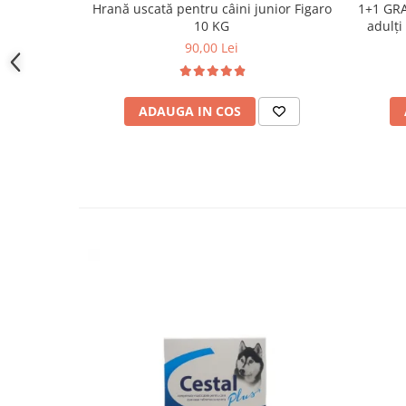
Calciu 1.4%, Fosfor 0.91%
Hrană uscată pentru câini junior Figaro
1+1 GRA
10 KG
adulți
90,00 Lei
ADAUGA IN COS