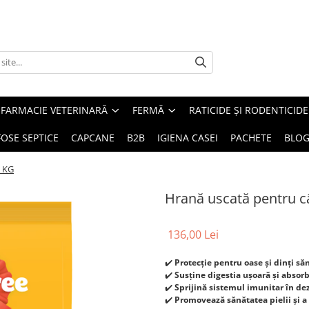
FARMACIE VETERINARĂ
FERMĂ
RATICIDE ȘI RODENTICIDE
FOSE SEPTICE
CAPCANE
B2B
IGIENA CASEI
PACHETE
BLO
7 KG
Hrană uscată pentru câ
136,00 Lei
✔️
Protecție pentru oase și dinți să
✔️
Susține digestia ușoară și absorb
✔️
Sprijină sistemul imunitar în de
✔️
Promovează sănătatea pielii și a 