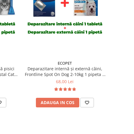
ECOPET
ă pisici
Deparazitare internă și externă câini,
Deparazit
tal Cat 1
Frontline Spot On Dog 2-10kg 1 pipeta +
Frontline 
Cestal Dog 1 tableta
+
68,00 Lei
ADAUGA IN COS
AD