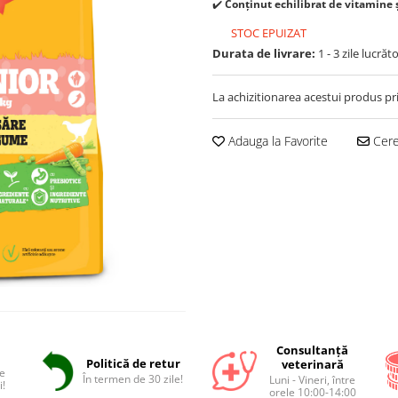
✔️
Conținut echilibrat de vitamine 
STOC EPUIZAT
Durata de livrare:
1 - 3 zile lucrăt
La achizitionarea acestui produs pr
Adauga la Favorite
Cere 
Consultanță
Politică de retur
veterinară
e
În termen de 30 zile!
Luni - Vineri, între
i!
orele 10:00-14:00