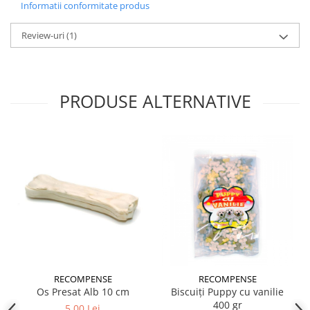
Asigurați întotdeauna apă proaspătă lângă recompensă.
Informatii conformitate produs
✔️ Compoziție
Review-uri
(1)
📋 Conținut ridicat de calciu, ingrediente de origine
naturală, cu absorbție totală și digestibilitate ușoară.
Fără adaos de grăsimi sau zaharuri.
PRODUSE ALTERNATIVE
RECOMPENSE
RECOMPENSE
Os Presat Alb 10 cm
Biscuiți Puppy cu vanilie
400 gr
5,00 Lei