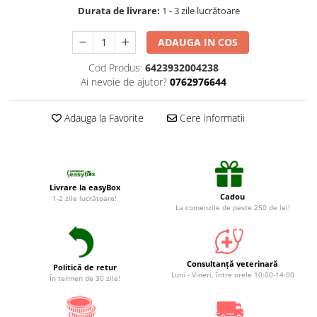
Suplimente și vitamine păsări și
Durata de livrare:
1 - 3 zile lucrătoare
găini
Antidiareice
ADAUGA IN COS
Laxative
Cod Produs:
6423932004238
Gel antiinflamator
Ai nevoie de ajutor?
0762976644
Adauga la Favorite
Cere informatii
Livrare la easyBox
Cadou
1-2 zile lucrătoare!
La comenzile de peste 250 de lei!
Consultanță veterinară
Politică de retur
Luni - Vineri, între orele 10:00-14:00
În termen de 30 zile!