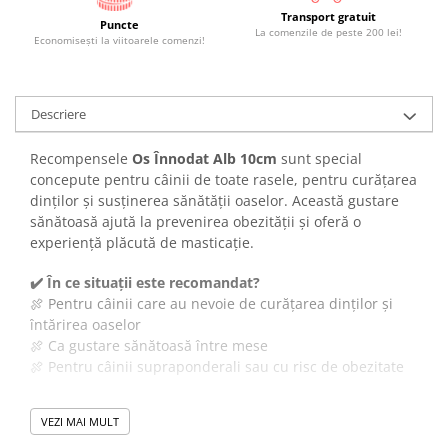
Transport gratuit
Puncte
La comenzile de peste 200 lei!
Economiseşti la viitoarele comenzi!
Descriere
Recompensele
Os Înnodat Alb 10cm
sunt special
concepute pentru câinii de toate rasele, pentru curățarea
dinților și susținerea sănătății oaselor. Această gustare
sănătoasă ajută la prevenirea obezității și oferă o
experiență plăcută de masticație.
✔️ În ce situații este recomandat?
🍖 Pentru câinii care au nevoie de curățarea dinților și
întărirea oaselor
🍖 Ca gustare sănătoasă între mese
🍖 Pentru câinii supraponderali sau cu risc de obezitate
✔️ Mod de administrare
VEZI MAI MULT
🍽️ Oferiți câinelui un os pe zi, sub supraveghere.