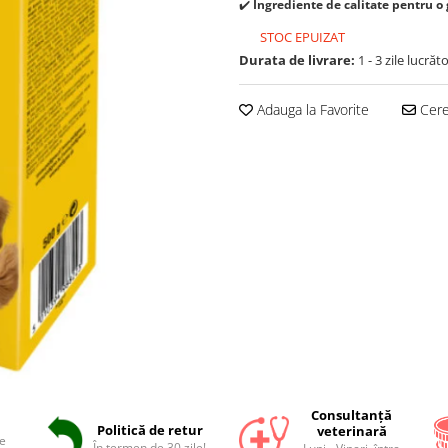
✔️
Ingrediente de calitate pentru o 
STOC EPUIZAT
Durata de livrare:
1 - 3 zile lucrăt
Adauga la Favorite
Cere 
Consultanță
Politică de retur
veterinară
e
În termen de 30 zile!