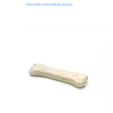
Sunt potrivite pentru toate talile de câini datorit
Informatii conformitate produs
variate.
Sprijină învățarea prin recompensare pozitivă.
Ingrediente atent selectate pentru siguranță și e
Recompensele Biscrok sunt ideale pentru momente
zilnice sau pur și simplu pentru a oferi câinelui tău
pentru câinii de toate talilele, de la talie mică la mare
cantitățile recomandate, fără a înlocui hrana princi
✔️
Mod de administrare:
Câini de talie mică (ex: Dachshund) – maxim 1 bi
Câini de talie medie (ex: Cocker Spaniel) – maxim 
Câini de talie mare (ex: Labrador) – maxim 4 biscu
Asigură acces la apă proaspătă în permanență și 
supliment, nu ca hrană principală.
✔️
Compoziție:
Cereale, carne și derivate de origine animală (1% pui
biscuitele maro, 1% miel – biscuitele roșu), uleiuri 
vegetală, minerale, semințe, diverse zaharuri, ierbu