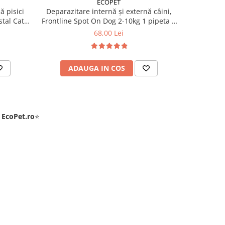
ECOPET
ă pisici
Deparazitare internă și externă câini,
Deparazit
tal Cat 1
Frontline Spot On Dog 2-10kg 1 pipeta +
Frontline 
Cestal Dog 1 tableta
+
68,00 Lei
ADAUGA IN COS
AD
e
EcoPet.ro
⭐
 Popescu