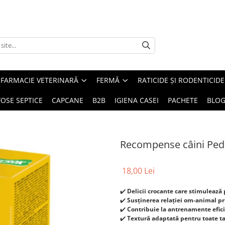
FARMACIE VETERINARĂ
FERMĂ
RATICIDE ȘI RODENTICIDE
FOSE SEPTICE
CAPCANE
B2B
IGIENA CASEI
PACHETE
BLO
Recompense câini Pedi
18,00 Lei
✔️
Delicii crocante care stimulează 
✔️
Susținerea relației om-animal p
✔️
Contribuie la antrenamente efici
✔️
Textură adaptată pentru toate tal