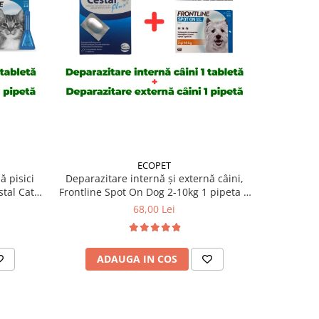
ECOPET
ă pisici
Deparazitare internă și externă câini,
Deparazit
tal Cat 1
Frontline Spot On Dog 2-10kg 1 pipeta +
Frontline 
Cestal Dog 1 tableta
+
68,00 Lei
ADAUGA IN COS
AD