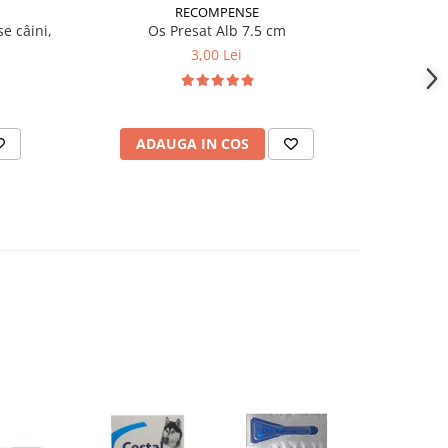
RECOMPENSE
e câini,
Os Presat Alb 7.5 cm
Os P
3,00 Lei
ADAUGA IN COS
AD