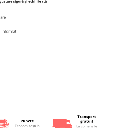
gustare sigură și echilibrată
oare
informatii
Distribuie
pe
Facebook
Transport
Puncte
gratuit
Economiseşti la
La comenzile