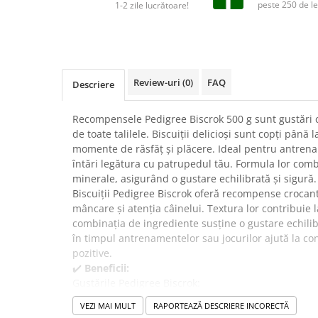
Suplimente și vitamine păsări și
peste 250 de le
1-2 zile lucrătoare!
găini
Antidiareice
Laxative
Gel antiinflamator
Review-uri
(0)
FAQ
Descriere
Recompensele Pedigree Biscrok 500 g sunt gustări c
de toate talilele. Biscuiții delicioși sunt copți până 
momente de răsfăț și plăcere. Ideal pentru antrena
întări legătura cu patrupedul tău. Formula lor comb
minerale, asigurând o gustare echilibrată și sigură.
Biscuiții Pedigree Biscrok oferă recompense crocan
mâncare și atenția câinelui. Textura lor contribuie 
combinația de ingrediente susține o gustare echilibr
în timpul antrenamentelor sau jocurilor ajută la 
pozitive.
✔️
Beneficii:
Gustările Pedigree Biscrok:
Oferă recompense crocante și atractive pentru c
VEZI MAI MULT
RAPORTEAZĂ DESCRIERE INCORECTĂ
Contribuie la întărirea relației dintre stăpân și a