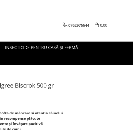
0762976644
0,00
INSECTICIDE PENTRU CASĂ ȘI FERMĂ
G
gree Biscrok 500 gr
pofta de mâncare și atenția câinelui
rin recompense plăcute
ente și învățare pozitivă
ile de câini