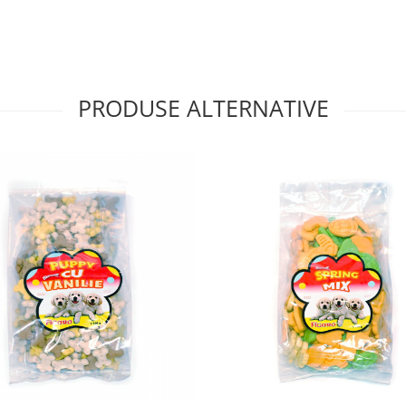
ă texturii și dimensiunilor
chilibru nutrițional.
 de joacă, antrenamente
PRODUSE ALTERNATIVE
 un răsfăț. Sunt potrivite
, și pot fi oferite zilnic în
pală.
scuit pe zi
2 biscuiți pe zi
iți pe zi
folosește biscuiții ca
 – biscuitele alb, 1% vită –
și grăsimi, derivate de origine
ri.