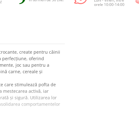
Luni - Vineri, între
i!
orele 10:00-14:00
rocante, create pentru câinii
la perfecțiune, oferind
mente, joc sau pentru a
ină carne, cereale și
te care stimulează pofta de
la mestecarea activă, iar
ată și sigură. Utilizarea lor
consolidarea comportamentelor
âinele tău.
nimal.