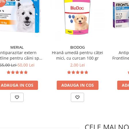
3%
MERIAL
BIODOG
ntiparazitar extern
Hrană umedă pentru căței
Antip
tline pentru câini spot
mici, cu curcan 100 gr
Frontlin
n 2-10 KG, 1 pipetă
on 20
65,00 Lei
50,00 Lei
2,00 Lei
ADAUGA IN COS
ADAUGA IN COS
AD
CELE MAI NO