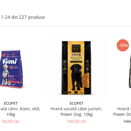
1-
24
din
227
produse
-15%
ECOPET
ECOPET
tă câini, Kiani, vită,
Hrană uscată căței juniori,
Hrană u
10kg
Power Dog, 10kg
Power Do
50,00 Lei
100,00 Lei
100