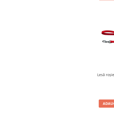
Lesă roși
ADAUG