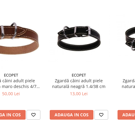
ECOPET
ECOPET
 câini adult piele
Zgardă câini adult piele
Zgardă
ă maro deschis 4/70
naturală neagră 1.4/38 cm
natura
cm
50,00 Lei
13,00 Lei
A IN COS
ADAUGA IN COS
ADAU