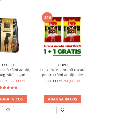
-32%
-21%
ECOPET
ECOPET
NUT
cată câini adulți,
1+1 GRATIS - hrană uscată
2+1 GRATIS -
og, vită, legume,
pentru câini adulți talie
pentru câini 
10kg
mică Hit Mini Adult 10 kg
7,
00 Lei
85,00 Lei
380,00 Lei
260,00 Lei
300,00 Le
AUGA IN COS
ADAUGA IN COS
ADAUGA