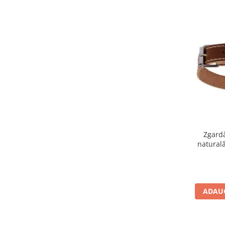
Zgardă
natural
ADAUG