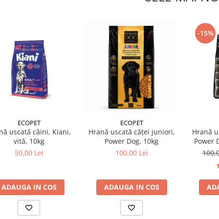
-15%
ECOPET
ECOPET
Hrană uscată căței juniori,
ă uscată câini, Kiani,
Hrană us
Power Dog, 10kg
vită, 10kg
Power D
100,00 Lei
50,00 Lei
100,
ADAUGA IN COS
ADAUGA IN COS
AD