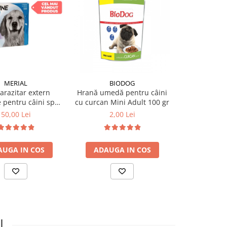
MERIAL
BIODOG
BI
arazitar extern
Hrană umedă pentru câini
Hrană umedă
e pentru câini spot
cu curcan Mini Adult 100 gr
cu pui și vit
-40 KG, 1 pipetă
50,00 Lei
2,00 Lei
2,0
AUGA IN COS
ADAUGA IN COS
ADAUGA
I