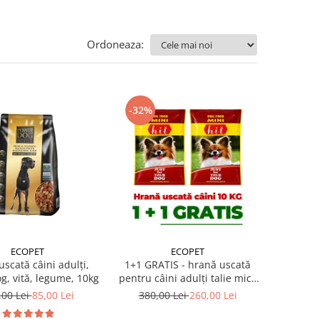
Ordoneaza:
-32%
ECOPET
ECOPET
scată câini adulți,
1+1 GRATIS - hrană uscată
g, vită, legume, 10kg
pentru câini adulți talie mică
Hit Mini Adult 10 kg
,00 Lei
85,00 Lei
380,00 Lei
260,00 Lei