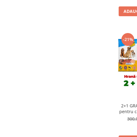
ADAUG
-21%
2+1 GRA
pentru c
300,