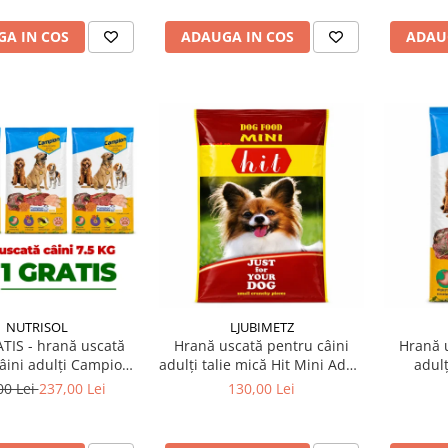
A IN COS
ADAUGA IN COS
ADAU
NUTRISOL
LJUBIMETZ
TIS - hrană uscată
Hrană uscată pentru câini
Hrană u
âini adulți Campion
adulți talie mică Hit Mini Adult
adul
7,5 kg
10 kg
00 Lei
237,00 Lei
130,00 Lei