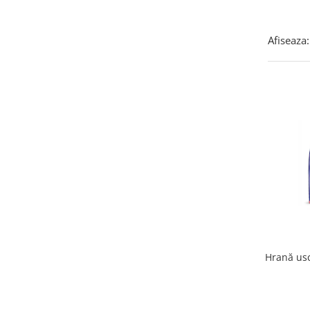
Afiseaza:
Hrană usca