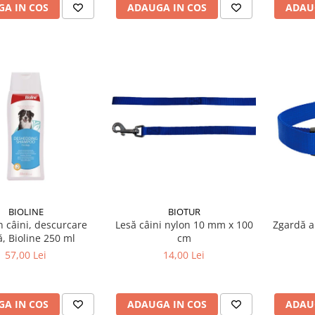
A IN COS
ADAUGA IN COS
ADAU
BIOLINE
BIOTUR
 câini, descurcare
Lesă câini nylon 10 mm x 100
Zgardă a
, Bioline 250 ml
cm
57,00 Lei
14,00 Lei
A IN COS
ADAUGA IN COS
ADAU