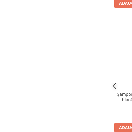
ADAUG
Șampon
blană
ADAUG