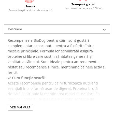
Transport gratuit
Puncte
La comenzile de peste 200 lei!
Economiseşti la viitoarele comenzi!
Descriere
Recompensele BioDog pentru câini sunt gustări
complementare concepute pentru a fi oferite între
mesele principale. Formula lor echilibrată asigură
proteine și fibre care susțin sănătatea generală și
vitalitatea câinelui. Sunt ideale pentru antrenamente,
răsfăț sau recompense zilnice, menținând câinele activ și
fericit.
✔️
Cum funcționează?
Aceste recompense pentru câini furnizează nutrienți
esențiali într-o formă ușor de digerat. Proteina brută
ridicată contribuie la menținerea masei musculare, în
timp ce fibrele ajută digestia și mențin senzația de
sațietate între mesele principale. Grăsimile scăzute
VEZI MAI MULT
permit administrarea frecventă fără riscul de