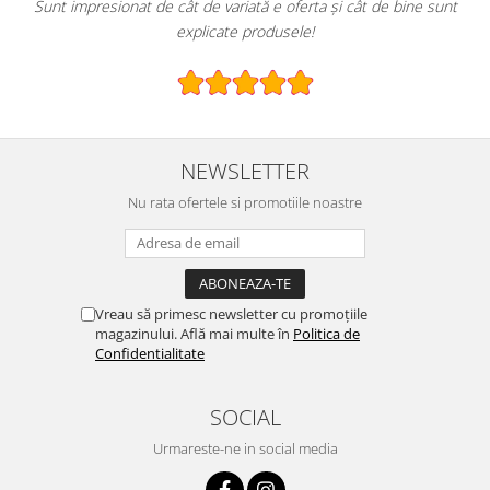
Sunt impresionat de cât de variată e oferta și cât de bine sunt
E gr
explicate produsele!
NEWSLETTER
Nu rata ofertele si promotiile noastre
Vreau să primesc newsletter cu promoțiile
magazinului. Află mai multe în
Politica de
Confidentialitate
SOCIAL
Urmareste-ne in social media