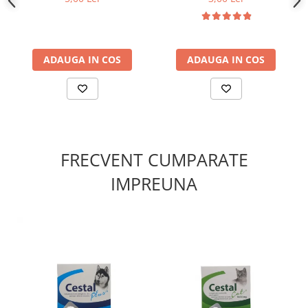
2%, fibre brute 1%, cenușă brută 4%, umiditate 30%.
Produsul nu este destinat consumului uman și trebuie
păstrat într-un loc uscat și răcoros.
ADAUGA IN COS
ADAUGA IN COS
FRECVENT CUMPARATE
IMPREUNA