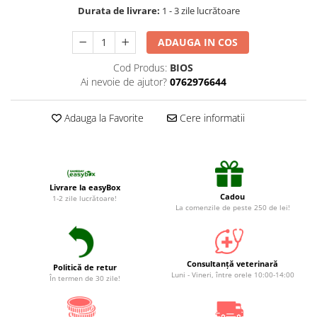
Suplimente și vitamine păsări și
Durata de livrare:
1 - 3 zile lucrătoare
găini
Antidiareice
ADAUGA IN COS
Laxative
Cod Produs:
BIOS
Gel antiinflamator
Ai nevoie de ajutor?
0762976644
Adauga la Favorite
Cere informatii
Livrare la easyBox
Cadou
1-2 zile lucrătoare!
La comenzile de peste 250 de lei!
Consultanță veterinară
Politică de retur
Luni - Vineri, între orele 10:00-14:00
În termen de 30 zile!