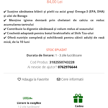
84,00 Lei
Suplimente și vitamine păsări și
găini
✔️ Susține sănătatea blănii și pielii cu acizi grași Omega-3 (EPA, DHA)
Antidiareice
și ulei de Borago
Laxative
✔️ Menține igiena dentară prin chelatori de calciu ce reduc
acumularea tartrului
Gel antiinflamator
✔️ Contribuie la digestie sănătoasă și volum redus al scaunului
✔️ Crochetă adaptată pentru botul brahicefalic al Shih Tzu-ului
✔️ Oferă nutriție completă și echilibrată pentru câinii adulți de rasă
mică, de la 10 luni
STOC EPUIZAT
Durata de livrare:
1 - 3 zile lucrătoare
Cod Produs:
3182550743228
Ai nevoie de ajutor?
0762976644
Adauga la Favorite
Cere informatii
Livrare la easyBox
Cadou
1-2 zile lucrătoare!