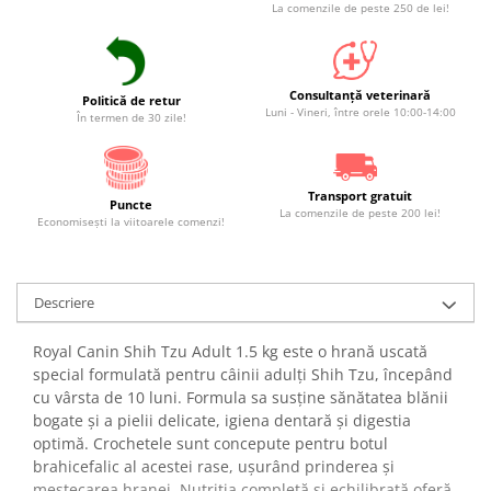
La comenzile de peste 250 de lei!
Consultanță veterinară
Politică de retur
Luni - Vineri, între orele 10:00-14:00
În termen de 30 zile!
Transport gratuit
Puncte
La comenzile de peste 200 lei!
Economiseşti la viitoarele comenzi!
Descriere
Royal Canin Shih Tzu Adult 1.5 kg este o hrană uscată
special formulată pentru câinii adulți Shih Tzu, începând
cu vârsta de 10 luni. Formula sa susține sănătatea blănii
bogate și a pielii delicate, igiena dentară și digestia
optimă. Crochetele sunt concepute pentru botul
brahicefalic al acestei rase, ușurând prinderea și
mestecarea hranei. Nutriția completă și echilibrată oferă