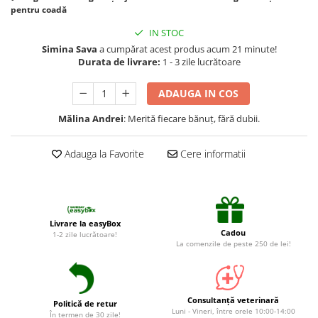
Suplimente și vitamine păsări și
pentru coadă
găini
IN STOC
Antidiareice
Simina Sava
a cumpărat acest produs acum 21 minute!
Laxative
Durata de livrare:
1 - 3 zile lucrătoare
Gel antiinflamator
ADAUGA IN COS
Mălina Andrei
: Merită fiecare bănuț, fără dubii.
Adauga la Favorite
Cere informatii
Livrare la easyBox
Cadou
1-2 zile lucrătoare!
La comenzile de peste 250 de lei!
Consultanță veterinară
Politică de retur
Luni - Vineri, între orele 10:00-14:00
În termen de 30 zile!