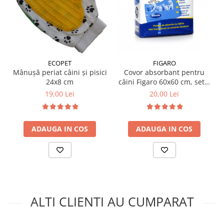
ECOPET
FIGARO
Mânușă periat câini și pisici
Covor absorbant pentru
24x8 cm
câini Figaro 60x60 cm, set x
10 buc
19,00 Lei
20,00 Lei
ADAUGA IN COS
ADAUGA IN COS
ALTI CLIENTI AU CUMPARAT