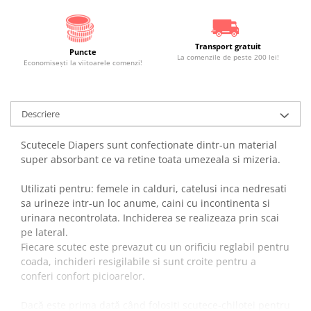
Transport gratuit
Puncte
La comenzile de peste 200 lei!
Economiseşti la viitoarele comenzi!
Descriere
Scutecele Diapers sunt confectionate dintr-un material
super absorbant ce va retine toata umezeala si mizeria.
Utilizati pentru: femele in calduri, catelusi inca nedresati
sa urineze intr-un loc anume, caini cu incontinenta si
urinara necontrolata. Inchiderea se realizeaza prin scai
pe lateral.
Fiecare scutec este prevazut cu un orificiu reglabil pentru
coada, inchideri resigilabile si sunt croite pentru a
conferi confort picioarelor.
Dacă este prima dată când folosiţi scutece-chiloţei pentru