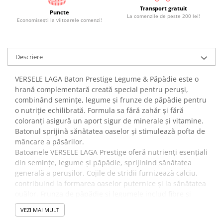
Transport gratuit
Puncte
La comenzile de peste 200 lei!
Economiseşti la viitoarele comenzi!
Descriere
VERSELE LAGA Baton Prestige Legume & Păpădie este o
hrană complementară creată special pentru peruși,
combinând semințe, legume și frunze de păpădie pentru
o nutriție echilibrată. Formula sa fără zahăr și fără
coloranți asigură un aport sigur de minerale și vitamine.
Batonul sprijină sănătatea oaselor și stimulează pofta de
mâncare a păsărilor.
Batoanele VERSELE LAGA Prestige oferă nutrienți esențiali
din semințe, legume și păpădie, sprijinind sănătatea
generală a perușilor. Cojile de stridii furnizează calciu,
contribuind la formarea oaselor puternice și la sănătatea
ouălor. Frunza de păpădie și legumele includ fibre și
vitamine care ajută digestia și mențin vitalitatea
VEZI MAI MULT
păsărilor.