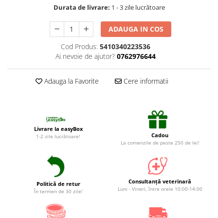
Suplimente și vitamine păsări și
Durata de livrare:
1 - 3 zile lucrătoare
găini
Antidiareice
ADAUGA IN COS
Laxative
Cod Produs:
5410340223536
Gel antiinflamator
Ai nevoie de ajutor?
0762976644
Adauga la Favorite
Cere informatii
Livrare la easyBox
Cadou
1-2 zile lucrătoare!
La comenzile de peste 250 de lei!
Consultanță veterinară
Politică de retur
Luni - Vineri, între orele 10:00-14:00
În termen de 30 zile!