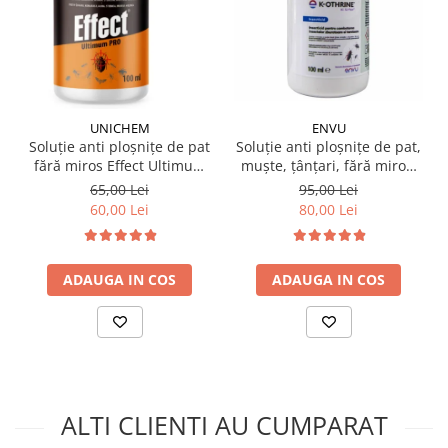
UNICHEM
ENVU
Soluție anti ploșnițe de pat
Soluție anti ploșnițe de pat,
fără miros Effect Ultimum
muște, țânțari, fără miros,
PRO 100 ml
K-OTHRINE SC 7.5 Flow 100
65,00 Lei
95,00 Lei
ml
60,00 Lei
80,00 Lei
ADAUGA IN COS
ADAUGA IN COS
ALTI CLIENTI AU CUMPARAT