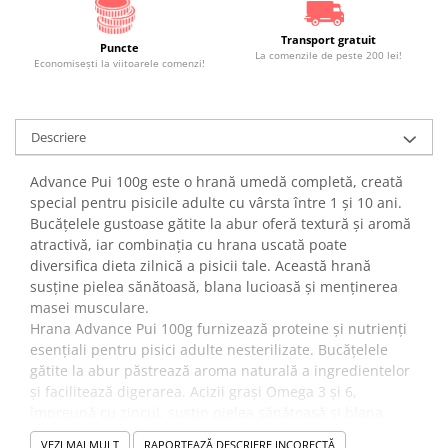
Transport gratuit
Puncte
La comenzile de peste 200 lei!
Economiseşti la viitoarele comenzi!
Descriere
Advance Pui 100g este o hrană umedă completă, creată
special pentru pisicile adulte cu vârsta între 1 și 10 ani.
Bucățelele gustoase gătite la abur oferă textură și aromă
atractivă, iar combinația cu hrana uscată poate
diversifica dieta zilnică a pisicii tale. Această hrană
susține pielea sănătoasă, blana lucioasă și menținerea
masei musculare.
Hrana Advance Pui 100g furnizează proteine și nutrienți
esențiali pentru pisici adulte nesterilizate. Bucățelele
gătite la abur păstrează aroma naturală a ingredientelor
și facilitează digerarea. Acizii grași Omega 3 și 6,
împreună cu zincul, susțin pielea sănătoasă și blana
strălucitoare, iar proteinele mențin masa musculară și
VEZI MAI MULT
RAPORTEAZĂ DESCRIERE INCORECTĂ