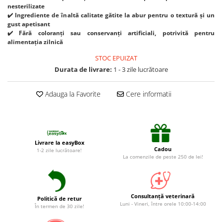
Suplimente și vitamine păsări și
nesterilizate
găini
✔️ Ingrediente de înaltă calitate gătite la abur pentru o textură și un
gust apetisant
Antidiareice
✔️ Fără coloranți sau conservanți artificiali, potrivită pentru
Laxative
alimentația zilnică
Gel antiinflamator
STOC EPUIZAT
Durata de livrare:
1 - 3 zile lucrătoare
Adauga la Favorite
Cere informatii
Livrare la easyBox
Cadou
1-2 zile lucrătoare!
La comenzile de peste 250 de lei!
Consultanță veterinară
Politică de retur
Luni - Vineri, între orele 10:00-14:00
În termen de 30 zile!