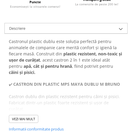
Puncte
La comenzile de peste 200 lei!
Economiseşti la viitoarele comenzi!
Descriere
Castronul plastic dublu este soluția perfectă pentru
animalele de companie care merită confort și igienă la
fiecare masă. Construit din
plastic rezistent, non-toxic și
ușor de curățat
, acest castron 2 în 1 este ideal atât
pentru
apă, cât și pentru hrană
, fiind potrivit pentru
câini și pisici.
CASTRON DIN PLASTIC MPS MAYA DUBLU M BRUNO
✔️
Castron dublu din plastic rezistent pentru câini și pisici.
Fabricat dintr-un plastic foarte rezistent și ușor de
curățat.
Castronul este echipat cu două recipiente, oferind
VEZI MAI MULT
suport atât pentru hrană cât și pentru apă în același
timp.
Informatii conformitate produs