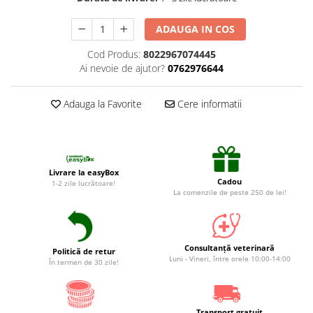
Suplimente și vitamine păsări și
găini
ADAUGA IN COS
Antidiareice
Cod Produs:
8022967074445
Laxative
Ai nevoie de ajutor?
0762976644
Gel antiinflamator
Adauga la Favorite
Cere informatii
Livrare la easyBox
Cadou
1-2 zile lucrătoare!
La comenzile de peste 250 de lei!
Consultanță veterinară
Politică de retur
Luni - Vineri, între orele 10:00-14:00
În termen de 30 zile!
Transport gratuit