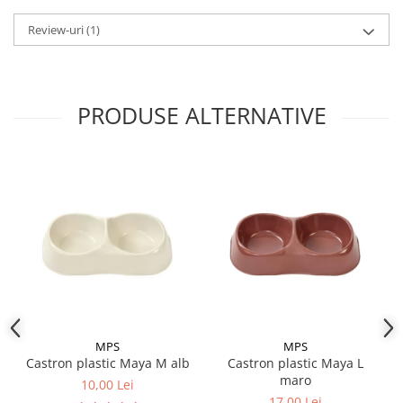
Capacitate: 2 x 300 ml
Review-uri
(1)
Material: plastic
Culoare: maro
DIMENSIUNE:
PRODUSE ALTERNATIVE
26x15x8(h) cm
MPS
MPS
Castron plastic Maya M alb
Castron plastic Maya L
maro
10,00 Lei
17,00 Lei