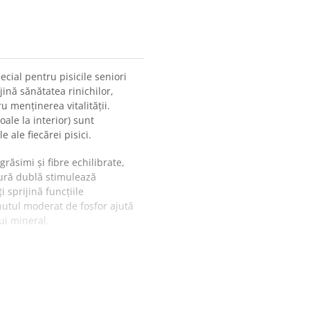
cial pentru pisicile seniori
ină sănătatea rinichilor,
u menținerea vitalității.
ale la interior) sunt
 ale fiecărei pisici.
răsimi și fibre echilibrate,
tură dublă stimulează
 sprijină funcțiile
inutul moderat de fosfor ajută
ui mineral.
al al pisicilor seniori.
tie optimă și susține starea
rale și acizi grași Omega-3.
oxidarea celulară.