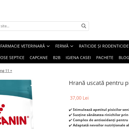
FARMACIE VETERINARĂ
FERMĂ
RATICIDE ȘI RODENTICIDE
FOSE SEPTICE
CAPCANE
B2B
IGIENA CASEI
PACHETE
BLO
ing 11 +
Hrană uscată pentru pi
37,00 Lei
✔️
Stimulează apetitul pisicilor se
✔️
Susține sănătatea rinichilor pri
✔️
Complex de antioxidanți pentru 
✔️
Adaptată nevoilor nutriționale al