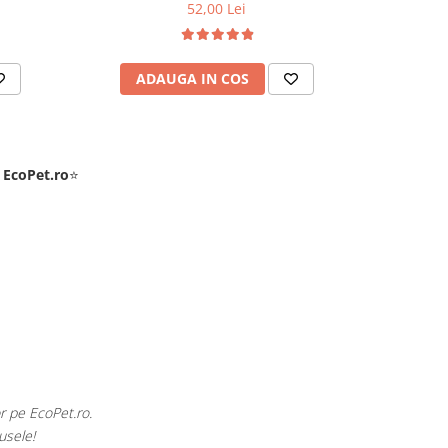
52,00 Lei
ADAUGA IN COS
AD
e
EcoPet.ro
⭐
rile exotice din volieră.
Pentru 
ată.