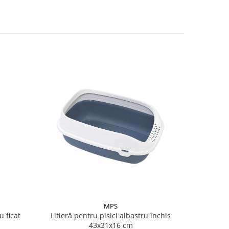
MPS
 ficat
Litieră pentru pisici albastru închis
Animal st
43x31x16 cm