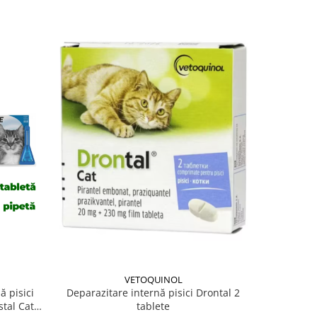
VETOQUINOL
Deparazitare internă pisici Drontal 2
ă pisici
Deparazit
tablete
tal Cat 1
Frontline 