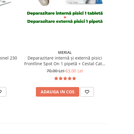
MERIAL
Deparazit
hinel 230
Deparazitare internă și externă pisici
Frontline Spot On 1 pipetă + Cestal Cat 1
tabletă
70,00 Lei
63,00 Lei
AD
ADAUGA IN COS