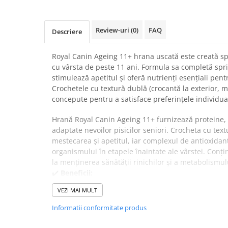
Suplimente și vitamine păsări și
găini
Antidiareice
Review-uri
(0)
FAQ
Descriere
Laxative
Royal Canin Ageing 11+ hrana uscată este creată spe
Gel antiinflamator
cu vârsta de peste 11 ani. Formula sa completă sprij
stimulează apetitul și oferă nutrienți esențiali pentr
Crochetele cu textură dublă (crocantă la exterior, mo
concepute pentru a satisface preferințele individuale
Hrană Royal Canin Ageing 11+ furnizează proteine, g
adaptate nevoilor pisicilor seniori. Crocheta cu tex
mestecarea și apetitul, iar complexul de antioxidanți
organismului în etapele înaintate ale vârstei. Conț
la menținerea sănătății rinichilor și a metabolismul
✔️
Beneficii:
Această formulă susține vitalitatea și confortul gener
VEZI MAI MULT
Stimulează apetitul, protejează rinichii, oferă diges
generală de sănătate prin aportul de vitamine, mine
Informatii conformitate produs
Licopenul și ingredientele funcționale sprijină anti
✔️
În ce situații este recomandat?