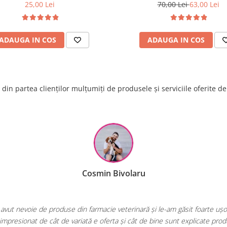
tabletă
25,00 Lei
70,00 Lei
63,00 Lei
ADAUGA IN COS
ADAUGA IN COS
din partea clienților mulțumiți de produsele și serviciile oferite d
Raluca Popescu
rea mea de fiecare dată când am nevoie de hrană sau produse pentru păsă
E greu să găsești un magazin online cu o gamă atât de largă și specializ