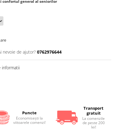
 confortul general al seniorilor
oare
Ai nevoie de ajutor?
0762976644
informatii
Transport
Puncte
gratuit
Economiseşti la
La comenzile
viitoarele comenzi!
de peste 200
lei!