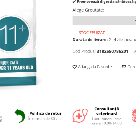
✔️
Promovează digestia sănătoasă și
Alege Greutate
:
STOC EPUIZAT
Durata de livrare:
2 - 4 zile lucrat
Cod Produs:
3182550786201
Adauga la Favorite
Cere 
Consultanță
Politică de retur
veterinară
e
În termen de 30 zile!
Luni - Vineri, între
i!
orele 10:00-14:00