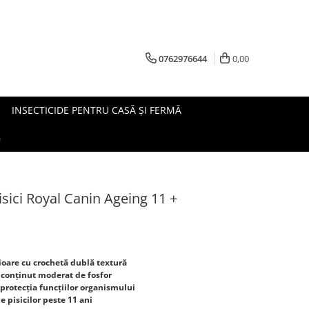
0762976644
0,00
INSECTICIDE PENTRU CASĂ ȘI FERMĂ
G
sici Royal Canin Ageing 11 +
nioare cu crochetă dublă textură
n conținut moderat de fosfor
protecția funcțiilor organismului
e pisicilor peste 11 ani