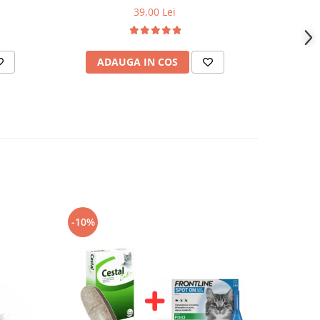
39,00 Lei
ADAUGA IN COS
AD
-10%