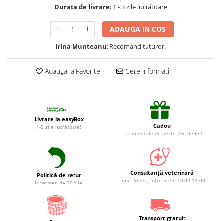
Suplimente și vitamine păsări și
Durata de livrare:
1 - 3 zile lucrătoare
găini
Antidiareice
ADAUGA IN COS
Laxative
Irina Munteanu
: Recomand tuturor.
Gel antiinflamator
Adauga la Favorite
Cere informatii
Livrare la easyBox
Cadou
1-2 zile lucrătoare!
La comenzile de peste 250 de lei!
Consultanță veterinară
Politică de retur
Luni - Vineri, între orele 10:00-14:00
În termen de 30 zile!
Transport gratuit