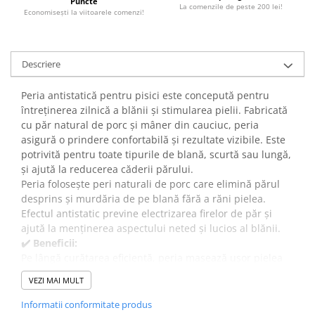
Puncte
La comenzile de peste 200 lei!
Economiseşti la viitoarele comenzi!
Descriere
Peria antistatică pentru pisici este concepută pentru
întreținerea zilnică a blănii și stimularea pielii. Fabricată
cu păr natural de porc și mâner din cauciuc, peria
asigură o prindere confortabilă și rezultate vizibile. Este
potrivită pentru toate tipurile de blană, scurtă sau lungă,
și ajută la reducerea căderii părului.
Peria folosește peri naturali de porc care elimină părul
desprins și murdăria de pe blană fără a răni pielea.
Efectul antistatic previne electrizarea firelor de păr și
ajută la menținerea aspectului neted și lucios al blănii.
✔️ Beneficii:
Pe lângă curățarea eficientă, peria masează ușor pielea
pisicii, stimulând circulația și sănătatea epidermului.
VEZI MAI MULT
Folosirea regulată reduce căderea excesivă a părului și
previne formarea de ghemotoace.
Informatii conformitate produs