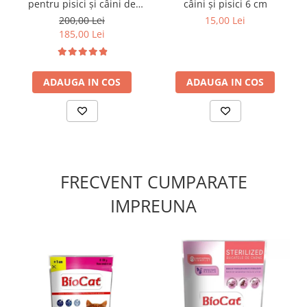
pentru pisici și câini de
câini și pisici 6 cm
talie mică 7 piese
200,00 Lei
15,00 Lei
185,00 Lei
ADAUGA IN COS
ADAUGA IN COS
FRECVENT CUMPARATE
IMPREUNA