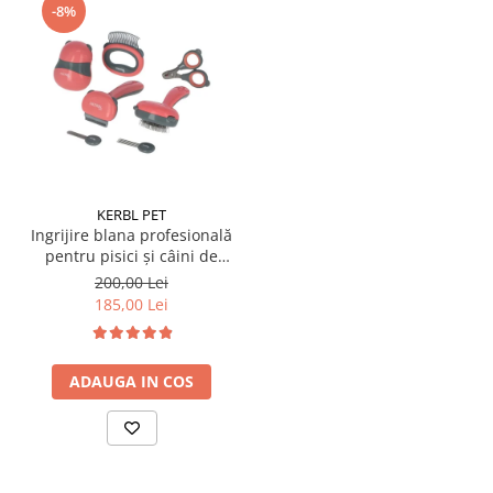
-8%
KERBL PET
Ingrijire blana profesională
pentru pisici și câini de
talie mică 7 piese
200,00 Lei
185,00 Lei
ADAUGA IN COS