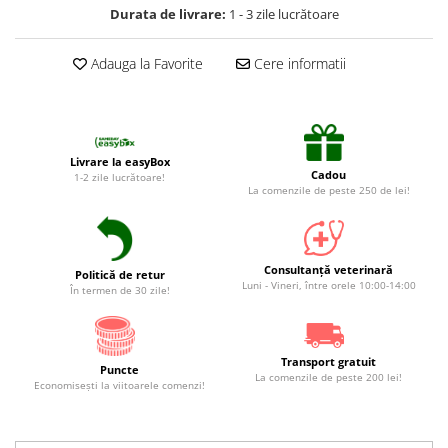
Suplimente și vitamine păsări și
Durata de livrare:
1 - 3 zile lucrătoare
găini
Antidiareice
Adauga la Favorite
Cere informatii
Laxative
Gel antiinflamator
Livrare la easyBox
Cadou
1-2 zile lucrătoare!
La comenzile de peste 250 de lei!
Consultanță veterinară
Politică de retur
Luni - Vineri, între orele 10:00-14:00
În termen de 30 zile!
Transport gratuit
Puncte
La comenzile de peste 200 lei!
Economiseşti la viitoarele comenzi!