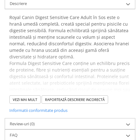
Descriere
Royal Canin Digest Sensitive Care Adult în Sos este o
hrană umedă completă, creată special pentru pisicile cu
digestie sensibilă. Formula echilibrată sprijină sănătatea
intestinală și menține scaunele cu volum și aspect
normal, reducând disconfortul digestiv. Asocierea hranei
umede cu hrana uscată din aceeași gamă oferă
diversitate și hidratare optimă.
Formula Digest Sensitive Care conține un echilibru precis
de proteine, fibre și nutrienți esențiali pentru a susține
digestia sănătoasă și confortul intestinal. Proteinele sunt
atent selectate, iar prebioticele sprijină menținerea florei
intestinale sănătoase, reducând riscul de scaune moi sau
dezechilibrate.
VEZI MAI MULT
RAPORTEAZĂ DESCRIERE INCORECTĂ
✔️
Beneficii:
Hrana umedă ajută la menținerea tranzitului intestinal
Informatii conformitate produs
optim și a scaunelor regulate. Nutriția completă
contribuie la sănătatea generală a pisicii, susținând
Review-uri
(0)
digestia și hidratarea, grație conținutului ridicat de apă.
FAQ
Studiile interne Royal Canin arată că 95% dintre pisici au