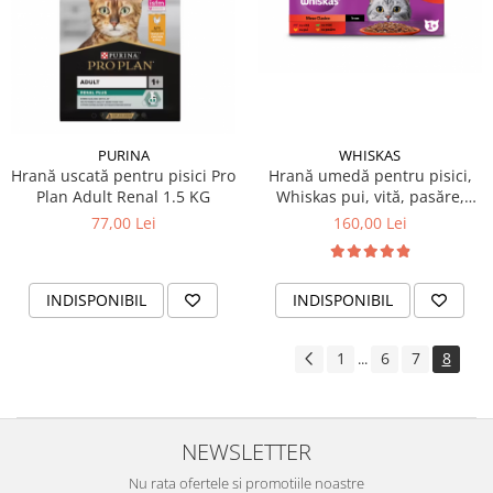
PURINA
WHISKAS
Hrană uscată pentru pisici Pro
Hrană umedă pentru pisici,
Plan Adult Renal 1.5 KG
Whiskas pui, vită, pasăre,
miel, 80 x 85 gr
77,00 Lei
160,00 Lei
INDISPONIBIL
INDISPONIBIL
1
6
7
8
...
NEWSLETTER
Nu rata ofertele si promotiile noastre