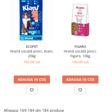
Suplimente și vitamine păsări și
găini
Antidiareice
Laxative
Gel antiinflamator
ECOPET
FIGARO
Hrană uscată pisici, Kiani,
Hrană uscată pisici,
Su
20kg
Figaro, 10kg
F
160,00 Lei
100,00 Lei
ADAUGA IN COS
ADAUGA IN COS
Afiseaza:
169-
184
din
184
produse