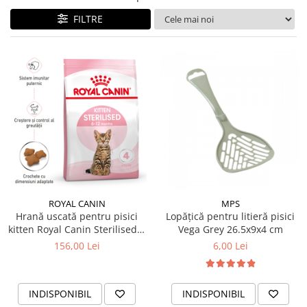
FILTRE
ROYAL CANIN
MPS
Hrană uscată pentru pisici
Lopățică pentru litieră pisici
kitten Royal Canin Sterilised 2
Vega Grey 26.5x9x4 cm
KG
156,00 Lei
6,00 Lei
INDISPONIBIL
INDISPONIBIL