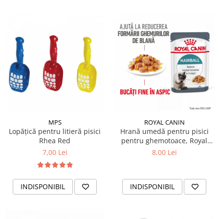
MPS
ROYAL CANIN
Lopățică pentru litieră pisici
Hrană umedă pentru pisici
Rhea Red
pentru ghemotoace, Royal
Canin Hairball Care Adult 85
7,00 Lei
8,00 Lei
gr
INDISPONIBIL
INDISPONIBIL