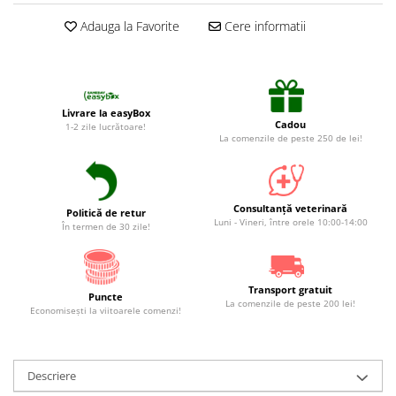
Suplimente și vitamine păsări și
găini
Adauga la Favorite
Cere informatii
Antidiareice
Laxative
Gel antiinflamator
Livrare la easyBox
Cadou
1-2 zile lucrătoare!
La comenzile de peste 250 de lei!
Consultanță veterinară
Politică de retur
Luni - Vineri, între orele 10:00-14:00
În termen de 30 zile!
Transport gratuit
Puncte
La comenzile de peste 200 lei!
Economiseşti la viitoarele comenzi!
Descriere