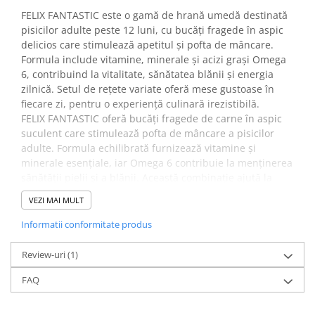
FELIX FANTASTIC este o gamă de hrană umedă destinată
pisicilor adulte peste 12 luni, cu bucăți fragede în aspic
delicios care stimulează apetitul și pofta de mâncare.
Formula include vitamine, minerale și acizi grași Omega
6, contribuind la vitalitate, sănătatea blănii și energia
zilnică. Setul de rețete variate oferă mese gustoase în
fiecare zi, pentru o experiență culinară irezistibilă.
FELIX FANTASTIC oferă bucăți fragede de carne în aspic
suculent care stimulează pofta de mâncare a pisicilor
adulte. Formula echilibrată furnizează vitamine și
minerale esențiale, iar Omega 6 contribuie la menținerea
sănătății pielii și a blănii. Această combinație ajută la
susținerea vitalității și energiei zilnice.
VEZI MAI MULT
✔️
Beneficii:
Bucățelele fragede în aspic fac hrana ușor de consumat
Informatii conformitate produs
și foarte atractivă. Mineralele și vitaminele sprijină
sănătatea generală și imunitatea, iar Omega 6 protejează
Review-uri
(1)
pielea și blana, menținându-le strălucitoare și sănătoase.
FAQ
Varietatea rețetelor ajută la satisfacerea preferințelor
gustative și mențin interesul pisicii.
✔️
În ce situații este recomandat?