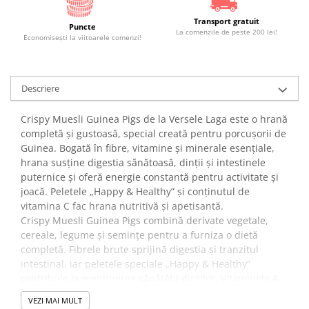
Transport gratuit
Puncte
La comenzile de peste 200 lei!
Economiseşti la viitoarele comenzi!
Descriere
Crispy Muesli Guinea Pigs de la Versele Laga este o hrană
completă și gustoasă, special creată pentru porcușorii de
Guinea. Bogată în fibre, vitamine și minerale esențiale,
hrana susține digestia sănătoasă, dinții și intestinele
puternice și oferă energie constantă pentru activitate și
joacă. Peletele „Happy & Healthy” și conținutul de
vitamina C fac hrana nutritivă și apetisantă.
Crispy Muesli Guinea Pigs combină derivate vegetale,
cereale, legume și semințe pentru a furniza o dietă
completă. Fibrele brute sprijină digestia și tranzitul
intestinal, iar peletele speciale „Happy & Healthy”
contribuie la menținerea sănătății dinților. Vitaminele A,
C și E, împreună cu mineralele, asigură o stare generală
VEZI MAI MULT
bună, blană lucioasă și vitalitate.