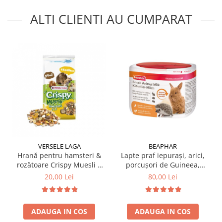
ALTI CLIENTI AU CUMPARAT
VERSELE LAGA
BEAPHAR
Hrană pentru hamsteri &
Lapte praf iepuraşi, arici,
rozătoare Crispy Muesli 1
porcușori de Guineea,
KG
chinchilla, 200 gr
20,00 Lei
80,00 Lei
ADAUGA IN COS
ADAUGA IN COS