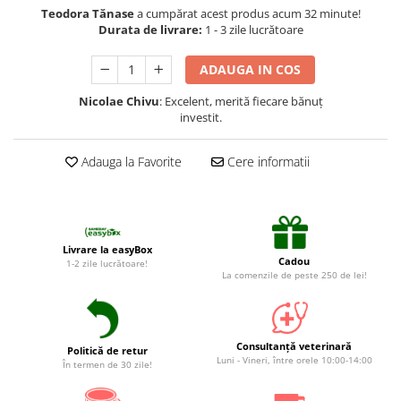
Suplimente și vitamine păsări și
Teodora Tănase
a cumpărat acest produs acum 32 minute!
găini
Durata de livrare:
1 - 3 zile lucrătoare
Antidiareice
ADAUGA IN COS
Laxative
Nicolae Chivu
: Excelent, merită fiecare bănuț
Gel antiinflamator
investit.
Adauga la Favorite
Cere informatii
Livrare la easyBox
Cadou
1-2 zile lucrătoare!
La comenzile de peste 250 de lei!
Consultanță veterinară
Politică de retur
Luni - Vineri, între orele 10:00-14:00
În termen de 30 zile!