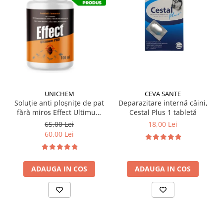
UNICHEM
CEVA SANTE
Soluție anti ploșnițe de pat
Deparazitare internă câini,
fără miros Effect Ultimum
Cestal Plus 1 tabletă
PRO 100 ml
65,00 Lei
18,00 Lei
60,00 Lei
ADAUGA IN COS
ADAUGA IN COS