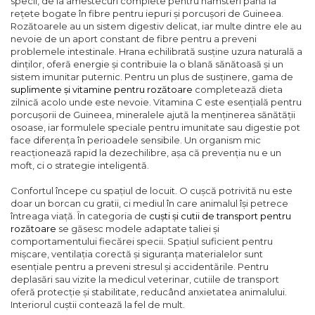
specii, de la amestecuri complete pentru hamsteri până la
rețete bogate în fibre pentru iepuri și porcușori de Guineea.
Rozătoarele au un sistem digestiv delicat, iar multe dintre ele au
nevoie de un aport constant de fibre pentru a preveni
problemele intestinale. Hrana echilibrată susține uzura naturală a
dinților, oferă energie și contribuie la o blană sănătoasă și un
sistem imunitar puternic. Pentru un plus de susținere, gama de
suplimente și vitamine pentru rozătoare
completează dieta
zilnică acolo unde este nevoie. Vitamina C este esențială pentru
porcușorii de Guineea, mineralele ajută la menținerea sănătății
osoase, iar formulele speciale pentru imunitate sau digestie pot
face diferența în perioadele sensibile. Un organism mic
reacționează rapid la dezechilibre, așa că prevenția nu e un
moft, ci o strategie inteligentă.
Confortul începe cu spațiul de locuit. O cușcă potrivită nu este
doar un borcan cu gratii, ci mediul în care animalul își petrece
întreaga viață. În categoria de
cuști și cutii de transport pentru
rozătoare
se găsesc modele adaptate taliei și
comportamentului fiecărei specii. Spațiul suficient pentru
mișcare, ventilația corectă și siguranța materialelor sunt
esențiale pentru a preveni stresul și accidentările. Pentru
deplasări sau vizite la medicul veterinar, cutiile de transport
oferă protecție și stabilitate, reducând anxietatea animalului.
Interiorul cuștii contează la fel de mult.