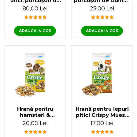
arici, porcușori de
porcușori de Guinea
Guineea, chinchilla,
Nature Cavia 700 gr
80,00 Lei
25,00 Lei
200 gr
ADAUGA IN COS
ADAUGA IN COS
Hrană pentru
Hrană pentru iepuri
hamsteri &
pitici Crispy Muesli
rozătoare Crispy
Rabbits 1 KG
20,00 Lei
17,00 Lei
Muesli 1 KG