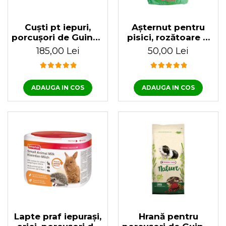
Cuști pt iepuri,
Așternut pentru
porcușori de Guinea
pisici, rozătoare &
& hamsteri
păsări Premium
185,00 Lei
50,00 Lei
59x35.5x31.5 cm
Span 10L
ADAUGA IN COS
ADAUGA IN COS
Lapte praf iepuraşi,
Hrană pentru