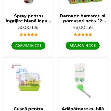
Spray pentru
Batoane hamsteri și
îngrijire blană iepuri,
porcușori set x 12
hamsteri & animale
bucăți
50,00 Lei
48,00 Lei
mici 150 ml
ADAUGA IN COS
ADAUGA IN COS
Cușcă pentru
Adăpătoare cu bilă