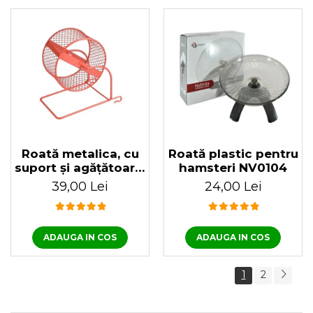
Roată metalica, cu
Roată plastic pentru
suport și agățătoare,
hamsteri NV0104
pentru rozătoare 12
39,00 Lei
24,00 Lei
x 18 x 19(h) cm
ADAUGA IN COS
ADAUGA IN COS
1
2