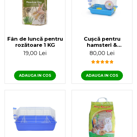
Fân de luncă pentru
Cușcă pentru
rozătoare 1 KG
hamsteri &
rozătoare mici
19,00 Lei
80,00 Lei
35.5x27x23 cm
ADAUGA IN COS
ADAUGA IN COS