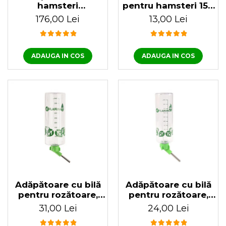
hamsteri
pentru hamsteri 150
35.5x27x27.5 cm
ml
176,00 Lei
13,00 Lei
ADAUGA IN COS
ADAUGA IN COS
Adăpătoare cu bilă
Adăpătoare cu bilă
pentru rozătoare,
pentru rozătoare,
porcușori & iepuri 1 L
porcușori & iepuri
31,00 Lei
24,00 Lei
500 ml