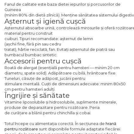
Fanul de calitate este baza dietei iepurilor și porcusorilor de
Guineea
(minim 80% din dietă zilnică). Menține sănătatea sistemului digestiv 
Așternut și igienă cușcă
Așternutul absoarbe urină, controlează mirosurile și oferă rozătoar
material pentru construit
cuiburi. Tipuri recomandate: așternut de lemn
(așchii fine, fără pin sau cedru
tratat), hârtie reciclată, fan. Evitați așternutul de piatră sau
bumbacul bumbac sintetic.
Accesorii pentru cușcă
Roată de alergat (esențială pentru hamsteri — minim 20 cm
diametru, spate solid). Adăpătoare cu bilă, hrănitoare fixe.
Tuneluri, căsuțe de adăpost, jucării pentru
stimulare mentală. Cuști de dimensiuni adecvate: minim 80x50
cm pentru hamsteri adulți.
Îngrijire și sănătate
Vitamine liposolubile și hidrosolubile, suplimente minerale,
produse de deparazitare pentru rozătoare. Peria
de curățare a blănii pentru chinchilla și cobai.
Totul începe cu alimentația corectă. În secțiunea de
hrană
pentru rozătoare
sunt disponibile formule adaptate fiecărei