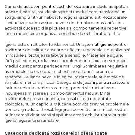
Gama de
accesorii pentru cuști de rozătoare
include adăpători,
hrănitori, căsuțe, roți de alergare și tuneluri care transformă un
spațiu simplu într-un habitat funcțional și stimulant. Rozătoarele
sunt active, curioase și au nevoie de stimulare constantă. Lipsa
activității duce rapid la plictiseală și comportamente repetitive,
iar un mediu bine organizat contribuie la echilibrul lor psihic.
Igiena este un alt pilon fundamental. Un
așternut igienic pentru
rozătoare
de calitate absoarbe eficient umezeala, neutralizează
mirosurile și protejează lăbuțele sensibile. Materialele sigure,
fără praf excesiv, reduc riscul problemelor respiratorii și mențin
mediul curat pentru perioade mai lungi. Schimbarea regulată a
așternutului nu este doar o chestiune estetică, ci una de
sănătate. Pe lângă nevoile igienice, rozătoarele au nevoie de
stimulare mentală și fizică. Categoria de
jucării pentru rozătoare
include obiecte pentru ros, mingi, poduri și structuri care
încurajează mișcarea și comportamentul natural. Dinții
rozătoarelor cresc continuu, iar rosul este o necesitate
biologică, nu un capriciu. O jucărie potrivită previne problemele
dentare și reduce stresul. Îngrijirea corectă a unui micuț rozător
nu înseamnă doar hrană și apă. Înseamnă echilibru între nutriție,
igienă, siguranță și stimulare.
Categoria dedicată rozătoarelor oferă toate