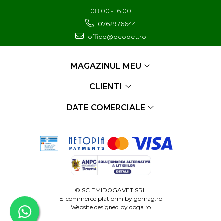
08:00 - 16:00
0762976644
office@ecopet.ro
MAGAZINUL MEU
CLIENTI
DATE COMERCIALE
© SC EMIDOGAVET SRL
E-commerce platform by
gomag.ro
Website designed by
doga.ro