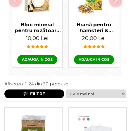
Laxative
Gel antiinflamator
Bloc mineral
Hrană pentru
pentru rozătoare
hamsteri &
55 gr
rozătoare Crispy
10,00 Lei
20,00 Lei
Muesli 1 KG
c
ADAUGA IN COS
ADAUGA IN COS
Afiseaza:
1-
24
din
30
produse
FILTRE