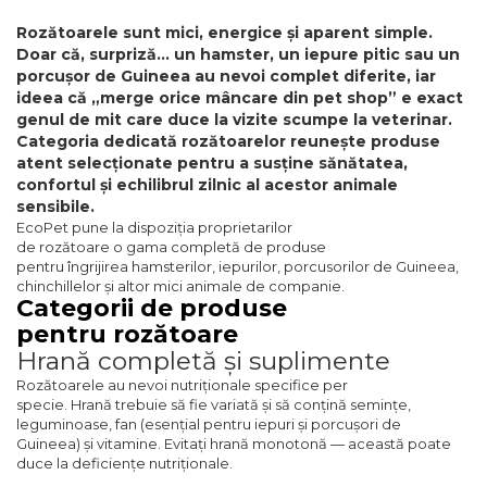
Rozătoarele sunt mici, energice și aparent simple.
Doar că, surpriză... un hamster, un iepure pitic sau un
porcușor de Guineea au nevoi complet diferite, iar
ideea că „merge orice mâncare din pet shop” e exact
genul de mit care duce la vizite scumpe la veterinar.
Categoria dedicată rozătoarelor reunește produse
atent selecționate pentru a susține sănătatea,
confortul și echilibrul zilnic al acestor animale
sensibile.
EcoPet pune la dispoziția proprietarilor
de rozătoare o gama completă de produse
pentru îngrijirea hamsterilor, iepurilor, porcusorilor de Guineea,
chinchillelor și altor mici animale de companie.
Categorii de produse
pentru rozătoare
Hrană completă și suplimente
Rozătoarele au nevoi nutriționale specifice per
specie. Hrană trebuie să fie variată și să conțină semințe,
leguminoase, fan (esențial pentru iepuri și porcușori de
Guineea) și vitamine. Evitați hrană monotonă — această poate
duce la deficiențe nutriționale.