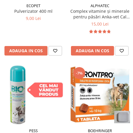
ECOPET
ALPHATEC
Pulverizator 400 ml
Complex vitamine și minerale
pentru păsări Anka-vet Cal
9,00 Lei
Phos 100 ml
15,00 Lei
ADAUGA IN COS
ADAUGA IN COS
-7%
PESS
BOEHRINGER