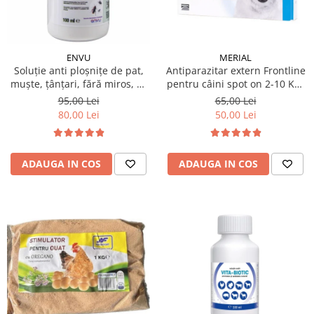
MERIAL
ENVU
Antiparazitar extern Frontline
Soluție anti ploșnițe de pat,
pentru câini spot on 2-10 KG,
muște, țânțari, fără miros, K-
1 pipetă
OTHRINE SC 7.5 Flow 100 ml
65,00 Lei
95,00 Lei
50,00 Lei
80,00 Lei
ADAUGA IN COS
ADAUGA IN COS