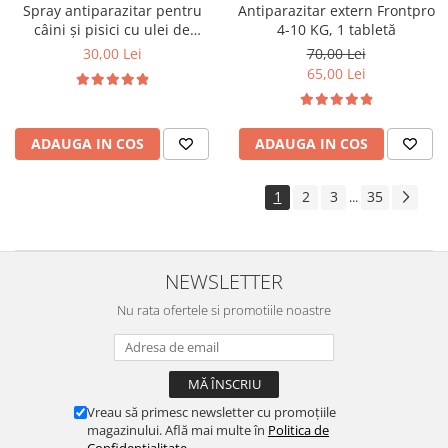
Spray antiparazitar pentru
Antiparazitar extern Frontpro
câini și pisici cu ulei de
4-10 KG, 1 tabletă
geranium Pess 250 ml
30,00 Lei
70,00 Lei
65,00 Lei
ADAUGA IN COS
ADAUGA IN COS
1
2
3
35
...
NEWSLETTER
Nu rata ofertele si promotiile noastre
Vreau să primesc newsletter cu promoțiile
magazinului. Află mai multe în
Politica de