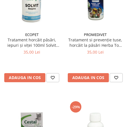
ECOPET
PROMEDIVET
Tratament horcăit păsări,
Tratament si prevenție tuse,
iepuri și viței 100ml Solvit
horcăit la păsări Herba Top
Respiro
Pneumo 100 ml
35,00 Lei
35,00 Lei
ADAUGA IN COS
ADAUGA IN COS
-29%