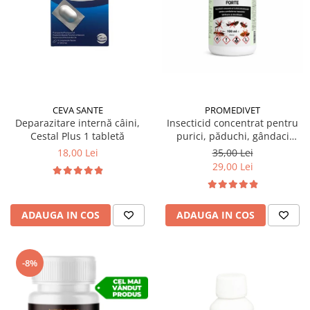
Suplimente și vitamine păsări și
găini
Antidiareice
Laxative
Gel antiinflamator
CEVA SANTE
PROMEDIVET
Deparazitare internă câini,
Insecticid concentrat pentru
Cestal Plus 1 tabletă
purici, păduchi, gândaci
Ectocid Forte T 100 ml
18,00 Lei
35,00 Lei
29,00 Lei
ADAUGA IN COS
ADAUGA IN COS
-8%