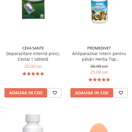
CEVA SANTE
PROMEDIVET
Deparazitare internă pisici,
Antiparazitar intern pentru
Cestal 1 tabletă
păsări Herba Top
Antihelmintic 100 ml
25,00 Lei
35,00 Lei
25,00 Lei
ADAUGA IN COS
ADAUGA IN COS