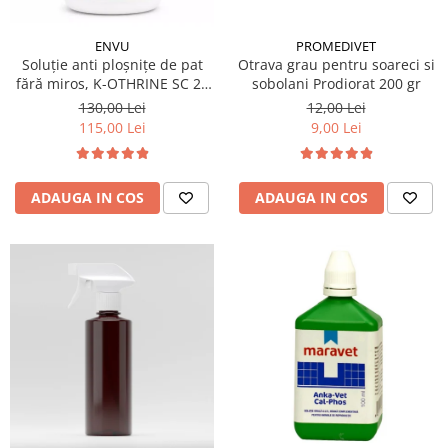
PROMEDIVET
ENVU
Otrava grau pentru soareci si
Soluție anti ploșnițe de pat
sobolani Prodiorat 200 gr
fără miros, K-OTHRINE SC 25
Flow 100 ml
12,00 Lei
130,00 Lei
9,00 Lei
115,00 Lei
ADAUGA IN COS
ADAUGA IN COS