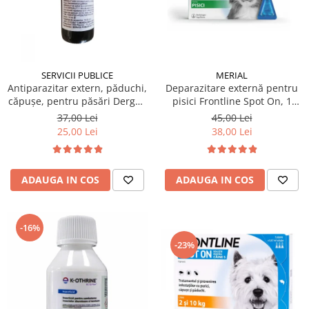
SERVICII PUBLICE
MERIAL
Antiparazitar extern, păduchi,
Deparazitare externă pentru
căpuşe, pentru păsări Dergall
pisici Frontline Spot On, 1
10 ml
pipetă
37,00 Lei
45,00 Lei
25,00 Lei
38,00 Lei
ADAUGA IN COS
ADAUGA IN COS
-16%
-23%