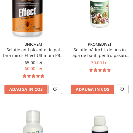
PROMEDIVET
UNICHEM
Soluție păduchi, de pus în
Soluție anti ploșnițe de pat
apa de băut, pentru păsări,
fără miros Effect Ultimum PRO
Herba Top Ecto Plus 100 ml
100 ml
30,00 Lei
65,00 Lei
60,00 Lei
ADAUGA IN COS
ADAUGA IN COS