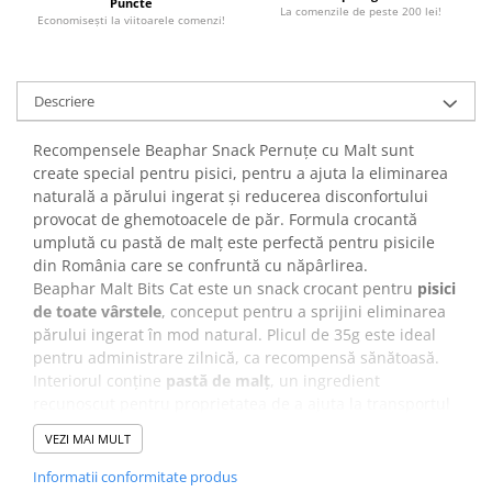
Puncte
La comenzile de peste 200 lei!
Economiseşti la viitoarele comenzi!
Descriere
Recompensele Beaphar Snack Pernuțe cu Malt sunt
create special pentru pisici, pentru a ajuta la eliminarea
naturală a părului ingerat și reducerea disconfortului
provocat de ghemotoacele de păr. Formula crocantă
umplută cu pastă de malț este perfectă pentru pisicile
din România care se confruntă cu năpârlirea.
Beaphar Malt Bits Cat este un snack crocant pentru
pisici
de toate vârstele
, conceput pentru a sprijini eliminarea
părului ingerat în mod natural. Plicul de 35g este ideal
pentru administrare zilnică, ca recompensă sănătoasă.
Interiorul conține
pastă de malț
, un ingredient
recunoscut pentru proprietatea de a ajuta la transportul
părului ingerat prin tractul digestiv. Astfel, contribuie la
VEZI MAI MULT
reducerea formării ghemotoacelor de păr și la
îmbunătățirea digestiei.
Informatii conformitate produs