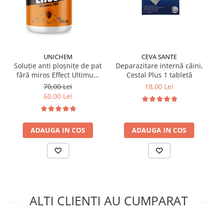
UNICHEM
CEVA SANTE
Soluție anti ploșnițe de pat
Deparazitare internă câini,
fără miros Effect Ultimum
Cestal Plus 1 tabletă
PRO 100 ml
70,00 Lei
18,00 Lei
60,00 Lei
ADAUGA IN COS
ADAUGA IN COS
ALTI CLIENTI AU CUMPARAT