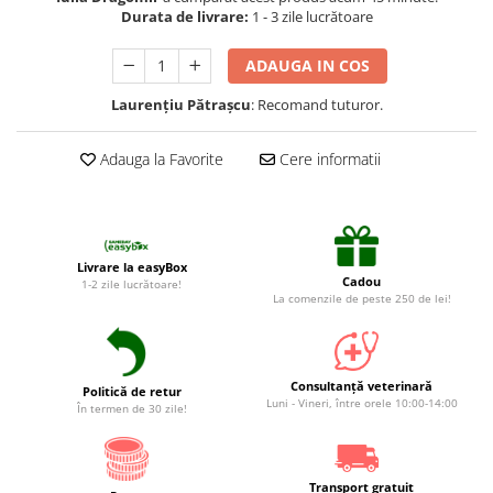
Suplimente și vitamine păsări și
Durata de livrare:
1 - 3 zile lucrătoare
găini
Antidiareice
ADAUGA IN COS
Laxative
Laurențiu Pătrașcu
: Recomand tuturor.
Gel antiinflamator
Adauga la Favorite
Cere informatii
Livrare la easyBox
Cadou
1-2 zile lucrătoare!
La comenzile de peste 250 de lei!
Consultanță veterinară
Politică de retur
Luni - Vineri, între orele 10:00-14:00
În termen de 30 zile!
Transport gratuit